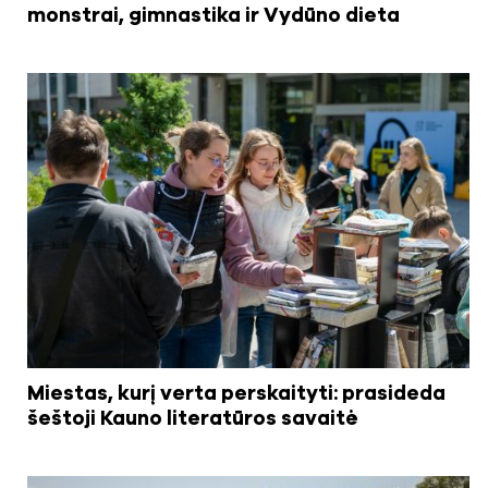
monstrai, gimnastika ir Vydūno dieta
Miestas, kurį verta perskaityti: prasideda
šeštoji Kauno literatūros savaitė