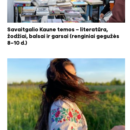
Savaitgalio Kaune temos – literatūra,
žodžiai, balsai ir garsai (renginiai gegužės
8–10 d.)