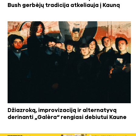
Bush gerbėjų tradicija atkeliauja į Kauną
Džiazroką, improvizaciją ir alternatyvą
derinanti „Galèra“ rengiasi debiutui Kaune