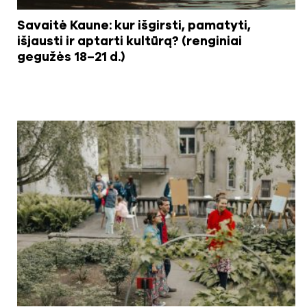
Savaitė Kaune: kur išgirsti, pamatyti,
išjausti ir aptarti kultūrą? (renginiai
gegužės 18–21 d.)