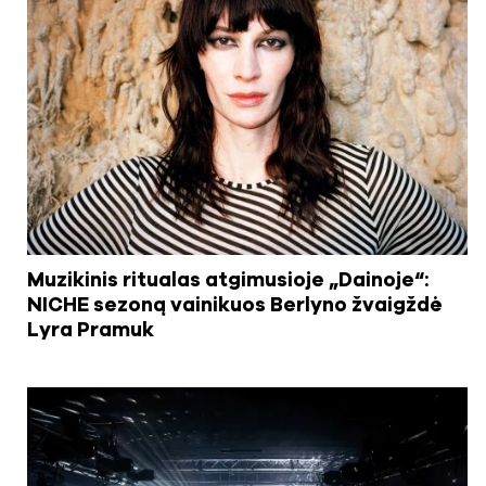
Muzikinis ritualas atgimusioje „Dainoje“:
NICHE sezoną vainikuos Berlyno žvaigždė
Lyra Pramuk