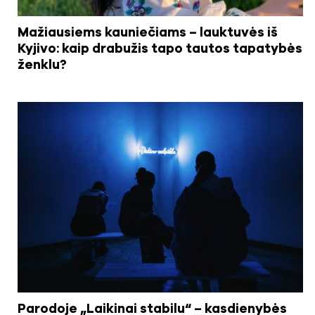
Mažiausiems kauniečiams – lauktuvės iš
Kyjivo: kaip drabužis tapo tautos tapatybės
ženklu?
Parodoje „Laikinai stabilu“ – kasdienybės