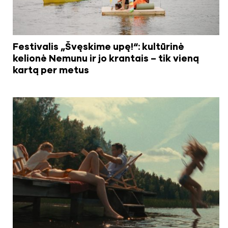
Festivalis „Švęskime upę!“: kultūrinė
kelionė Nemunu ir jo krantais – tik vieną
kartą per metus