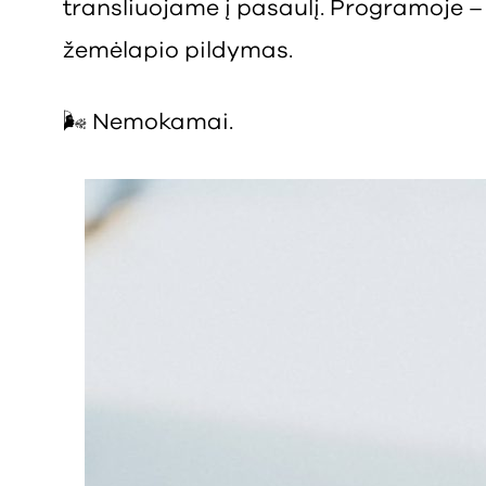
transliuojame į pasaulį. Programoje – d
žemėlapio pildymas.
🌬️ Nemokamai.