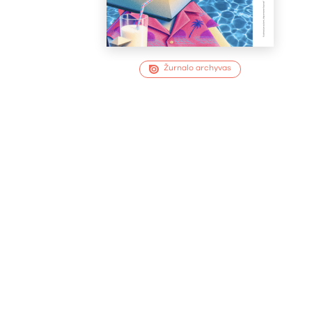
Žurnalo archyvas