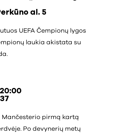
Perkūno al. 5
ebiutuos UEFA Čempionų lygos
mpionų laukia akistata su
da.
 20:00
 37
iš Mančesterio pirmą kartą
erdvėje. Po devynerių metų