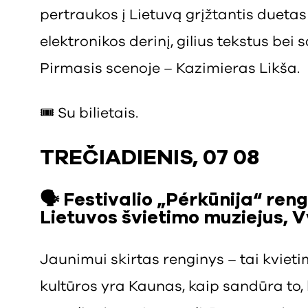
pertraukos į Lietuvą grįžtantis duetas
elektronikos derinį, gilius tekstus bei
Pirmasis scenoje – Kazimieras Likša.
🎟️ Su bilietais.
TREČIADIENIS, 07 08
🗣️ Festivalio „Pérkūnija“ ren
Lietuvos švietimo muziejus, V
Jaunimui skirtas renginys – tai kviet
kultūros yra Kaunas, kaip sandūra to, k