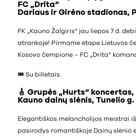
FC „Drita“
Dariaus ir Girėno stadionas, 
FK „Kauno Žalgiris“ jau liepos 7 d. d
atrankoje! Pirmame etape Lietuvos če
Kosovo čempione – FC „Drita“ koman
🎟️ Su bilietais.
🎸 Grupės „Hurts“ koncertas,
Kauno dainų slėnis, Tunelio g.
Elegantiškos melancholijos meistrai 
pasirodys romantiškoje Dainų slėnio 