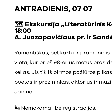
ANTRADIENIS, 07 07
🗺️
Ekskursija „Literatūrinis 
18:00
A. Juozapavičiaus pr. ir Sand
Romantiškas, bet kartu ir pramoninis 
vieta, kur prieš 98-erius metus prasi
kelias. Jis tik iš pirmos pažiūros pilk
poetas ir prozininkas, aktorius ir muzik
Janina.
🌬️ Nemokamai, be registracijos.