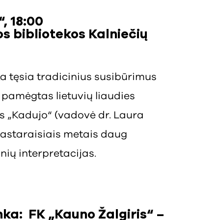
, 18:00
s bibliotekos Kalniečių
ka tęsia tradicinius susibūrimus
 pamėgtas lietuvių liaudies
s „Kadujo“ (vadovė dr. Laura
pastaraisiais metais daug
nių interpretacijas.
ka: FK „Kauno Žalgiris“ –