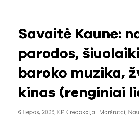
Savaitė Kaune: n
parodos, šiuolaiki
baroko muzika, ž
kinas (renginiai l
6 liepos, 2026, KPK redakcija |
Maršrutai
,
Nau