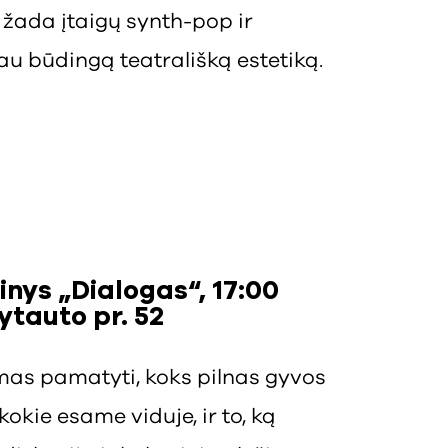
 žada įtaigų synth-pop ir
 sau būdingą teatrališką estetiką.
ginys „Dialogas“, 17:00
ytauto pr. 52
imas pamatyti, koks pilnas gyvos
okie esame viduje, ir to, ką