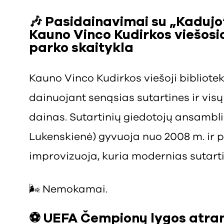
🎶 Pasidainavimai su „Kadujo“
Kauno Vinco Kudirkos viešosio
parko skaitykla
Kauno Vinco Kudirkos viešoji bibliote
dainuojant senąsias sutartines ir visų
dainas. Sutartinių giedotojų ansambli
Lukenskienė) gyvuoja nuo 2008 m. ir 
improvizuoja, kuria modernias sutarti
🌬️ Nemokamai.
⚽
UEFA Čempionų lygos atran