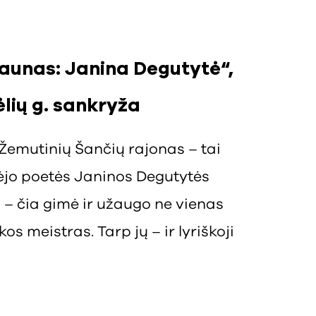
Kaunas: Janina Degutytė“,
ėlių g. sankryža
Žemutinių Šančių rajonas – tai
dėjo poetės Janinos Degutytės
as – čia gimė ir užaugo ne vienas
os meistras. Tarp jų – ir lyriškoji