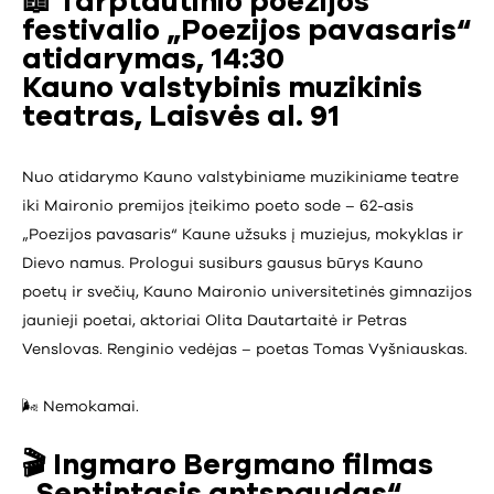
📖 Tarptautinio poezijos
festivalio „Poezijos pavasaris“
atidarymas, 14:30
Kauno valstybinis muzikinis
teatras, Laisvės al. 91
Nuo atidarymo Kauno valstybiniame muzikiniame teatre
iki Maironio premijos įteikimo poeto sode – 62-asis
„Poezijos pavasaris“ Kaune užsuks į muziejus, mokyklas ir
Dievo namus. Prologui susiburs gausus būrys Kauno
poetų ir svečių, Kauno Maironio universitetinės gimnazijos
jaunieji poetai, aktoriai Olita Dautartaitė ir Petras
Venslovas. Renginio vedėjas – poetas Tomas Vyšniauskas.
🌬️ Nemokamai.
🎬 Ingmaro Bergmano filmas
„Septintasis antspaudas“,