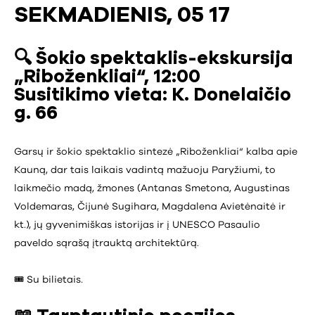
SEKMADIENIS, 05 17
🔍 Šokio spektaklis-ekskursija
„Riboženkliai“, 12:00
Susitikimo vieta: K. Donelaičio
g. 66
Garsų ir šokio spektaklio sintezė „Riboženkliai“ kalba apie
Kauną, dar tais laikais vadintą mažuoju Paryžiumi, to
laikmečio madą, žmones (Antanas Smetona, Augustinas
Voldemaras, Čijunė Sugihara, Magdalena Avietėnaitė ir
kt.), jų gyvenimiškas istorijas ir į UNESCO Pasaulio
paveldo sąrašą įtrauktą architektūrą.
🎟️ Su bilietais.