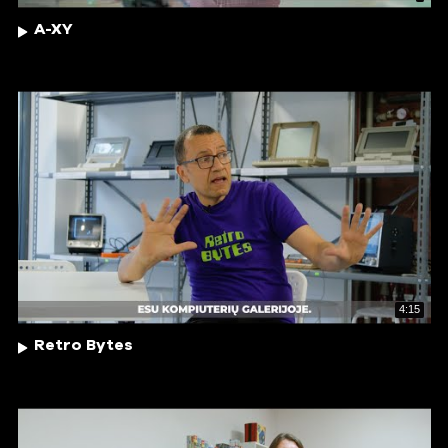
A-XY
4:15
Retro Bytes