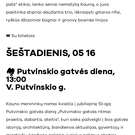
pats“ etikai, lanko seniai nematytą Kauną, o juos
pasitinka stipriai daužantis trio, iškraipyti gitaros rifai,
ryškūs džiaziniai būgnai ir groovy bosinės linijos.
🎟️ Su bilietais.
ŠEŠTADIENIS, 05 16
🏘️ Putvinskio gatvės diena,
13:00
V. Putvinskio g.
Kauno menininkų namai kviečia į jubiliejinę 10-ąją
Putvinskio gatvės dieną „Putvinskio gatvės ritmai:
praeitis, dabartis, ateitis“, kuri sieks pažvelgti į šios gatvės
istoriją, architektūrą, šiandienos aktualijas, gyventojų ir