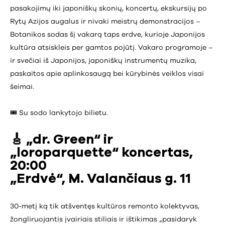
pasakojimų iki japoniškų skonių, koncertų, ekskursijų po
Rytų Azijos augalus ir nivaki meistrų demonstracijos –
Botanikos sodas šį vakarą taps erdve, kurioje Japonijos
kultūra atsiskleis per gamtos pojūtį. Vakaro programoje –
ir svečiai iš Japonijos, japoniškų instrumentų muzika,
paskaitos apie aplinkosaugą bei kūrybinės veiklos visai
šeimai.
🎟️ Su sodo lankytojo bilietu.
🎸 „dr. Green“ ir
„loroparquette“ koncertas,
20:00
„Erdvė“, M. Valančiaus g. 11
30-metį ką tik atšventęs kultūros remonto kolektyvas,
žongliruojantis įvairiais stiliais ir ištikimas „pasidaryk