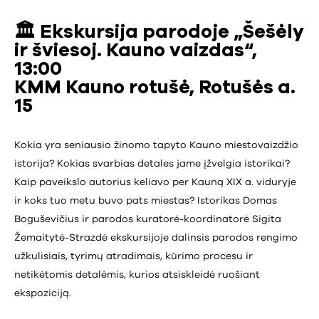
🏛️ Ekskursija parodoje „Šešėly
ir šviesoj. Kauno vaizdas“,
13:00
KMM Kauno rotušė, Rotušės a.
15
Kokia yra seniausio žinomo tapyto Kauno miestovaizdžio
istorija? Kokias svarbias detales jame įžvelgia istorikai?
Kaip paveikslo autorius keliavo per Kauną XIX a. viduryje
ir koks tuo metu buvo pats miestas? Istorikas Domas
Boguševičius ir parodos kuratorė-koordinatorė Sigita
Žemaitytė-Strazdė ekskursijoje dalinsis parodos rengimo
užkulisiais, tyrimų atradimais, kūrimo procesu ir
netikėtomis detalėmis, kurios atsiskleidė ruošiant
ekspoziciją.