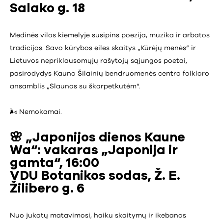
Salako g. 18
Medinės vilos kiemelyje susipins poezija, muzika ir arbatos
tradicijos. Savo kūrybos eiles skaitys „Kūrėjų menės“ ir
Lietuvos nepriklausomųjų rašytojų sąjungos poetai,
pasirodydys Kauno Šilainių bendruomenės centro folkloro
ansamblis „Slaunos su škarpetkutėm“.
🌬️ Nemokamai.
🌸 „Japonijos dienos Kaune
Wa“: vakaras „Japonija ir
gamta“, 16:00
VDU Botanikos sodas, Ž. E.
Žilibero g. 6
Nuo jukatų matavimosi, haiku skaitymų ir ikebanos