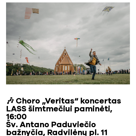
🎶 Choro „Veritas“ koncertas
LASS šimtmečiui paminėti,
16:00
Šv. Antano Paduviečio
bažnyčia, Radvilėnų pl. 11