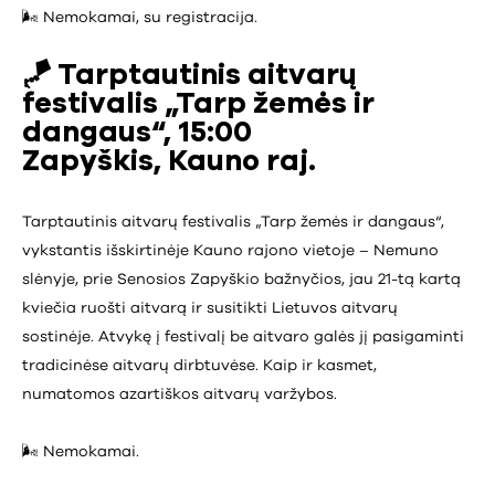
🌬️ Nemokamai, su registracija.
🪁 Tarptautinis aitvarų
festivalis „Tarp žemės ir
dangaus“, 15:00
Zapyškis, Kauno raj.
Tarptautinis aitvarų festivalis „Tarp žemės ir dangaus“,
vykstantis išskirtinėje Kauno rajono vietoje – Nemuno
slėnyje, prie Senosios Zapyškio bažnyčios, jau 21-tą kartą
kviečia ruošti aitvarą ir susitikti Lietuvos aitvarų
sostinėje. Atvykę į festivalį be aitvaro galės jį pasigaminti
tradicinėse aitvarų dirbtuvėse. Kaip ir kasmet,
numatomos azartiškos aitvarų varžybos.
🌬️ Nemokamai.