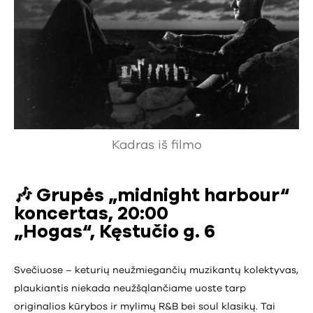
Kadras iš filmo
🎶 Grupės „midnight harbour“
koncertas, 20:00
„Hogas“, Kęstučio g. 6
Svečiuose – keturių neužmiegančių muzikantų kolektyvas,
plaukiantis niekada neužšąlančiame uoste tarp
originalios kūrybos ir mylimų R&B bei soul klasikų. Tai