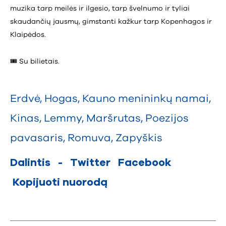
muzika tarp meilės ir ilgesio, tarp švelnumo ir tyliai
skaudančių jausmų, gimstanti kažkur tarp Kopenhagos ir
Klaipėdos.
🎟️ Su bilietais.
Erdvė
,
Hogas
,
Kauno menininkų namai
,
Kinas
,
Lemmy
,
Maršrutas
,
Poezijos
pavasaris
,
Romuva
,
Zapyškis
Dalintis
-
Twitter
Facebook
Kopijuoti nuorodą