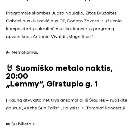
Programoje skambės Juozo Naujalio, Zitos Bružaitės,
Gabrieliaus Juškevičiaus OP, Donato Zakaro ir užsienio
kompozitorių sakralinė muzika, koncerto programą
apvainikuos Antonio Vivaldi „Magnificat“.
🌬️ Nemokamai.
🤘 Suomiško metalo naktis,
20:00
„Lemmy“, Girstupio g. 1
Į Kauną atvyksta net trys ansambliai iš Šiaurės – ruoškite
gaurus „As the Sun Falls“, „Halysis“ ir „Torchia“ koncertui.
🎟️ Su bilietais.