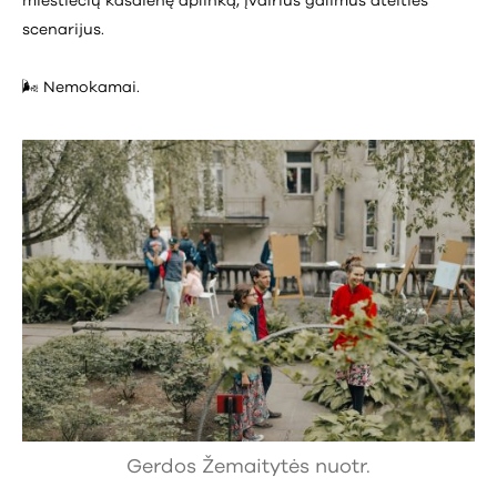
miestiečių kasdienę aplinką, įvairius galimus ateities
scenarijus.
🌬️ Nemokamai.
Gerdos Žemaitytės nuotr.