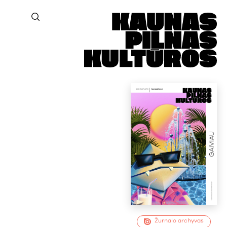
Žurnalo archyvas