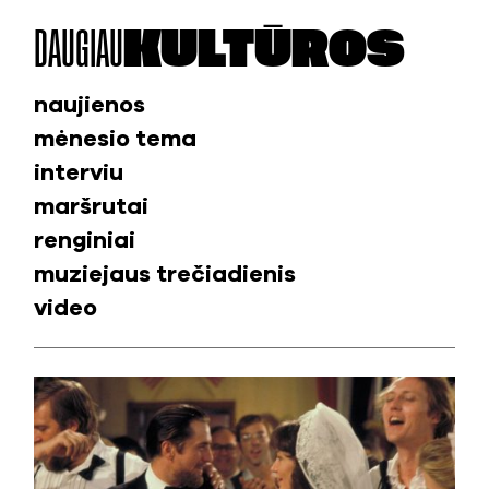
DAUGIAU
KULTŪROS
naujienos
mėnesio tema
interviu
maršrutai
renginiai
muziejaus trečiadienis
video