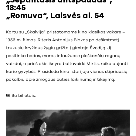
18:45
„Romuva“, Laisvės al. 54
Kartu su „Skalvija“ pristatomame kino klasikos vakare –
1956 m. filmas. Riteris Antonijus Blokas po dešimtmetį
trukusių kryžiaus žygių grįžta į gimtąją Švediją. Jį
pasitinka badas, maras ir laužuose pleškančių raganų
vaizdai, o prieš akis išnyra baltaveidė Mirtis, reikalaujanti
kario gyvybės. Prasideda kino istorijoje vienas stipriausių
pokalbių apie žmogaus būties laikinumą ir tikėjimą.
🎟️ Su bilietais.