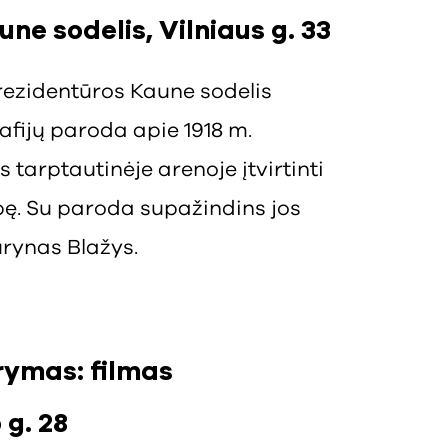
ne sodelis, Vilniaus g. 33
rezidentūros Kaune sodelis
afijų paroda apie 1918 m.
tarptautinėje arenoje įtvirtinti
ybę. Su paroda supažindins jos
urynas Blažys.
rymas: filmas
 g. 28