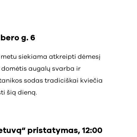
ibero g. 6
s metu siekiama atkreipti dėmesį
u domėtis augalų svarba ir
tanikos sodas tradiciškai kviečia
ti šią dieną.
ietuvą“ pristatymas, 12:00