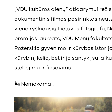
„VDU kultūros dienų“ atidarymui režis
dokumentinis filmas pasirinktas neat
vieno ryškiausių Lietuvos fotografų, 
premijos laureato, VDU Menų fakulte
Požerskio gyvenimo ir kūrybos istorija
kūrybinį kelią, bet ir jo santykį su lai
stebėjimu ir fiksavimu.
🌬️ Nemokamai.