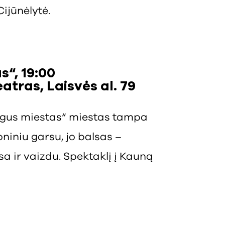
Cijūnėlytė.
“, 19:00
atras, Laisvės al. 79
ogus miestas“ miestas tampa
oniniu garsu, jo balsas –
sa ir vaizdu. Spektaklį į Kauną