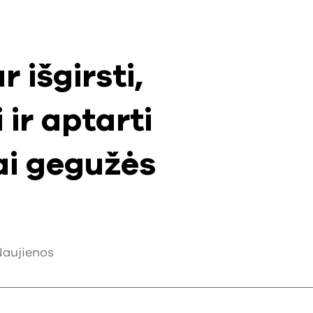
 išgirsti,
 ir aptarti
ai gegužės
aujienos