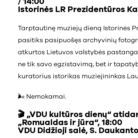
/ 14:00
Istorinės LR Prezidentūros Kau
Tarptautinę muziejų dieną Istorinės P
pasitiks pasipuošęs archyvinių fotogr
atkurtos Lietuvos valstybės pastangas 
ne tik savo egzistavimą, bet ir tapat
kuratorius istorikas muziejininkas La
🌬️ Nemokamai.
🎬 „VDU kultūros dienų“ atida
„Romualdas ir jūra“, 18:00
VDU Didžioji salė, S. Daukanto