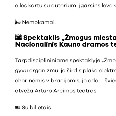
eiles kartu su autoriumi įgarsins leva 
🌬️ Nemokamai.
🌆
Spektaklis „Žmogus miestas
Nacionalinis Kauno dramos te
Tarpdisciplininiame spektaklyje „Žm
gyvu organizmu: jo širdis plaka elektr
chorinėmis vibracijomis, jo oda – švie
atveža Artūro Areimos teatras.
🎟️ Su bilietais.