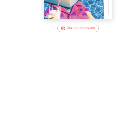
Žurnalo archyvas