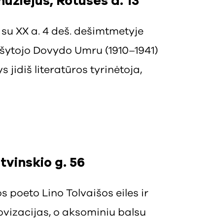
muziejus, Rotušės a. 13
 su XX a. 4 deš. dešimtmetyje
rašytojo Dovydo Umru (1910–1941)
jidiš literatūros tyrinėtoja,
vinskio g. 56
 poeto Lino Tolvaišos eiles ir
vizacijas, o aksominiu balsu