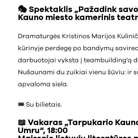
🎭 Spektaklis „Pažadink savo 
Kauno miesto kamerinis teatr
Dramaturgės Kristinos Marijos Kulinič 
kūrinyje perdegę po bandymų savirea
darbuotojai vyksta į teambuilding’ą d
Nušaunami du zuikiai vienu šūviu: ir 
apvaloma siela.
🎟️ Su bilietais.
📖 Vakaras „Tarpukario Kauno 
Umru“, 18:00