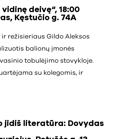
vidinę deivę“, 18:00
as, Kęstučio g. 74A
ir režisieriaus Gildo Aleksos
lizuotis balionų įmonės
vasinio tobulėjimo stovykloje.
suartėjama su kolegomis, ir
jidiš literatūra: Dovydas