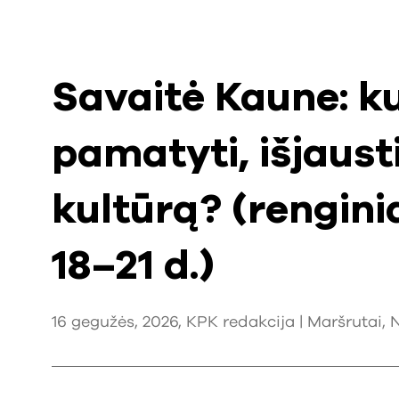
Savaitė Kaune: kur
pamatyti, išjausti
kultūrą? (rengini
18–21 d.)
16 gegužės, 2026, KPK redakcija |
Maršrutai
,
N