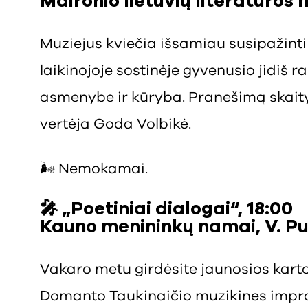
Maironio lietuvių literatūros 
Muziejus kviečia išsamiau susipažinti
laikinojoje sostinėje gyvenusio jidiš 
asmenybe ir kūryba. Pranešimą skaitys 
vertėja Goda Volbikė.
🌬️ Nemokamai.
🎤 „Poetiniai dialogai“, 18:00
Kauno menininkų namai, V. Put
Vakaro metu girdėsite jaunosios kartos
Domanto Taukinaičio muzikines impro