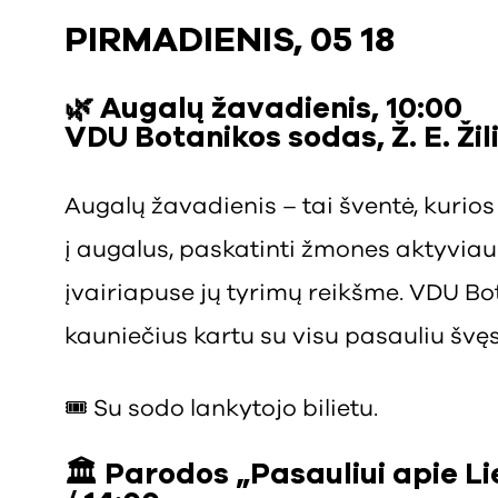
PIRMADIENIS, 05 18
🌿 Augalų žavadienis, 10:00
VDU Botanikos sodas, Ž. E. Žil
Augalų žavadienis – tai šventė, kurio
į augalus, paskatinti žmones aktyvia
įvairiapuse jų tyrimų reikšme. VDU Bo
kauniečius kartu su visu pasauliu švęs
🎟️ Su sodo lankytojo bilietu.
🏛️ Parodos „Pasauliui apie L