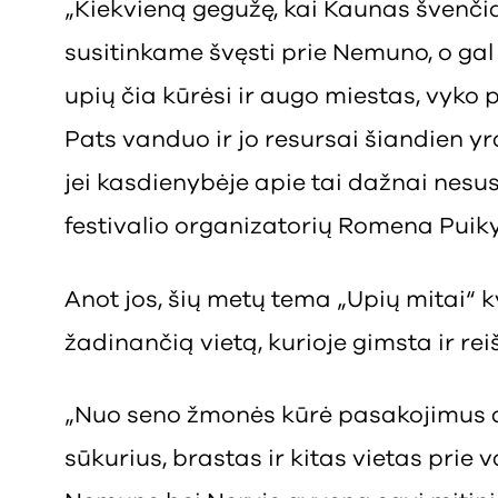
„Kiekvieną gegužę, kai Kaunas švenči
susitinkame švęsti prie Nemuno, o gal 
upių čia kūrėsi ir augo miestas, vyko p
Pats vanduo ir jo resursai šiandien yr
jei kasdienybėje apie tai dažnai nesu
festivalio organizatorių Romena Puiky
Anot jos, šių metų tema „Upių mitai“ k
žadinančią vietą, kurioje gimsta ir rei
„Nuo seno žmonės kūrė pasakojimus a
sūkurius, brastas ir kitas vietas prie v