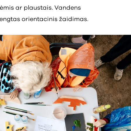
ntėmis ar plaustais. Vandens
arengtas orientacinis žaidimas.