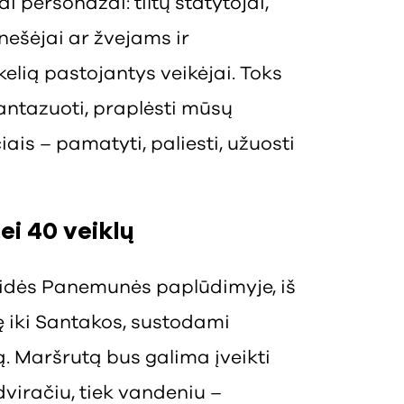
 personažai: tiltų statytojai,
nešėjai ar žvejams ir
kelią pastojantys veikėjai. Toks
 fantazuoti, praplėsti mūsų
čiais – pamatyti, paliesti, užuosti
ei 40 veiklų
asidės Panemunės paplūdimyje, iš
onę iki Santakos, sustodami
. Maršrutą bus galima įveikti
viračiu, tiek vandeniu –