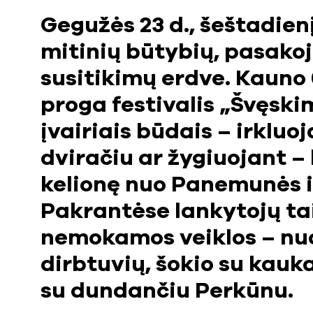
Gegužės 23 d., šeštadien
mitinių būtybių, pasakoj
susitikimų erdve. Kauno
proga festivalis „Švęski
įvairiais būdais – irkluo
dviračiu ar žygiuojant – l
kelionę nuo Panemunės i
Pakrantėse lankytojų ta
nemokamos veiklos – nuo
dirbtuvių, šokio su kauka
su dundančiu Perkūnu.