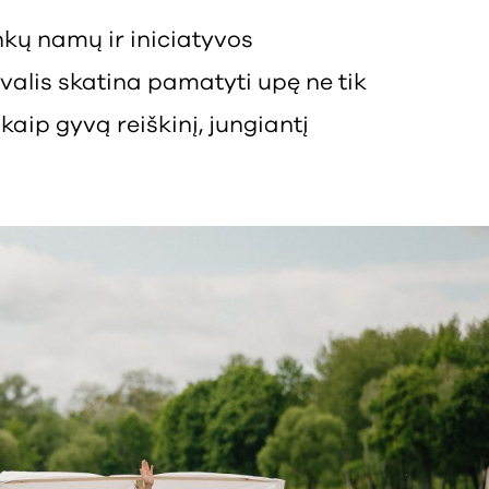
kų namų ir iniciatyvos
alis skatina pamatyti upę ne tik
kaip gyvą reiškinį, jungiantį