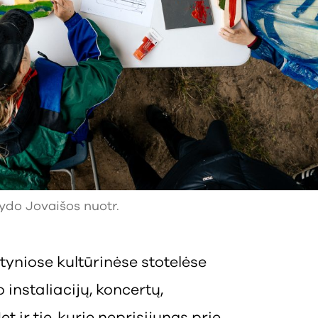
ydo Jovaišos nuotr.
yniose kultūrinėse stotelėse
instaliacijų, koncertų,
 ir tie, kurie neprisijungs prie