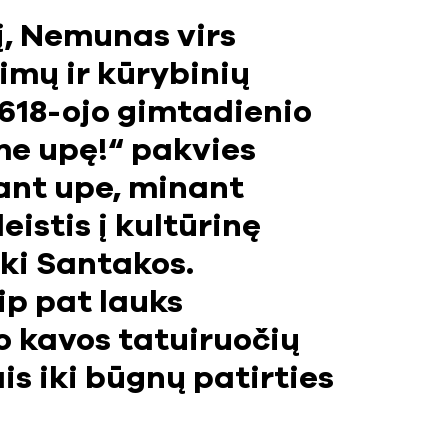
į, Nemunas virs
imų ir kūrybinių
 618-ojo gimtadienio
me upę!“ pakvies
jant upe, minant
eistis į kultūrinę
ki Santakos.
ip pat lauks
 kavos tatuiruočių
is iki būgnų patirties