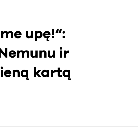
ime upę!“:
 Nemunu ir
vieną kartą