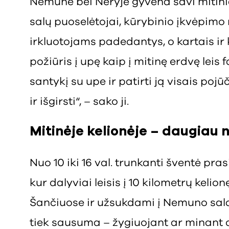
Nemune bei Neryje gyvena savi mitiniai
salų puoselėtojai, kūrybinio įkvėpimo 
irkluotojams padedantys, o kartais ir 
požiūris į upę kaip į mitinę erdvę leis
santykį su upe ir patirti ją visais pojū
ir išgirsti“, – sako ji.
Mitinėje kelionėje – daugiau n
Nuo 10 iki 16 val. trunkanti šventė pr
kur dalyviai leisis į 10 kilometrų keli
Šančiuose ir užsukdami į Nemuno salą
tiek sausuma – žygiuojant ar minant d