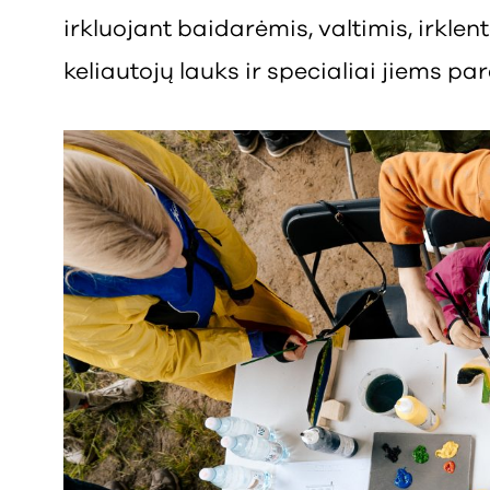
irkluojant baidarėmis, valtimis, irkle
keliautojų lauks ir specialiai jiems p