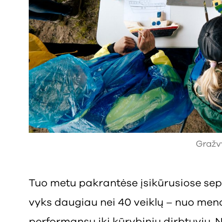
Gražv
Tuo metu pakrantėse įsikūrusiose sept
vyks daugiau nei 40 veiklų – nuo meno 
performansų iki kūrybinių dirbtuvių. Net