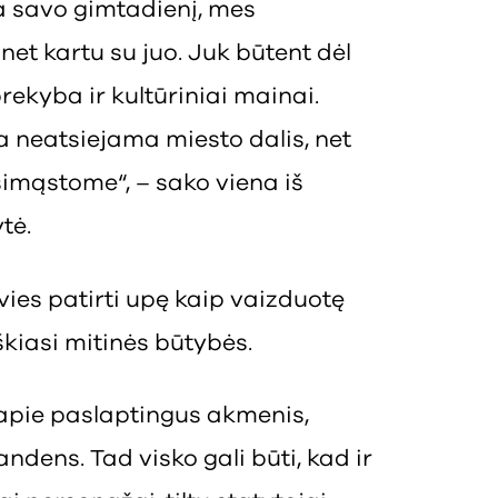
a savo gimtadienį, mes
net kartu su juo. Juk būtent dėl
rekyba ir kultūriniai mainai.
a neatsiejama miesto dalis, net
simąstome“, – sako viena iš
tė.
vies patirti upę kaip vaizduotę
škiasi mitinės būtybės.
pie paslaptingus akmenis,
andens. Tad visko gali būti, kad ir