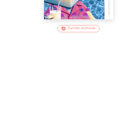
Žurnalo archyvas