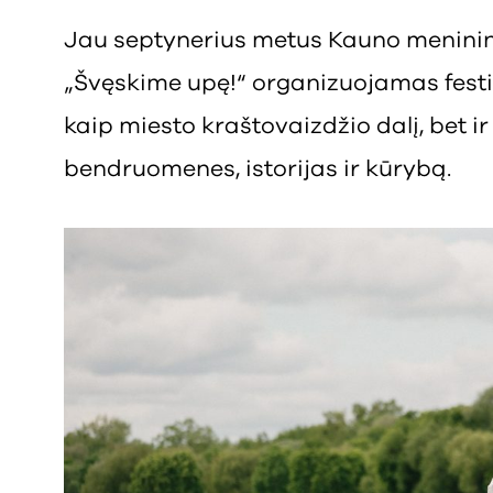
Jau septynerius metus Kauno meninin
„Švęskime upę!“ organizuojamas festiv
kaip miesto kraštovaizdžio dalį, bet ir 
bendruomenes, istorijas ir kūrybą.