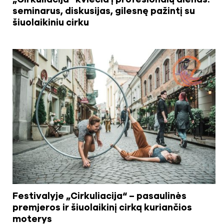
seminarus, diskusijas, gilesnę pažintį su
šiuolaikiniu cirku
Festivalyje „Cirkuliacija“ – pasaulinės
premjeros ir šiuolaikinį cirką kuriančios
moterys