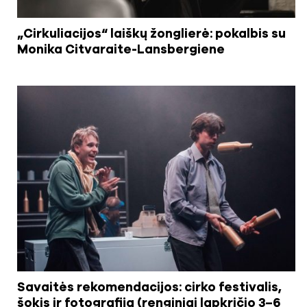
„Cirkuliacijos“ laiškų žonglierė: pokalbis su
Monika Citvaraite-Lansbergiene
Savaitės rekomendacijos: cirko festivalis,
šokis ir fotografija (renginiai lapkričio 3–6