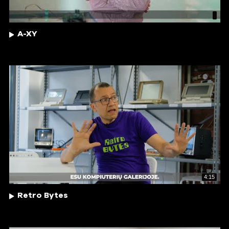
A-XY
4:15
Retro Bytes