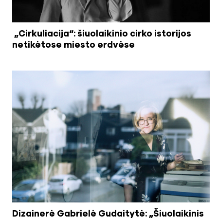
„Cirkuliacija“: šiuolaikinio cirko istorijos
netikėtose miesto erdvėse
Dizainerė Gabrielė Gudaitytė: „Šiuolaikinis