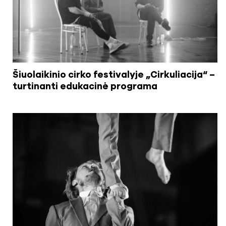
Šiuolaikinio cirko festivalyje „Cirkuliacija“ –
turtinanti edukacinė programa