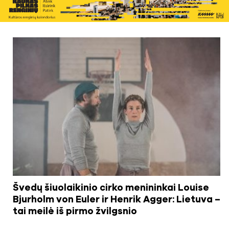
Švedų šiuolaikinio cirko menininkai Louise
Bjurholm von Euler ir Henrik Agger: Lietuva –
tai meilė iš pirmo žvilgsnio