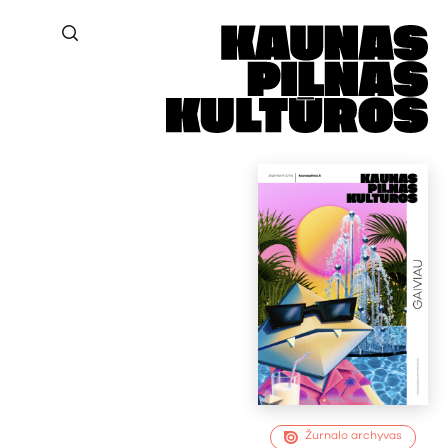
Žurnalo archyvas