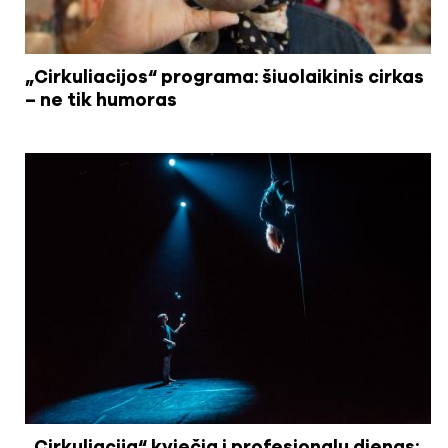
„Cirkuliacijos“ programa: šiuolaikinis cirkas
– ne tik humoras
„Cirkuliacija“ kviečia į profesionalų dienas: