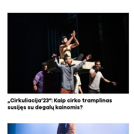
„Cirkuliacija’23“: Kaip cirko tramplinas
susijęs su degalų kainomis?