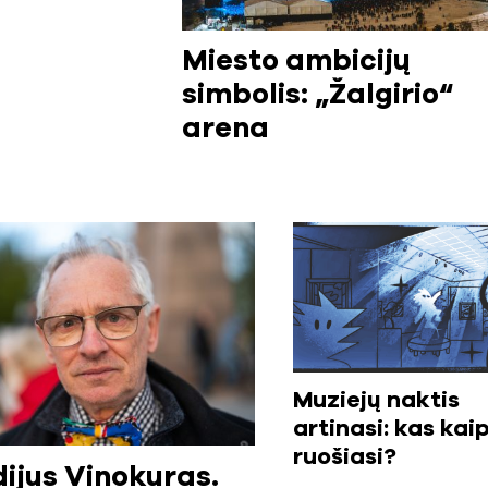
Miesto ambicijų
simbolis: „Žalgirio“
arena
Muziejų naktis
artinasi: kas kai
ruošiasi?
ijus Vinokuras.