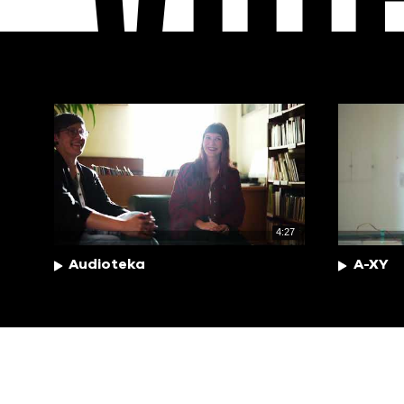
VID
4:27
Audioteka
A-XY