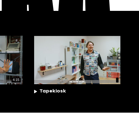
EKA
4:15
Tapekiosk