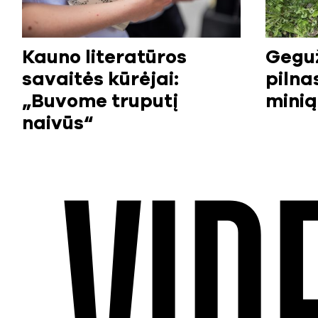
Kauno literatūros
Gegu
savaitės kūrėjai:
pilna
„Buvome truputį
minią 
naivūs“