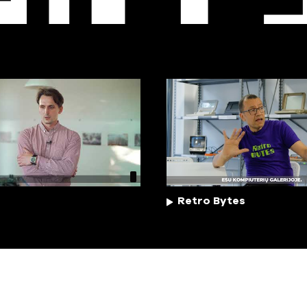
EO
T
Retro Bytes