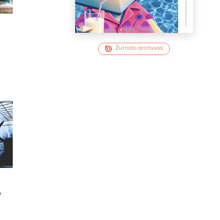
Žurnalo archyvas
p