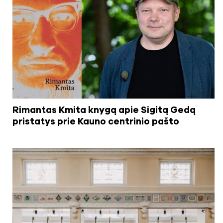
Rimantas Kmita knygą apie Sigitą Gedą
pristatys prie Kauno centrinio pašto