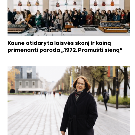
Kaune atidaryta laisvės skonį ir kainą
primenanti paroda „1972. Pramušti sieną“