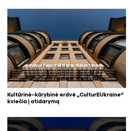
Kultūrinė–kūrybinė erdvė „CulturEUkraine“
kviečia į atidarymą