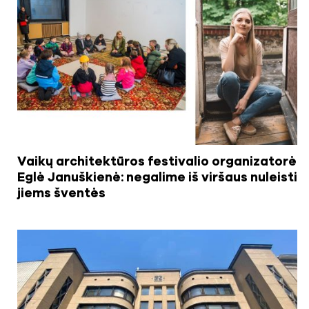
Vaikų architektūros festivalio organizatorė
Eglė Januškienė: negalime iš viršaus nuleisti
jiems šventės