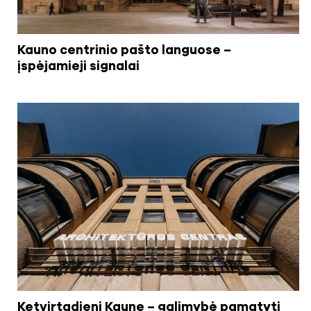
Kauno centrinio pašto languose –
įspėjamieji signalai
Ketvirtadienį Kaune – galimybė pamatyti