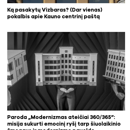
Ką pasakytų Vizbaras? (Dar vienas)
pokalbis apie Kauno centrinį paštą
Paroda „Modernizmas ateičiai 360/365”:
misija sukurti emocinį ryšį tarp šiuolaikinio