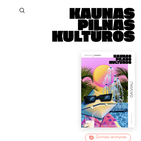
Žurnalo archyvas