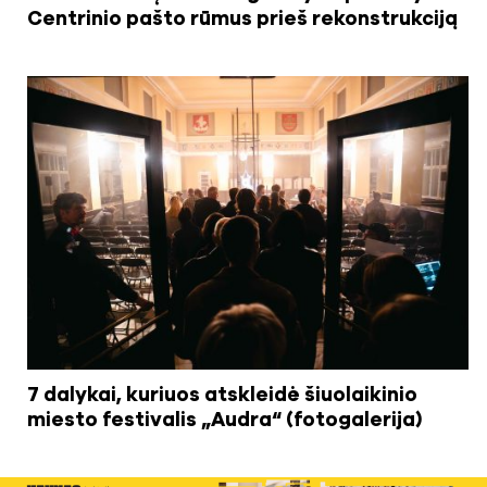
Centrinio pašto rūmus prieš rekonstrukciją
7 dalykai, kuriuos atskleidė šiuolaikinio
miesto festivalis „Audra“ (fotogalerija)