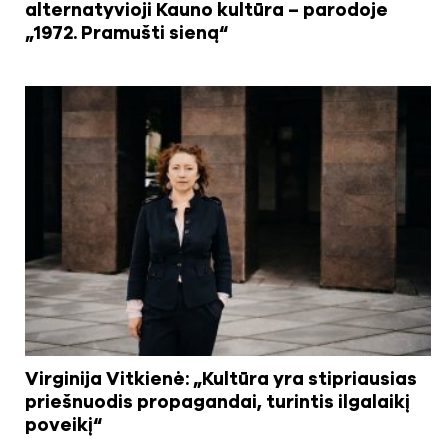
alternatyvioji Kauno kultūra – parodoje
„1972. Pramušti sieną“
Virginija Vitkienė: „Kultūra yra stipriausias
priešnuodis propagandai, turintis ilgalaikį
poveikį“