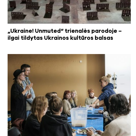
„Ukraine! Unmuted“ trienalės parodoje –
ilgai tildytas Ukrainos kultūros balsas