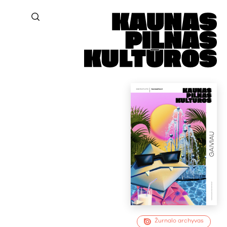
Žurnalo archyvas