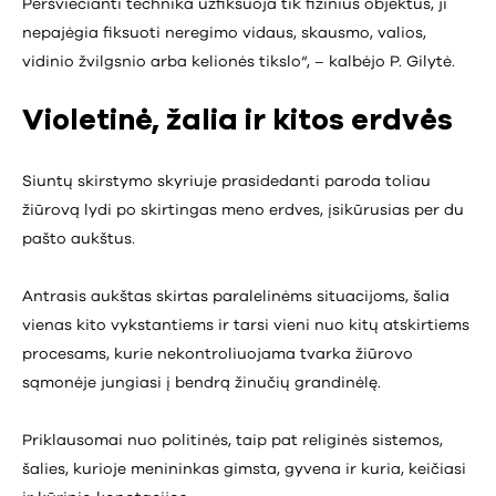
Peršviečianti technika užfiksuoja tik fizinius objektus, ji
nepajėgia fiksuoti neregimo vidaus, skausmo, valios,
vidinio žvilgsnio arba kelionės tikslo“, – kalbėjo P. Gilytė.
Violetinė, žalia ir kitos erdvės
Siuntų skirstymo skyriuje prasidedanti paroda toliau
žiūrovą lydi po skirtingas meno erdves, įsikūrusias per du
pašto aukštus.
Antrasis aukštas skirtas paralelinėms situacijoms, šalia
vienas kito vykstantiems ir tarsi vieni nuo kitų atskirtiems
procesams, kurie nekontroliuojama tvarka žiūrovo
sąmonėje jungiasi į bendrą žinučių grandinėlę.
Priklausomai nuo politinės, taip pat religinės sistemos,
šalies, kurioje menininkas gimsta, gyvena ir kuria, keičiasi