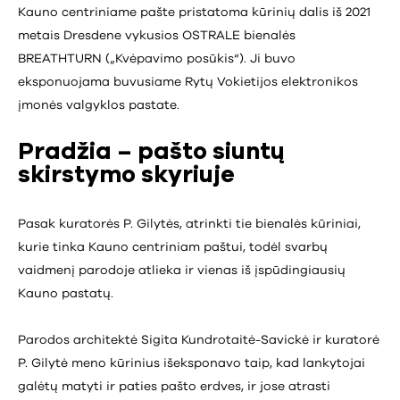
Kauno centriniame pašte pristatoma kūrinių dalis iš 2021
metais Dresdene vykusios OSTRALE bienalės
BREATHTURN („Kvėpavimo posūkis“). Ji buvo
eksponuojama buvusiame Rytų Vokietijos elektronikos
įmonės valgyklos pastate.
Pradžia – pašto siuntų
skirstymo skyriuje
Pasak kuratorės P. Gilytės, atrinkti tie bienalės kūriniai,
kurie tinka Kauno centriniam paštui, todėl svarbų
vaidmenį parodoje atlieka ir vienas iš įspūdingiausių
Kauno pastatų.
Parodos architektė Sigita Kundrotaitė-Savickė ir kuratorė
P. Gilytė meno kūrinius išeksponavo taip, kad lankytojai
galėtų matyti ir paties pašto erdves, ir jose atrasti