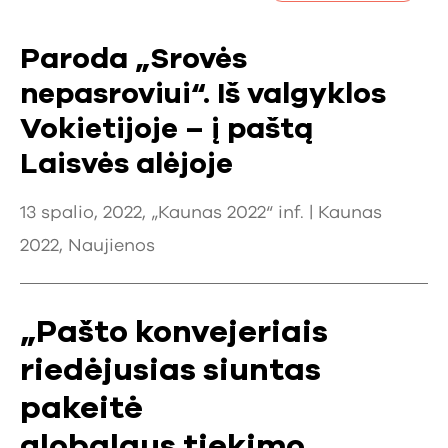
Paroda „Srovės
nepasroviui“. Iš valgyklos
Vokietijoje – į paštą
Laisvės alėjoje
13 spalio, 2022, „Kaunas 2022“ inf. |
Kaunas
2022
,
Naujienos
„Pašto konvejeriais
riedėjusias siuntas
pakeitė
globalaus tiekimo