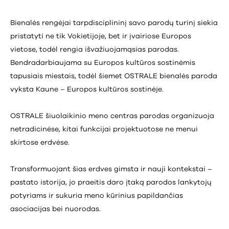
Bienalės rengėjai tarpdisciplininį savo parodų turinį siekia
pristatyti ne tik Vokietijoje, bet ir įvairiose Europos
vietose, todėl rengia išvažiuojamąsias parodas.
Bendradarbiaujama su Europos kultūros sostinėmis
tapusiais miestais, todėl šiemet OSTRALE bienalės paroda
vyksta Kaune – Europos kultūros sostinėje.
OSTRALE šiuolaikinio meno centras parodas organizuoja
netradicinėse, kitai funkcijai projektuotose ne menui
skirtose erdvėse.
Transformuojant šias erdves gimsta ir nauji kontekstai –
pastato istorija, jo praeitis daro įtaką parodos lankytojų
potyriams ir sukuria meno kūrinius papildančias
asociacijas bei nuorodas.