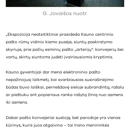
G. Jovaišos nuotr.
„Ekspozicija neatsitiktinai prasideda Kauno centrinio
pašto rūmų vidinio kiemo pusėje, siuntų paskirstymo
skyriuje, prie pačių esminių pašto „arterijų“: konvejerių bei
vartų, skirtų siuntoms judėti įvairiausiomis kryptimis.
Kauno gyventojai dar mena elektroninio pašto
nepažinojusį laikmetį, kai svarbiausias susirašinėjimo
būdas buvo laiškai, pernešdavę sieloje subrandintą, rašalu
ar pieštuku ant popieriaus ranka rašytą žinią nuo asmens
iki asmens.
Dabar pašto konvejeriai sustoję, bet parodoje yra vienas
kūrinys, kuris juos atgaivina – tai Irano menininkės