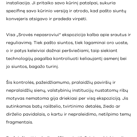
instaliacija. Ji pritaiko savo kūrinį patalpai, sukuria
specifinę savo kūrinio versiją ir atrodo, kad pašto siuntų
konvejeris atsigavo ir pradeda virpėti.
Visa „Srovės nepasroviui“ ekspozicija kalba apie srautus ir
reguliavimą. Tiek pašto siuntos, tiek lagaminai oro uoste,
o ir patys keleiviai dažnai peršviečiami, taip siekiant
technologijų pagalba kontroliuoti keliaujantį asmenį bei
jo siuntos, bagažo turinį.
Šis kontrolės, pažeidžiamumo, pralaidžių paviršių ir
nepralaidžių sienų, valstybinių institucijų nustatomų ribų
motyvas nematoma gija driekiasi per visą ekspoziciją. Jis
sutinkamas batų raištelio, tvirtinimo detalės, žiedo ar
dirželio pavidalais, o kartu ir nepraleidimo, netilpimo temų
fragmentais.