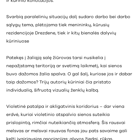
ir kūrinio konotacijos.
Svarbią paralelinių situacijų dalį sudaro darbo bei darbo
sąlygų tema, plėtojama tiek menininkų, kūrusių
rezidencijoje Drezdene, tiek ir kitų bienalės dalyvių
kūriniuose
Patekęs į žaliąją salę žiūrovas tarsi nusikelia į
nepažįstamą teritoriją ar svetimą laikmetį, kai sienos
buvo dažomos žalia spalva. O gal šalį, kuriose jos ir dabar
taip dažomos? Trijų autorių kūriniai čia pristato
individualią, šifruotą vizualių ženklų kalbą.
Violetinė patalpa ir akligatvinis koridorius – dar viena
erdvė, kuriai violetinio atspalvio sienos suteikia
prislopintą, rimčiai nuteikiančią atmosferą. Šis rausvai
melsvas ar melsvai rausvas fonas jau pats savaime gali
kelti įvairiausias asociacijas: alyvos žiedai, rūkas,