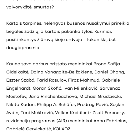
vaivorykštė, smurtas?
Kartais tarpinės, nelengvos būsenos nusakymui prireikia
begalės žodžių, o kartais pakanka tylos. Kūriniai,
pasitinkantys žiūrovą šioje erdvėje – lakoniški, bet
daugiaprasmiai.
Kaune savo darbus pristato menininkai Bronė Sofija
Gideikaitė, Daina Vanagaitė-Belžakienė, Daniel Chong,
Eszter Szabó, Farid Rasulov, Firoz Mahmud, Gabriele
Engelhardt, Goran Škofić, Ivan Milenković, Sarvenaz
Mostofey, Jana Rinchenbachová, Michael Grudziecki,
Nikita Kadan, Philipp A. Schäfer, Predrag Pavić, Seçkin
Aydin, Toni Meštrović, Volker Kreidler ir Zsolt Ferenczy,
rezidencijų programos (AIR) menininkai Anna Fabricius,
Gabrielė Gervickaitė, KOLXOZ.