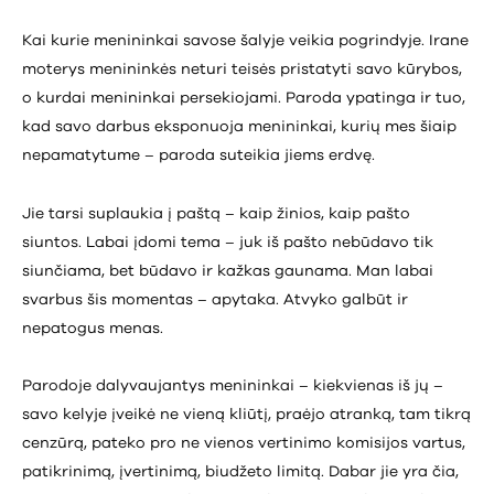
Kai kurie menininkai savose šalyje veikia pogrindyje. Irane
moterys menininkės neturi teisės pristatyti savo kūrybos,
o kurdai menininkai persekiojami. Paroda ypatinga ir tuo,
kad savo darbus eksponuoja menininkai, kurių mes šiaip
nepamatytume – paroda suteikia jiems erdvę.
Jie tarsi suplaukia į paštą – kaip žinios, kaip pašto
siuntos. Labai įdomi tema – juk iš pašto nebūdavo tik
siunčiama, bet būdavo ir kažkas gaunama. Man labai
svarbus šis momentas – apytaka. Atvyko galbūt ir
nepatogus menas.
Parodoje dalyvaujantys menininkai – kiekvienas iš jų –
savo kelyje įveikė ne vieną kliūtį, praėjo atranką, tam tikrą
cenzūrą, pateko pro ne vienos vertinimo komisijos vartus,
patikrinimą, įvertinimą, biudžeto limitą. Dabar jie yra čia,