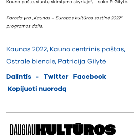
Kauno pašte, siuntų skirstymo skyriuje“, – sako P. Gilytė.
Paroda yra „Kaunas – Europos kultūros sostinė 2022“
programos dalis.
Kaunas 2022
,
Kauno centrinis paštas
,
Ostrale bienale
,
Patricija Gilytė
Dalintis
-
Twitter
Facebook
Kopijuoti nuorodą
DAUGIAU
KULTŪROS