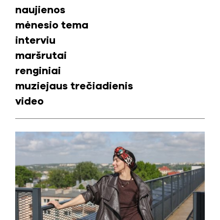
naujienos
mėnesio tema
interviu
maršrutai
renginiai
muziejaus trečiadienis
video