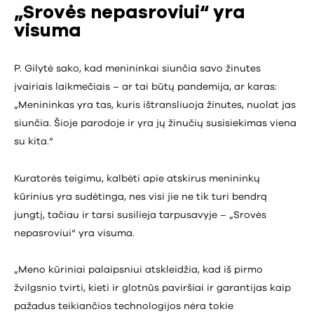
„Srovės nepasroviui“ yra
visuma
P. Gilytė sako, kad menininkai siunčia savo žinutes
įvairiais laikmečiais – ar tai būtų pandemija, ar karas:
„Menininkas yra tas, kuris ištransliuoja žinutes, nuolat jas
siunčia. Šioje parodoje ir yra jų žinučių susisiekimas viena
su kita.“
Kuratorės teigimu, kalbėti apie atskirus menininkų
kūrinius yra sudėtinga, nes visi jie ne tik turi bendrą
jungtį, tačiau ir tarsi susilieja tarpusavyje – „Srovės
nepasroviui“ yra visuma.
„Meno kūriniai palaipsniui atskleidžia, kad iš pirmo
žvilgsnio tvirti, kieti ir glotnūs paviršiai ir garantijas kaip
pažadus teikiančios technologijos nėra tokie