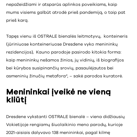
nepažeidžiami ir atsparūs aplinkos poveikiams, kaip
mums visiems galbūt atrodė prieš pandemiją, o taip pat
prieš karą.
Tapęs vienu iš OSTRALE bienalės leitmotyvų, konteineris
(jūriniuose konteineriuose Dresdene vyko menininkų
rezidencijos), Kauno parodoje pasirodo kitokia forma:
kaip menininkų nešamos žinios, jų vidinių, iš biografijos
bei kūrybos susipinančių srovių, pasaulėjautos bei
asmeninių žinučių metafora“, – sakė parodos kuratorė.
Menininkai įveikė ne vieną
kliūtį
Dresdene vykstanti OSTRALE bienalė – viena didžiausių
Vokietijoje rengiamų šiuolaikinio meno parodų, kurioje
2021-aisiais dalyvavo 138 menininkai, pagal kilmę