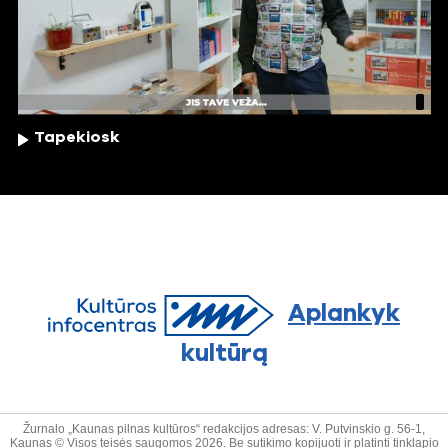
Tapekiosk
Aplankyk
kultūrą
Žurnalo „Kaunas pilnas kultūros“ redakcijos adresas: V. Putvinskio g. 56-1,
Kaunas © Visos teisės saugomos 2026. Be sutikimo kopijuoti ir platinti tinklapio