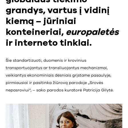
grandys, vartus į vidinį
kiemą – jūriniai
konteineriai,
europaletės
ir interneto tinklai.
Šie standartizuoti, duomenis ir krovinius
transportuojantys ar transliuojantys mechanizmai,
veikiantys ekonominiais dėsniais grįstame pasaulyje,
pirmiausiai ir pasitinka žiūrovą parodoje „Srovės
nepasroviui“, – sako parodos kuratorė Patricija Gilytė.