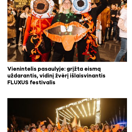
Vienintelis pasaulyje: grįžta eismą
uždarantis, vidinį žvėrį išlaisvinantis
FLUXUS festivalis