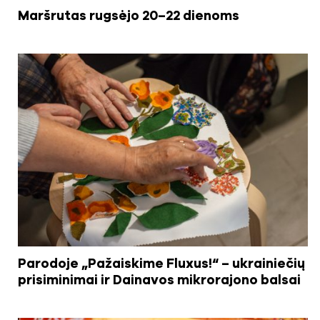
Maršrutas rugsėjo 20–22 dienoms
Parodoje „Pažaiskime Fluxus!“ – ukrainiečių
prisiminimai ir Dainavos mikrorajono balsai