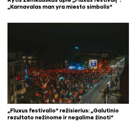
Rytis Zemkauskas apie „Fluxus festivalį“:
„Karnavalas man yra miesto simbolis“
„Fluxus festivalio“ režisierius: „Galutinio
rezultato nežinome ir negalime žinoti“