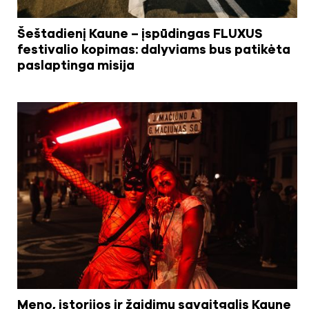
Šeštadienį Kaune – įspūdingas FLUXUS
festivalio kopimas: dalyviams bus patikėta
paslaptinga misija
Meno, istorijos ir žaidimų savaitgalis Kaune