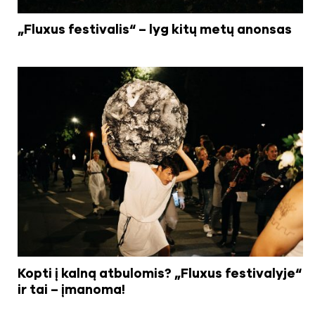
„Fluxus festivalis“ – lyg kitų metų anonsas
Kopti į kalną atbulomis? „Fluxus festivalyje“
ir tai – įmanoma!