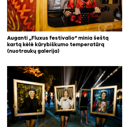
Auganti „Fluxus festivalio“ minia šeštą
kartą kėlė kūrybiškumo temperatūrą
(nuotraukų galerija)