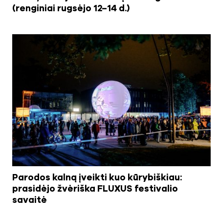
(renginiai rugsėjo 12–14 d.)
Parodos kalną įveikti kuo kūrybiškiau:
prasidėjo žvėriška FLUXUS festivalio
savaitė