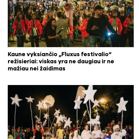
Kaune vyksiančio „Fluxus festivalio“
režisieriai: viskas yra ne daugiau ir ne
mažiau nei žaidimas