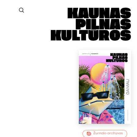
Žurnalo archyvas