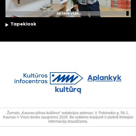
Tapekiosk
Aplankyk
kultūrą
Žurnalo „Kaunas pilnas kultūros“ redakcijos adresas: V. Putvinskio g. 56-1,
Kaunas © Visos teisės saugomos 2026. Be sutikimo kopijuoti ir platinti tinklapio
informaciją draudžiama.