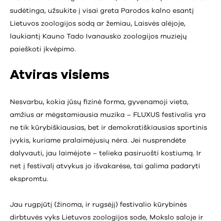
sudėtinga, užsukite į visai greta Parodos kalno esantį
Lietuvos zoologijos sodą ar žemiau, Laisvės alėjoje,
laukiantį Kauno Tado Ivanausko zoologijos muziejų
paieškoti įkvėpimo.
Atviras visiems
Nesvarbu, kokia jūsų fizinė forma, gyvenamoji vieta,
amžius ar mėgstamiausia muzika – FLUXUS festivalis yra
ne tik kūrybiškiausias, bet ir demokratiškiausias sportinis
įvykis, kuriame pralaimėjusių nėra. Jei nusprendėte
dalyvauti, jau laimėjote – telieka pasiruošti kostiumą. Ir
net į festivalį atvykus jo išvakarėse, tai galima padaryti
ekspromtu.
Jau rugpjūtį (žinoma, ir rugsėjį) festivalio kūrybinės
dirbtuvės vyks Lietuvos zoologijos sode, Mokslo saloje ir