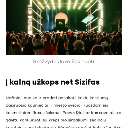
Gražvydo Jovaišos nuotr.
Į kalną užkops net Sizifas
Nežinia, nuo ko ir pradėti pasakoti, kokių kostiumų
pasiruošia kauniečiai ir miesto svečiai, ruošdamiesi
kasmetiniam fluxus šėlsmui. Pavyzdžiui, ar kas savo aistra
galėtų konkuruoti su krepšinio sirgaliumi, sėdinčiu
karutyje ir per televizorių žiūrinčiu krepšinį, kol viršun jį su