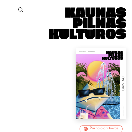
Žurnalo archyvas