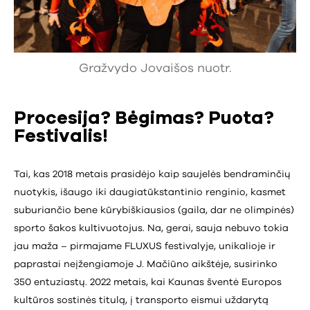
Gražvydo Jovaišos nuotr.
Procesija? Bėgimas? Puota?
Festivalis!
Tai, kas 2018 metais prasidėjo kaip saujelės bendraminčių
nuotykis, išaugo iki daugiatūkstantinio renginio, kasmet
suburiančio bene kūrybiškiausios (gaila, dar ne olimpinės)
sporto šakos kultivuotojus. Na, gerai, sauja nebuvo tokia
jau maža – pirmajame FLUXUS festivalyje, unikalioje ir
paprastai neįžengiamoje J. Mačiūno aikštėje, susirinko
350 entuziastų. 2022 metais, kai Kaunas šventė Europos
kultūros sostinės titulą, į transporto eismui uždarytą