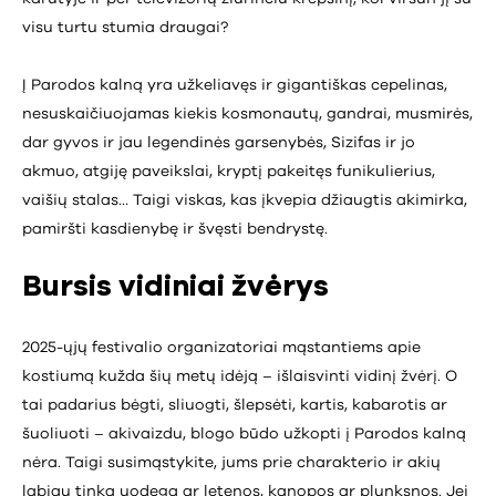
visu turtu stumia draugai?
Į Parodos kalną yra užkeliavęs ir gigantiškas cepelinas,
nesuskaičiuojamas kiekis kosmonautų, gandrai, musmirės,
dar gyvos ir jau legendinės garsenybės, Sizifas ir jo
akmuo, atgiję paveikslai, kryptį pakeitęs funikulierius,
vaišių stalas… Taigi viskas, kas įkvepia džiaugtis akimirka,
pamiršti kasdienybę ir švęsti bendrystę.
Bursis vidiniai žvėrys
2025-ųjų festivalio organizatoriai mąstantiems apie
kostiumą kužda šių metų idėją – išlaisvinti vidinį žvėrį. O
tai padarius bėgti, sliuogti, šlepsėti, kartis, kabarotis ar
šuoliuoti – akivaizdu, blogo būdo užkopti į Parodos kalną
nėra. Taigi susimąstykite, jums prie charakterio ir akių
labiau tinka uodega ar letenos, kanopos ar plunksnos. Jei