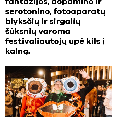
fantazijos, dopamino ir
serotonino, fotoaparatų
blyksčių ir sirgalių
šūksnių varoma
festivaliautojų upė kils į
kalną.