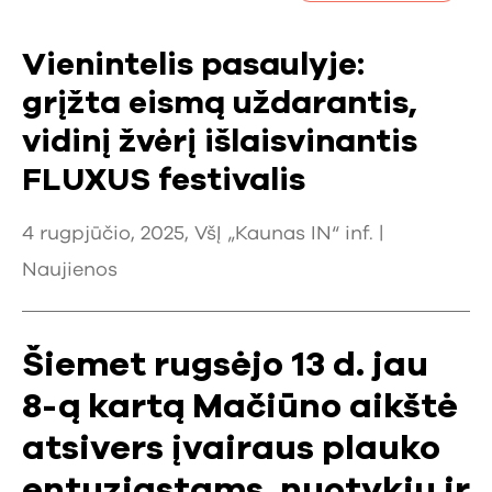
Vienintelis pasaulyje:
grįžta eismą uždarantis,
vidinį žvėrį išlaisvinantis
FLUXUS festivalis
4 rugpjūčio, 2025, VšĮ „Kaunas IN“ inf. |
Naujienos
Šiemet rugsėjo 13 d. jau
8-ą kartą Mačiūno aikštė
atsivers įvairaus plauko
entuziastams, nuotykių ir