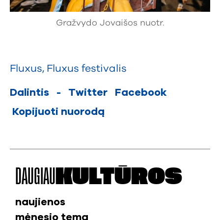
Gražvydo Jovaišos nuotr.
Fluxus
,
Fluxus festivalis
Dalintis
-
Twitter
Facebook
Kopijuoti nuorodą
DAUGIAU
KULTŪROS
naujienos
mėnesio tema