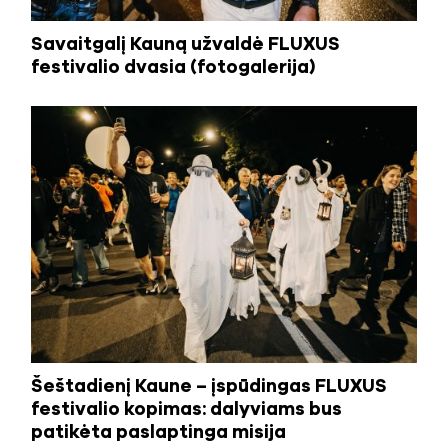
Savaitgalį Kauną užvaldė FLUXUS
festivalio dvasia (fotogalerija)
Šeštadienį Kaune – įspūdingas FLUXUS
festivalio kopimas: dalyviams bus
patikėta paslaptinga misija