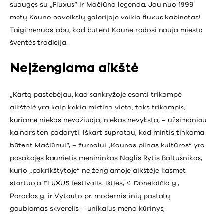
suaugęs su „Fluxus“ ir Mačiūno legenda. Jau nuo 1999
metų Kauno paveikslų galerijoje veikia fluxus kabinetas!
Taigi nenuostabu, kad būtent Kaune radosi nauja miesto
šventės tradicija.
Neįžengiama aikštė
„Kartą pastebėjau, kad sankryžoje esanti trikampė
aikštelė yra kaip kokia mirtina vieta, toks trikampis,
kuriame niekas nevažiuoja, niekas nevyksta, – užsimaniau
ką nors ten padaryti. Iškart supratau, kad mintis tinkama
būtent Mačiūnui“, – žurnalui „Kaunas pilnas kultūros“ yra
pasakojęs kaunietis menininkas Naglis Rytis Baltušnikas,
kurio „pakrikštytoje“ neįžengiamoje aikštėje kasmet
startuoja FLUXUS festivalis. Išties, K. Donelaičio g.,
Parodos g. ir Vytauto pr. modernistinių pastatų
gaubiamas skverelis – unikalus meno kūrinys,