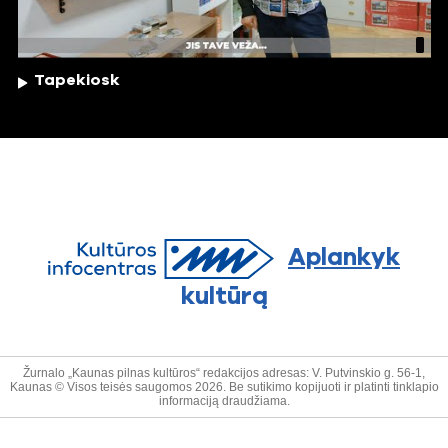
Tapekiosk
Aplankyk
kultūrą
Žurnalo „Kaunas pilnas kultūros“ redakcijos adresas: V. Putvinskio g. 56-1,
Kaunas © Visos teisės saugomos 2026. Be sutikimo kopijuoti ir platinti tinklapio
informaciją draudžiama.