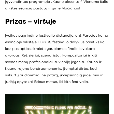
įgyvendintas programoje „Kauno akcentai“. Viename šalia
aikštės esančių pastatų ir gimė Mačiūnas!
Prizas – viršuje
Įveikus pagrindinę festivalio distanciją, ant Parodos kalno
esančioje aikštėje FLUXUS festivalio dalyvius pasitiks kol
kas paslapties skraiste gaubiamas finalinis vakaro
akordas. Režisieriai, scenaristai, kompozitoriai ir kiti
scenos menų profesionalai, suvieniję jėgas su Kauno ir
Kauno rajono bendruomenėmis, įtemptai dirba, kad
sukurtų audiovizualinę patirtį, įkvėpsiančią judėjimui ir
judėjų apytakai ištisus metus, iki kito festivalio.