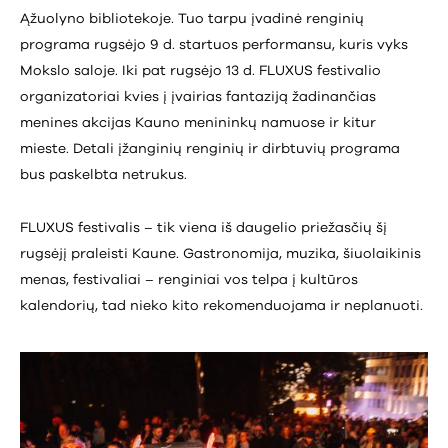
Ąžuolyno bibliotekoje. Tuo tarpu įvadinė renginių
programa rugsėjo 9 d. startuos performansu, kuris vyks
Mokslo saloje. Iki pat rugsėjo 13 d. FLUXUS festivalio
organizatoriai kvies į įvairias fantaziją žadinančias
menines akcijas Kauno menininkų namuose ir kitur
mieste. Detali įžanginių renginių ir dirbtuvių programa
bus paskelbta netrukus.
FLUXUS festivalis – tik viena iš daugelio priežasčių šį
rugsėjį praleisti Kaune. Gastronomija, muzika, šiuolaikinis
menas, festivaliai – renginiai vos telpa į kultūros
kalendorių, tad nieko kito rekomenduojama ir neplanuoti.