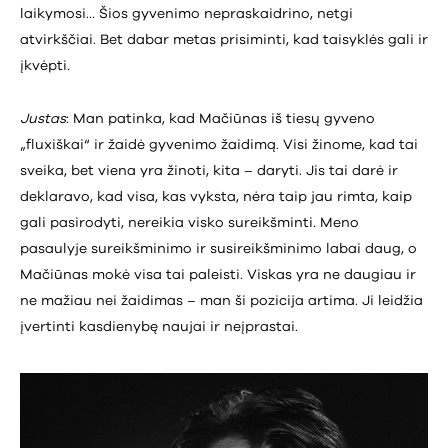
laikymosi… Šios gyvenimo nepraskaidrino, netgi
atvirkščiai. Bet dabar metas prisiminti, kad taisyklės gali ir
įkvėpti.
Justas
: Man patinka, kad Mačiūnas iš tiesų gyveno
„fluxiškai“ ir žaidė gyvenimo žaidimą. Visi žinome, kad tai
sveika, bet viena yra žinoti, kita – daryti. Jis tai darė ir
deklaravo, kad visa, kas vyksta, nėra taip jau rimta, kaip
gali pasirodyti, nereikia visko sureikšminti. Meno
pasaulyje sureikšminimo ir susireikšminimo labai daug, o
Mačiūnas mokė visa tai paleisti. Viskas yra ne daugiau ir
ne mažiau nei žaidimas – man ši pozicija artima. Ji leidžia
įvertinti kasdienybę naujai ir neįprastai.