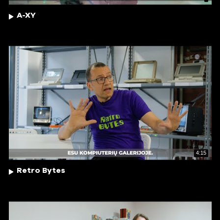
A-XY
4:15
Retro Bytes