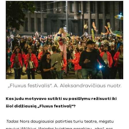
„Fluxus festivalis“. A. Aleksandravičiaus nuotr.
Kas judu motyvavo sutikti su pasiūlymu režisuoti iki
šiol didžiausią „Fluxus festivalį“?
Tadas:
Nors daugiausiai patirties turiu teatre, mėgstu
naujus iššūkius. Išgirdęs kvietimą pasakiau „oho“, nes