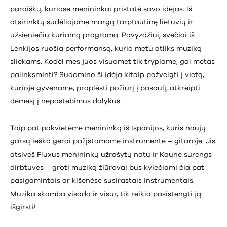
paraiškų, kuriose menininkai pristatė savo idėjas. Iš
atsirinktų sudėliojome margą tarptautinę lietuvių ir
užsieniečių kuriamą programą. Pavyzdžiui, svečiai iš
Lenkijos ruošia performansą, kurio metu atliks muziką
sliekams. Kodėl mes juos visuomet tik trypiame, gal metas
palinksminti? Sudomino ši idėja kitaip pažvelgti į vietą,
kurioje gyvename, praplėsti požiūrį į pasaulį, atkreipti
dėmesį į nepastebimus dalykus.
Taip pat pakvietėme menininką iš Ispanijos, kuris naujų
garsų ieško gerai pažįstamame instrumente – gitaroje. Jis
atsiveš Fluxus menininkų užrašytų natų ir Kaune surengs
dirbtuves – groti muziką žiūrovai bus kviečiami čia pat
pasigamintais ar kišenėse susirastais instrumentais.
Muzika skamba visada ir visur, tik reikia pasistengti ją
išgirsti!