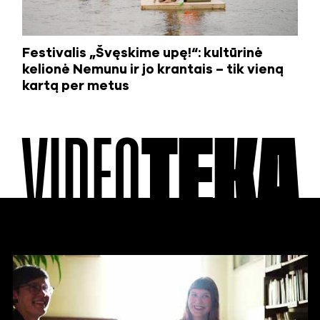
Festivalis „Švęskime upę!“: kultūrinė
kelionė Nemunu ir jo krantais – tik vieną
kartą per metus
VIDEO
TEKA