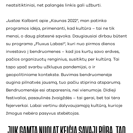
neatsitiktiniai, net palangės linkis gali užburti.
Justas
: Kalbant apie „Kaunas 2022“, man patinka
programos idėja, primenanti, kad kultūra – tai ne tik
menai, o daug platesnė sąvoka. Daugiausiai dirbau būtent
su programa „Fluxus Labas!“, kuri nuo pirmos dienos
investavo į bendruomenes – kad jos kurtų savo erdves,
pačios organizuotų renginius, susitiktų per kultūrą. Tai
tapo ypač svarbu užklupus pandemijai, o ir
geopolitiniame kontekste. Buvimas bendruomenėje
augina pilnatvės jausmą, tuo pačiu stiprina atsparumą.
Bendruomenėje esi atsparesnis, nei vienumoje. Didieji
festivaliai, pasaulinės žvaigždės – tai gerai, bet tai tėra
fejerverkai. Labai vertinu dalyvaujamąją kultūrą, kurioje
žmogus nebėra pasyvus stebėtojas.
JUK GAMTA NUOLAT
KEIČIA SAVĄJĮ RŪBĄ,
TAD