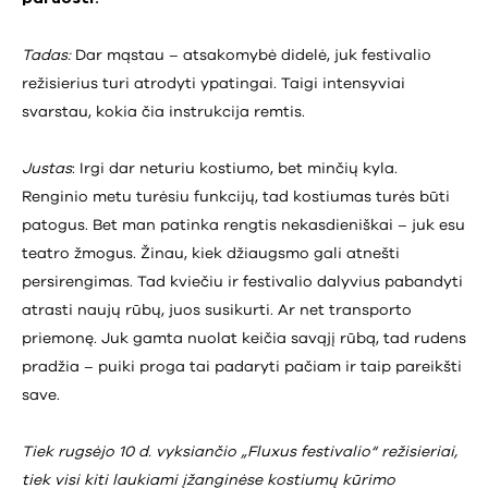
Tadas:
Dar mąstau – atsakomybė didelė, juk festivalio
režisierius turi atrodyti ypatingai. Taigi intensyviai
svarstau, kokia čia instrukcija remtis.
Justas
: Irgi dar neturiu kostiumo, bet minčių kyla.
Renginio metu turėsiu funkcijų, tad kostiumas turės būti
patogus. Bet man patinka rengtis nekasdieniškai – juk esu
teatro žmogus. Žinau, kiek džiaugsmo gali atnešti
persirengimas. Tad kviečiu ir festivalio dalyvius pabandyti
atrasti naujų rūbų, juos susikurti. Ar net transporto
priemonę. Juk gamta nuolat keičia savąjį rūbą, tad rudens
pradžia – puiki proga tai padaryti pačiam ir taip pareikšti
save.
Tiek rugsėjo 10 d. vyksiančio „Fluxus festivalio“ režisieriai,
tiek visi kiti laukiami įžanginėse kostiumų kūrimo