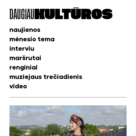
DAUGIAU
KULTŪROS
naujienos
mėnesio tema
interviu
maršrutai
renginiai
muziejaus trečiadienis
video