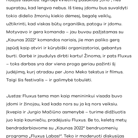
supratau, kad lengva nebus. Iš tiesų įdomu bus suvaldyti
tokio didelio žmonių kiekio dėmesį, begalę veiklų,
užtikrinti, kad viskas būtų organiška, patogu ir įdomu.
Motyvavo ir gera komanda – jau buvau pažįstamas su
„Kaunas 2022“ komandos nariais, jie man paliko gerą
įspūdį kaip atviri ir kūrybiški organizatoriai, gebantys
burti. Garbė ir jaudulys dirbti kartu! Žinoma, ir pats Fluxus
– toks darbas yra dar viena proga geriau pažinti šį
judėjimą, kurį atradau per Jono Meko tekstus ir filmus.
Taigi šis festivalis – ir galimybė tobulėti.
Justas:
Fluxus tema man kaip menininkui visada buvo
įdomi ir žinojau, kad kada nors su ja ką nors veiksiu.
Įkvepia ir Jurgio Mačiūno asmenybė – turime didžiuotis
juo kaip kauniečiu, pradėjusiu Fluxus. Be to, keletą metų
bendradarbiavome su „Kaunas 2022“ bendruomenių
programa „Fluxus Labas!“. Teko ir moderuoti diskusijas