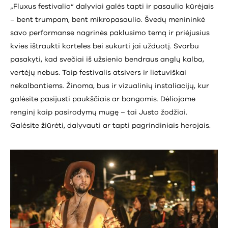
„Fluxus festivalio“ dalyviai galės tapti ir pasaulio kūrėjais
– bent trumpam, bent mikropasaulio. Švedų menininkė
savo performanse nagrinės paklusimo temą ir priėjusius
kvies ištraukti korteles bei sukurti jai užduotį. Svarbu
pasakyti, kad svečiai iš užsienio bendraus anglų kalba,
vertėjų nebus. Taip festivalis atsivers ir lietuviškai
nekalbantiems. Žinoma, bus ir vizualinių instaliacijų, kur
galėsite pasijusti paukščiais ar bangomis. Dėliojame
renginį kaip pasirodymų mugę – tai Justo žodžiai.
Galėsite žiūrėti, dalyvauti ar tapti pagrindiniais herojais.