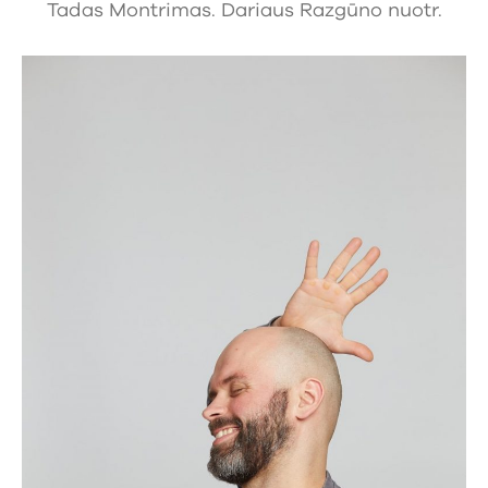
Tadas Montrimas. Dariaus Razgūno nuotr.