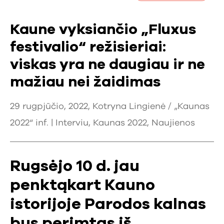
Kaune vyksiančio „Fluxus
festivalio“ režisieriai:
viskas yra ne daugiau ir ne
mažiau nei žaidimas
29 rugpjūčio, 2022, Kotryna Lingienė / „Kaunas
2022“ inf. |
Interviu
,
Kaunas 2022
,
Naujienos
Rugsėjo 10 d. jau
penktąkart Kauno
istorijoje Parodos kalnas
bus perimtas iš