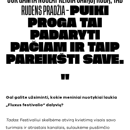
RUDENS PRADŽIA –
PUIKI
PROGA TAI
PADARYTI
PAČIAM IR
TAIP
PAREIKŠTI SAVE.
Gal galite užsiminti, kokie meniniai nuotykiai laukia
„Fluxus festivalio“ dalyvių?
Tadas
: Festivaliui skelbėme atvirą kvietimą visais savo
turimais ir atrastais kanalais, sulaukėme pusšimčio