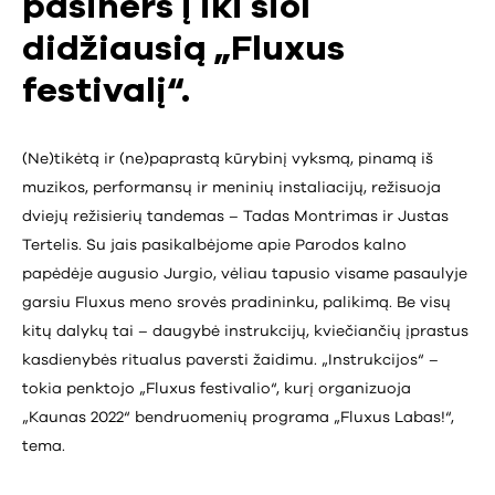
pasiners į iki šiol
didžiausią „Fluxus
festivalį“.
(Ne)tikėtą ir (ne)paprastą kūrybinį vyksmą, pinamą iš
muzikos, performansų ir meninių instaliacijų, režisuoja
dviejų režisierių tandemas – Tadas Montrimas ir Justas
Tertelis. Su jais pasikalbėjome apie Parodos kalno
papėdėje augusio Jurgio, vėliau tapusio visame pasaulyje
garsiu Fluxus meno srovės pradininku, palikimą. Be visų
kitų dalykų tai – daugybė instrukcijų, kviečiančių įprastus
kasdienybės ritualus paversti žaidimu. „Instrukcijos“ –
tokia penktojo „Fluxus festivalio“, kurį organizuoja
„Kaunas 2022“ bendruomenių programa „Fluxus Labas!“,
tema.