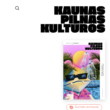
Žurnalo archyvas