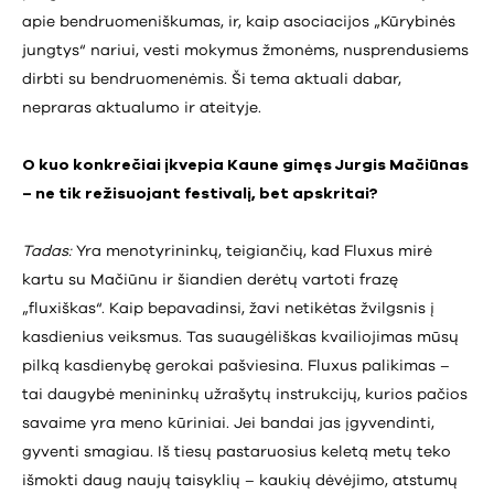
apie bendruomeniškumas, ir, kaip asociacijos „Kūrybinės
jungtys“ nariui, vesti mokymus žmonėms, nusprendusiems
dirbti su bendruomenėmis. Ši tema aktuali dabar,
nepraras aktualumo ir ateityje.
O kuo konkrečiai įkvepia Kaune gimęs Jurgis Mačiūnas
– ne tik režisuojant festivalį, bet apskritai?
Tadas:
Yra menotyrininkų, teigiančių, kad Fluxus mirė
kartu su Mačiūnu ir šiandien derėtų vartoti frazę
„fluxiškas“. Kaip bepavadinsi, žavi netikėtas žvilgsnis į
kasdienius veiksmus. Tas suaugėliškas kvailiojimas mūsų
pilką kasdienybę gerokai pašviesina. Fluxus palikimas –
tai daugybė menininkų užrašytų instrukcijų, kurios pačios
savaime yra meno kūriniai. Jei bandai jas įgyvendinti,
gyventi smagiau. Iš tiesų pastaruosius keletą metų teko
išmokti daug naujų taisyklių – kaukių dėvėjimo, atstumų