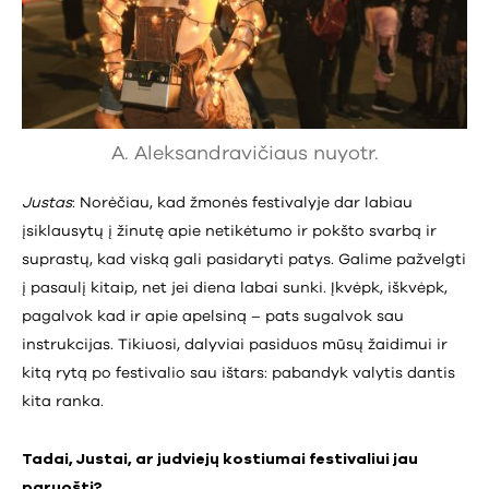
A. Aleksandravičiaus nuyotr.
Justas
: Norėčiau, kad žmonės festivalyje dar labiau
įsiklausytų į žinutę apie netikėtumo ir pokšto svarbą ir
suprastų, kad viską gali pasidaryti patys. Galime pažvelgti
į pasaulį kitaip, net jei diena labai sunki. Įkvėpk, iškvėpk,
pagalvok kad ir apie apelsiną – pats sugalvok sau
instrukcijas. Tikiuosi, dalyviai pasiduos mūsų žaidimui ir
kitą rytą po festivalio sau ištars: pabandyk valytis dantis
kita ranka.
Tadai, Justai, ar judviejų kostiumai festivaliui jau
paruošti?