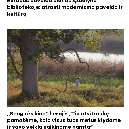
Europos paveldo dienos Ąžuolyno
bibliotekoje: atrasti modernizmo paveldą ir
kultūrą
„Sengirės kino“ herojė: „Tik atsitraukę
pamatėme, kaip visus tuos metus klydome
ir savo veikla naikinome gamtą“