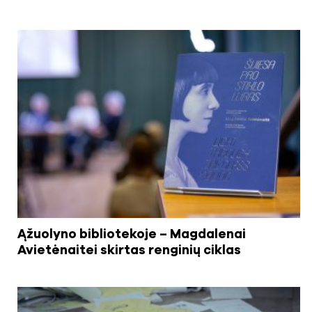
Ąžuolyno bibliotekoje – Magdalenai
Avietėnaitei skirtas renginių ciklas