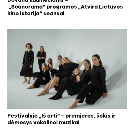
Dovana kauniečiams –
„Scanorama“ programos „Atvira Lietuvos
kino istorija“ seansai
Festivalyje „Iš arti“ – premjeros, šokis ir
dėmesys vokalinei muzikai