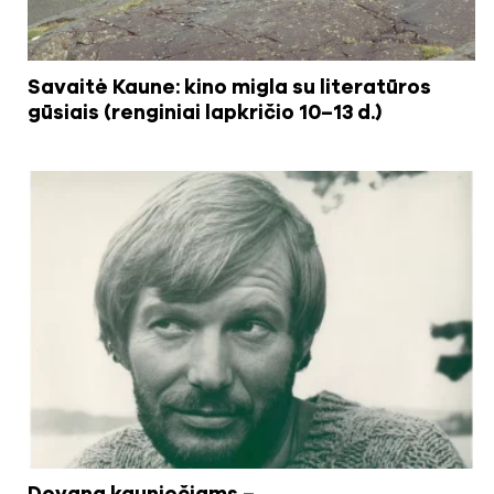
Savaitė Kaune: kino migla su literatūros
gūsiais (renginiai lapkričio 10–13 d.)