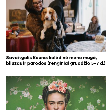
Savaitgalis Kaune: kalėdinė meno mugė,
bliuzas ir parodos (renginiai gruodžio 5–7 d.)