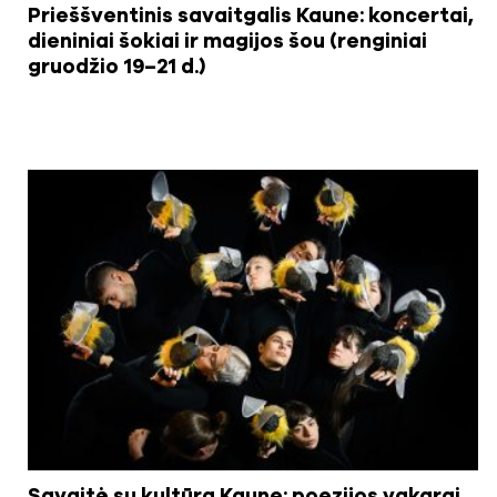
Prieššventinis savaitgalis Kaune: koncertai,
dieniniai šokiai ir magijos šou (renginiai
gruodžio 19–21 d.)
Savaitė su kultūra Kaune: poezijos vakarai,