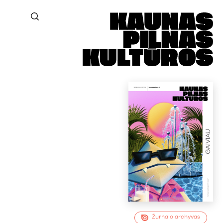
Žurnalo archyvas