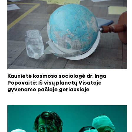
Kaunietė kosmoso sociologė dr. Inga
Popovaitė: Iš visų planetų Visatoje
gyvename pačioje geriausioje