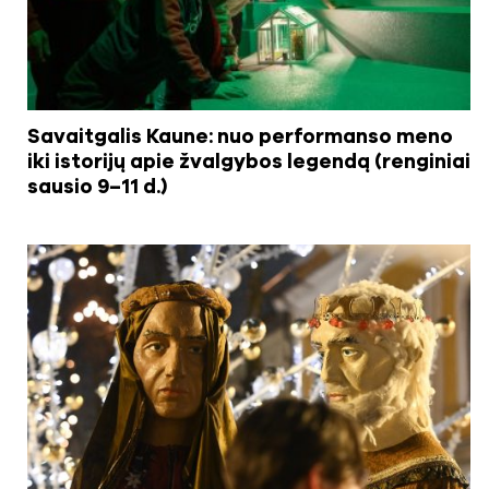
Savaitgalis Kaune: nuo performanso meno
iki istorijų apie žvalgybos legendą (renginiai
sausio 9–11 d.)