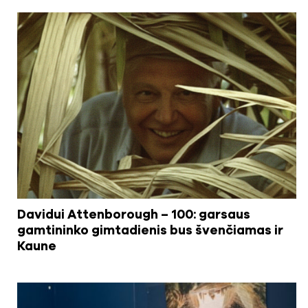
Davidui Attenborough – 100: garsaus
gamtininko gimtadienis bus švenčiamas ir
Kaune