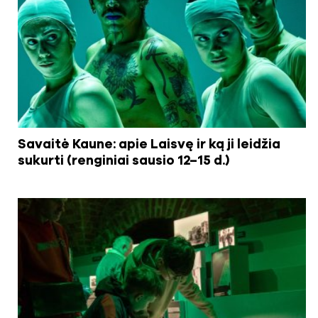
Savaitė Kaune: apie Laisvę ir ką ji leidžia
sukurti (renginiai sausio 12–15 d.)