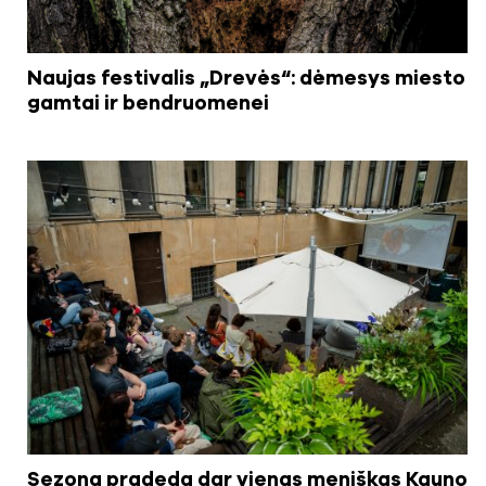
Naujas festivalis „Drevės“: dėmesys miesto
gamtai ir bendruomenei
Sezoną pradeda dar vienas meniškas Kauno