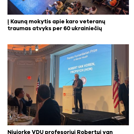
Į Kauną mokytis apie karo veteranų
traumas atvyks per 60 ukrainiečių
Niujorke VDU profesoriui Robertui van