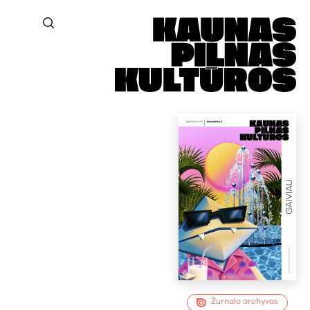
Žurnalo archyvas