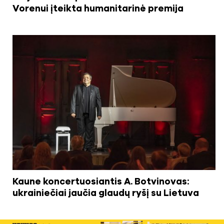
Vorenui įteikta humanitarinė premija
Kaune koncertuosiantis A. Botvinovas:
ukrainiečiai jaučia glaudų ryšį su Lietuva