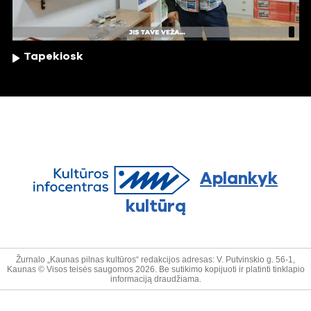
Tapekiosk
Aplankyk
kultūrą
Žurnalo „Kaunas pilnas kultūros“ redakcijos adresas: V. Putvinskio g. 56-1,
Kaunas © Visos teisės saugomos 2026. Be sutikimo kopijuoti ir platinti tinklapio
informaciją draudžiama.