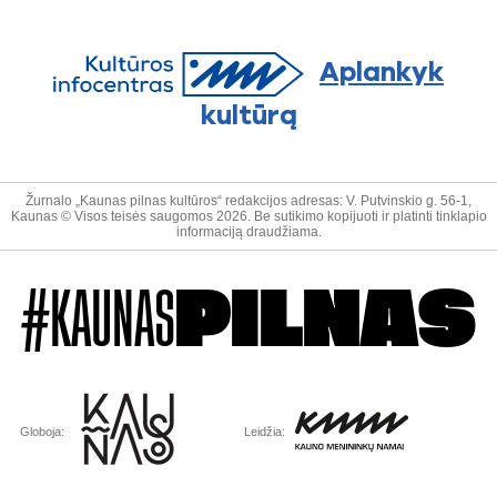
Aplankyk
kultūrą
Žurnalo „Kaunas pilnas kultūros“ redakcijos adresas: V. Putvinskio g. 56-1,
Kaunas © Visos teisės saugomos 2026. Be sutikimo kopijuoti ir platinti tinklapio
informaciją draudžiama.
#KAUNAS
PILNAS
Globoja:
Leidžia: