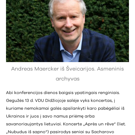
Andreas Maercker iš Šveicarijos. Asmeninis
archyvas
Abi konferencijos dienos baigsis ypatingais renginiais.
Gegužės 13 d. VDU Didžiojoje salėje vyks koncertas, į
kuriame nemokamai galės apsilankyti karo pabėgėliai iš
Ukrainos ir juos į savo namus priėmę arba
savanoriaujantys lietuviai. Koncerte „Après un rêve“ (liet.
„Nubudus iš sapno“) pasirodys seniai su Sacharovo