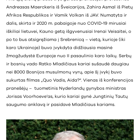
Andreasas Maerckeris iš Šveicarijos, Zahira Asmal iš Pietų
Afrikos Respublikos ir Vamik Volkan iš JAV. Numatyta ir
dalis, skirta ir 2020 m. pabaigoje nuo COVID-19 mirusiai
iškiliai lietuvei, Kauno getą išgyvenusiai Irenai Veisaitei, o
po to bus atsigręžiama į Srebrenicą – vietą, kurioje (iki
karo Ukrainoje) buvo įvykdyta didžiausia masinė
žmogžudystė Europoje nuo II pasaulinio karo laikų. Serbų
ir bosnių vado Ratko Mladičiaus kariai sušaudė daugiau
nei 8000 Bosnijos musulmonų vyrų, apie šį įvykį buvo
sukurtas filmas „Quo Vadis, Aida?“. Vienas iš konferencijos
pranešėjų – tuometinis Nyderlandų gynybos ministras
Jorisas Voorhoeve’as, kurio kariai gynė Jungtinių Tautų
saugumo anklavą ir pasidavė Mladičiaus kariams.