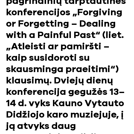
pagrindinių tarptautinės
konferencijos „Forgiving
or Forgetting – Dealing
with a Painful Past“ (liet.
„Atleisti ar pamiršti –
kaip susidoroti su
skausminga praeitimi“)
klausimų. Dviejų dienų
konferencija gegužės 13–
14 d. vyks Kauno Vytauto
Didžiojo karo muziejuje, į
ją atvyks daug