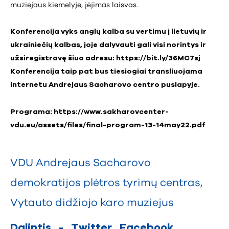
muziejaus kiemelyje, įėjimas laisvas.
Konferencija vyks anglų kalba su vertimu į lietuvių ir
ukrainiečių kalbas, joje dalyvauti gali visi norintys ir
užsiregistravę šiuo adresu:
https://bit.ly/36MC7sj
Konferencija taip pat bus tiesiogiai transliuojama
internetu Andrejaus Sacharovo centro puslapyje.
Programa:
https://www.sakharovcenter-
vdu.eu/assets/files/final-program-13-14may22.pdf
VDU Andrejaus Sacharovo
demokratijos plėtros tyrimų centras
,
Vytauto didžiojo karo muziejus
Dalintis
-
Twitter
Facebook