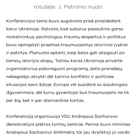
rotušėje. J. Petronio nuotr.
Konferencijos tema buvo sugalvota prieš prasidedant
karui Ukrainoje. Galvota, kad subūrus pasaulinio garso
mokslininkus, psichologus, traumų ekspertus ir politikus
buvo apmąstyti praeities traumuojantys istoriniai įvykiai
ir patirtys. Planuota aptarti, kaip šalys gali atsigauti po
tamsių istorijos etapų. Tačiau karas Ukrainoje privertė
organizatorius pakoreguoti programą, dalis pranešėjų
nebegalėjo atvykti dėl karinio konflikto ir politinės
situacijos savo šalyje. Europa vėl susidūrė su siaubingais
išgyvenimais, dėl kurių gyventojai bus traumuojami ne tik
per šią, bet ir per ateinančias kartas.
Konferenciją organizuoja VDU Andrejaus Sacharovo
demokratijos plėtros tyrimų centras. Pernai buvo minimas
Andrejaus Sacharovo šimtmetis, tai jau dvyliktoji jo vardo