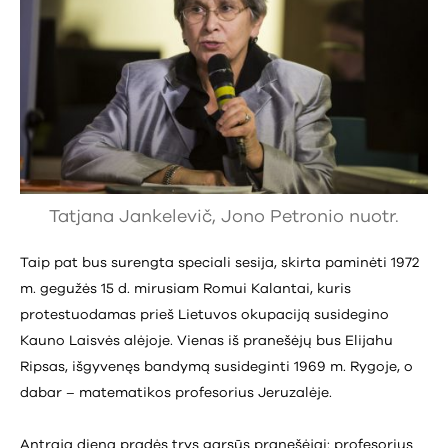
Tatjana Jankelevič, Jono Petronio nuotr.
Taip pat bus surengta speciali sesija, skirta paminėti 1972
m. gegužės 15 d. mirusiam Romui Kalantai, kuris
protestuodamas prieš Lietuvos okupaciją susidegino
Kauno Laisvės alėjoje. Vienas iš pranešėjų bus Elijahu
Ripsas, išgyvenęs bandymą susideginti 1969 m. Rygoje, o
dabar – matematikos profesorius Jeruzalėje.
Antrąją dieną pradės trys garsūs pranešėjai: profesorius