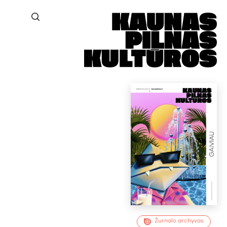
Žurnalo archyvas