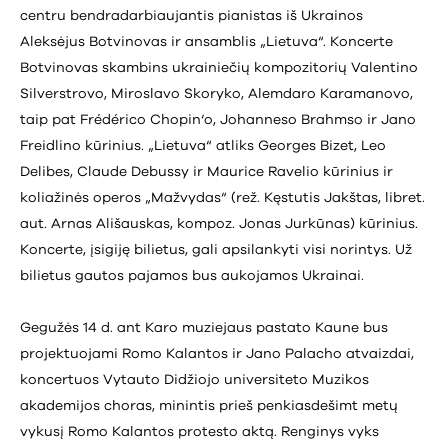
centru bendradarbiaujantis pianistas iš Ukrainos
Aleksėjus Botvinovas ir ansamblis „Lietuva“. Koncerte
Botvinovas skambins ukrainiečių kompozitorių Valentino
Silverstrovo, Miroslavo Skoryko, Alemdaro Karamanovo,
taip pat Frédérico Chopin‘o, Johanneso Brahmso ir Jano
Freidlino kūrinius. „Lietuva“ atliks Georges Bizet, Leo
Delibes, Claude Debussy ir Maurice Ravelio kūrinius ir
koliažinės operos „Mažvydas“ (rež. Kęstutis Jakštas, libret.
aut. Arnas Ališauskas, kompoz. Jonas Jurkūnas) kūrinius.
Koncerte, įsigiję bilietus, gali apsilankyti visi norintys. Už
bilietus gautos pajamos bus aukojamos Ukrainai.
Gegužės 14 d. ant Karo muziejaus pastato Kaune bus
projektuojami Romo Kalantos ir Jano Palacho atvaizdai,
koncertuos Vytauto Didžiojo universiteto Muzikos
akademijos choras, minintis prieš penkiasdešimt metų
vykusį Romo Kalantos protesto aktą. Renginys vyks