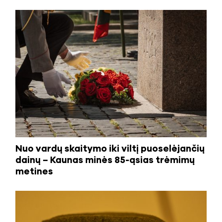
Nuo vardų skaitymo iki viltį puoselėjančių
dainų – Kaunas minės 85-ąsias trėmimų
metines