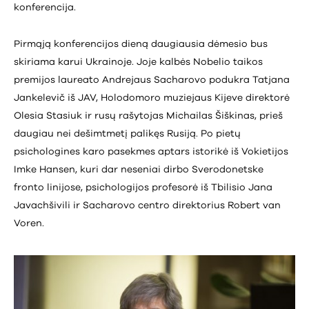
konferencija.
Pirmąją konferencijos dieną daugiausia dėmesio bus
skiriama karui Ukrainoje. Joje kalbės Nobelio taikos
premijos laureato Andrejaus Sacharovo podukra Tatjana
Jankelevič iš JAV, Holodomoro muziejaus Kijeve direktorė
Olesia Stasiuk ir rusų rašytojas Michailas Šiškinas, prieš
daugiau nei dešimtmetį palikęs Rusiją. Po pietų
psichologines karo pasekmes aptars istorikė iš Vokietijos
Imke Hansen, kuri dar neseniai dirbo Sverodonetske
fronto linijose, psichologijos profesorė iš Tbilisio Jana
Javachšivili ir Sacharovo centro direktorius Robert van
Voren.