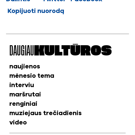
Kopijuoti nuorodą
DAUGIAU
KULTŪROS
naujienos
mėnesio tema
interviu
maršrutai
renginiai
muziejaus trečiadienis
video