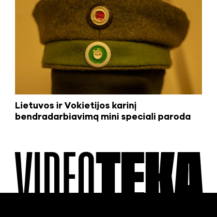
Lietuvos ir Vokietijos karinį
bendradarbiavimą mini speciali paroda
VIDEO
TEKA