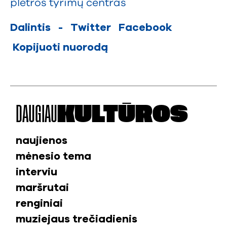
plėtros tyrimų centras
Dalintis
-
Twitter
Facebook
Kopijuoti nuorodą
DAUGIAU
KULTŪROS
naujienos
mėnesio tema
interviu
maršrutai
renginiai
muziejaus trečiadienis