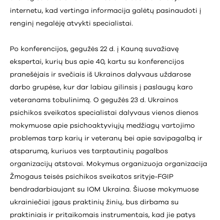
internetu, kad vertinga informacija galėtų pasinaudoti į
renginį negalėję atvykti specialistai.
Po konferencijos, gegužės 22 d. į Kauną suvažiavę
ekspertai, kurių bus apie 40, kartu su konferencijos
pranešėjais ir svečiais iš Ukrainos dalyvaus uždarose
darbo grupėse, kur dar labiau gilinsis į paslaugų karo
veteranams tobulinimą. O gegužės 23 d. Ukrainos
psichikos sveikatos specialistai dalyvaus vienos dienos
mokymuose apie psichoaktyviųjų medžiagų vartojimo
problemas tarp karių ir veteranų bei apie savipagalbą ir
atsparumą, kuriuos ves tarptautinių pagalbos
organizacijų atstovai. Mokymus organizuoja organizacija
Žmogaus teisės psichikos sveikatos srityje-FGIP
bendradarbiaujant su IOM Ukraina. Šiuose mokymuose
ukrainiečiai įgaus praktinių žinių, bus dirbama su
praktiniais ir pritaikomais instrumentais, kad jie patys