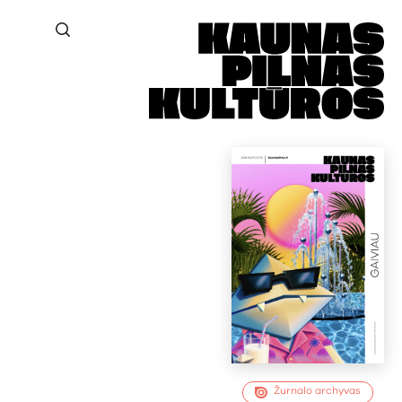
Žurnalo archyvas