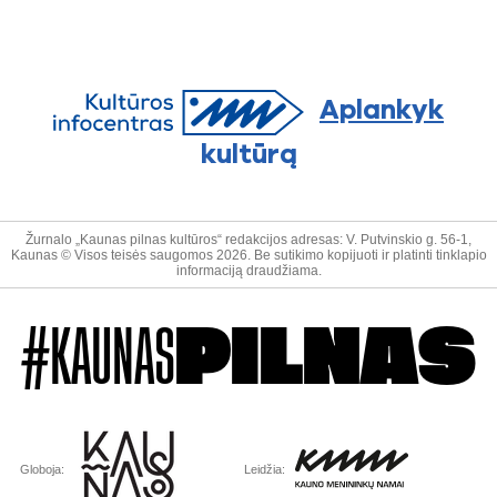
Aplankyk
kultūrą
Žurnalo „Kaunas pilnas kultūros“ redakcijos adresas: V. Putvinskio g. 56-1,
Kaunas © Visos teisės saugomos 2026. Be sutikimo kopijuoti ir platinti tinklapio
informaciją draudžiama.
#KAUNAS
PILNAS
Globoja:
Leidžia: