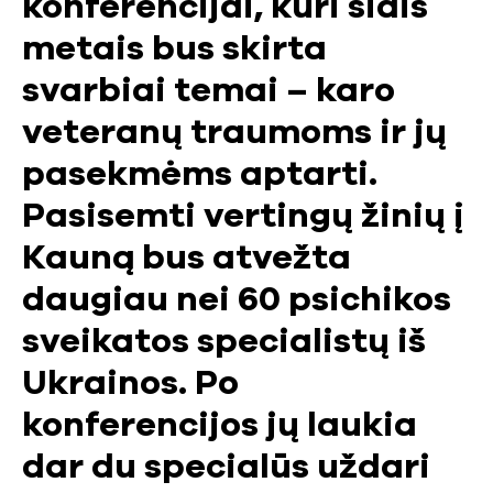
konferencijai, kuri šiais
metais bus skirta
svarbiai temai – karo
veteranų traumoms ir jų
pasekmėms aptarti.
Pasisemti vertingų žinių į
Kauną bus atvežta
daugiau nei 60 psichikos
sveikatos specialistų iš
Ukrainos. Po
konferencijos jų laukia
dar du specialūs uždari