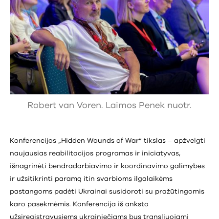
Robert van Voren. Laimos Penek nuotr.
Konferencijos „Hidden Wounds of War“ tikslas – apžvelgti
naujausias reabilitacijos programas ir iniciatyvas,
išnagrinėti bendradarbiavimo ir koordinavimo galimybes
ir užsitikrinti paramą itin svarbioms ilgalaikėms
pastangoms padėti Ukrainai susidoroti su pražūtingomis
karo pasekmėmis. Konferencija iš anksto
užsiregistravusiems ukrainiečiams bus transliuojami