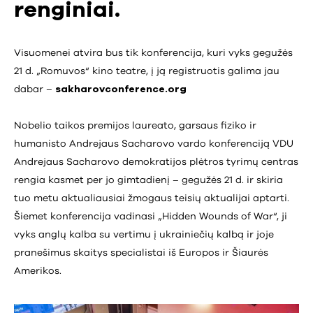
renginiai.
Visuomenei atvira bus tik konferencija, kuri vyks gegužės
21 d. „Romuvos“ kino teatre, į ją registruotis galima jau
dabar –
sakharovconference.org
Nobelio taikos premijos laureato, garsaus fiziko ir
humanisto Andrejaus Sacharovo vardo konferenciją VDU
Andrejaus Sacharovo demokratijos plėtros tyrimų centras
rengia kasmet per jo gimtadienį – gegužės 21 d. ir skiria
tuo metu aktualiausiai žmogaus teisių aktualijai aptarti.
Šiemet konferencija vadinasi „Hidden Wounds of War“, ji
vyks anglų kalba su vertimu į ukrainiečių kalbą ir joje
pranešimus skaitys specialistai iš Europos ir Šiaurės
Amerikos.