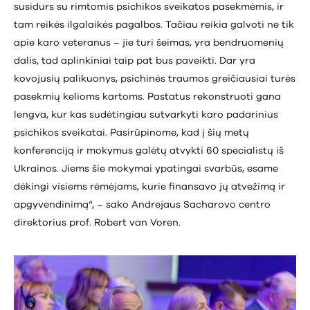
susidurs su rimtomis psichikos sveikatos pasekmėmis, ir
tam reikės ilgalaikės pagalbos. Tačiau reikia galvoti ne tik
apie karo veteranus – jie turi šeimas, yra bendruomenių
dalis, tad aplinkiniai taip pat bus paveikti. Dar yra
kovojusių palikuonys, psichinės traumos greičiausiai turės
pasekmių kelioms kartoms. Pastatus rekonstruoti gana
lengva, kur kas sudėtingiau sutvarkyti karo padarinius
psichikos sveikatai. Pasirūpinome, kad į šių metų
konferenciją ir mokymus galėtų atvykti 60 specialistų iš
Ukrainos. Jiems šie mokymai ypatingai svarbūs, esame
dėkingi visiems rėmėjams, kurie finansavo jų atvežimą ir
apgyvendinimą“, – sako Andrejaus Sacharovo centro
direktorius prof. Robert van Voren.