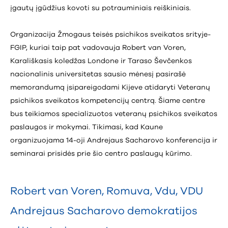
įgautų įgūdžius kovoti su potrauminiais reiškiniais.
Organizacija Žmogaus teisės psichikos sveikatos srityje-
FGIP, kuriai taip pat vadovauja Robert van Voren,
Karališkasis koledžas Londone ir Taraso Ševčenkos
nacionalinis universitetas sausio mėnesį pasirašė
memorandumą įsipareigodami Kijeve atidaryti Veteranų
psichikos sveikatos kompetencijų centrą. Šiame centre
bus teikiamos specializuotos veteranų psichikos sveikatos
paslaugos ir mokymai. Tikimasi, kad Kaune
organizuojama 14-oji Andrejaus Sacharovo konferencija ir
seminarai prisidės prie šio centro paslaugų kūrimo.
Robert van Voren
,
Romuva
,
Vdu
,
VDU
Andrejaus Sacharovo demokratijos