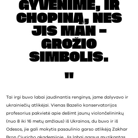
GYVENIME, IR
CHOPINĄ, NES
JIS MAN –
GROŽIO
SIMBOLIS.
Tai irgi buvo labai jaudinantis renginys, jame dalyvavo ir
ukrainiečių atlikėjai. Vienas Bazelio konservatorijos
profesorius pakvietė apie dešimt jaunų violončelininkų
(nuo 8 iki 16 metų amžiaus) iš Ukrainos, du buvo ir iš
Odesos, jie gali mokytis pasaulinio garso atlikėją Zakhar
Bron Ciuricho akademijoje. Jis labai garsus muzikantas,