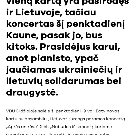
vieną kartą yra pasirodęs
ir Lietuvoje, tačiau
koncertas šį penktadienį
Kaune, pasak jo, bus
kitoks. Prasidėjus karui,
anot pianisto, ypač
jaučiamas ukrainiečių ir
lietuvių solidarumas bei
draugystė.
VDU Didžiojoje salėje šį penktadienį 19 val. Botvinovas
kartu su ansambliu „Lietuva“ surengs paramos koncertą
„Après un rêve“ (liet. „Nubudus iš sapno“), kuriame
nemokamai gali apsilankyti Lietuvoje gyvenantys