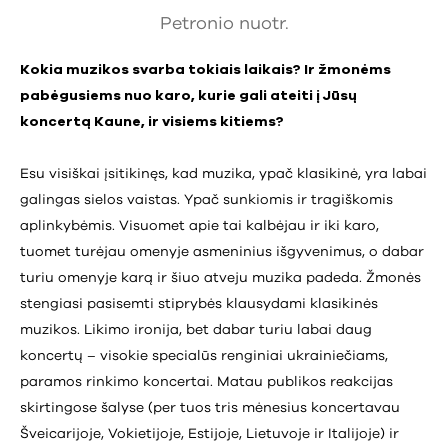
Petronio nuotr.
Kokia muzikos svarba tokiais laikais? Ir žmonėms
pabėgusiems nuo karo, kurie gali ateiti į Jūsų
koncertą Kaune, ir visiems kitiems?
Esu visiškai įsitikinęs, kad muzika, ypač klasikinė, yra labai
galingas sielos vaistas. Ypač sunkiomis ir tragiškomis
aplinkybėmis. Visuomet apie tai kalbėjau ir iki karo,
tuomet turėjau omenyje asmeninius išgyvenimus, o dabar
turiu omenyje karą ir šiuo atveju muzika padeda. Žmonės
stengiasi pasisemti stiprybės klausydami klasikinės
muzikos. Likimo ironija, bet dabar turiu labai daug
koncertų – visokie specialūs renginiai ukrainiečiams,
paramos rinkimo koncertai. Matau publikos reakcijas
skirtingose šalyse (per tuos tris mėnesius koncertavau
Šveicarijoje, Vokietijoje, Estijoje, Lietuvoje ir Italijoje) ir