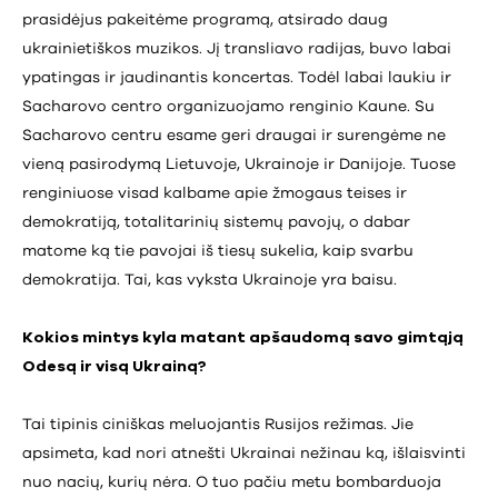
prasidėjus pakeitėme programą, atsirado daug
ukrainietiškos muzikos. Jį transliavo radijas, buvo labai
ypatingas ir jaudinantis koncertas. Todėl labai laukiu ir
Sacharovo centro organizuojamo renginio Kaune. Su
Sacharovo centru esame geri draugai ir surengėme ne
vieną pasirodymą Lietuvoje, Ukrainoje ir Danijoje. Tuose
renginiuose visad kalbame apie žmogaus teises ir
demokratiją, totalitarinių sistemų pavojų, o dabar
matome ką tie pavojai iš tiesų sukelia, kaip svarbu
demokratija. Tai, kas vyksta Ukrainoje yra baisu.
Kokios mintys kyla matant apšaudomą savo gimtąją
Odesą ir visą Ukrainą?
Tai tipinis ciniškas meluojantis Rusijos režimas. Jie
apsimeta, kad nori atnešti Ukrainai nežinau ką, išlaisvinti
nuo nacių, kurių nėra. O tuo pačiu metu bombarduoja