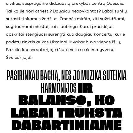
civilius, susprogdino didžiausią prekybos centrą Odesoje.
Tai ką jie nori atnešti? Daugiau neapykantos? Labai sunku
surasti tinkamus žodžius. Žmonės miršta, kiti sužeidžiami,
sugriaunami miestai, tai siaubinga. Karui prasidėjus
apskritai stengiuosi surengti kuo daugiau koncertų, kurie
padėtų rinktis aukas Ukrainai ir vakar buvo vienas iš jų,
Bazelio konservatorijoje (šiuo metu su šeima gyvenu
Šveicarijoje).
PASIRINKAU BACHĄ,
NES JO MUZIKA
SUTEIKIA
HARMONIJOS
IR
BALANSO, KO
LABAI
TRŪKSTA
DABARTINIAME