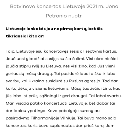
Botvinovo koncertas Lietuvoje 2021 m. Jono
Petronio nuotr.
Lietuvoje lankotės jau ne pirmą kartą, bet šis
tikriausiai kitoks?
Taip, Lietuvoje esu koncertavęs šešis ar septynis kartus.
Jaučiuosi glaudžiai susijęs su šia šalimi. Visi ukrainiečiai
jaučia stiprų ryšį su Lietuva, nes visi žino, kad Jūs vieni
geriausių mūsų draugų. Tai pasidarė labai aišku ir labai
svarbu, kai Ukraina susidūrė su Rusijos agresija. Tad dar
kartą dėkoju visiems lietuviams. Mūsų tautiečiai žino, kad
jūs labai stiprūs, sąžiningi ir geri draugai. Tai labai svarbu.
Man visada patiko koncertuoti Lietuvoje, bet dabar tai
dar labiau ypatinga. Kovo pabaigoje surengiau
pasirodymą Filharmonijoje Vilniuje. Tai buvo mano solo
koncertas, kuris buvo suplanuotas dar prieš karą. Jam