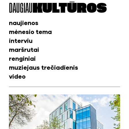
DAUGIAU
KULTŪROS
naujienos
mėnesio tema
interviu
maršrutai
renginiai
muziejaus trečiadienis
video