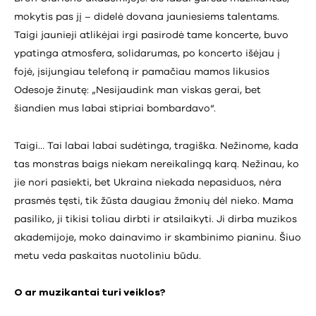
mokytis pas jį – didelė dovana jauniesiems talentams.
Taigi jaunieji atlikėjai irgi pasirodė tame koncerte, buvo
ypatinga atmosfera, solidarumas, po koncerto išėjau į
fojė, įsijungiau telefoną ir pamačiau mamos likusios
Odesoje žinutę: „Nesijaudink man viskas gerai, bet
šiandien mus labai stipriai bombardavo“.
Taigi… Tai labai labai sudėtinga, tragiška. Nežinome, kada
tas monstras baigs niekam nereikalingą karą. Nežinau, ko
jie nori pasiekti, bet Ukraina niekada nepasiduos, nėra
prasmės tęsti, tik žūsta daugiau žmonių dėl nieko. Mama
pasiliko, ji tikisi toliau dirbti ir atsilaikyti. Ji dirba muzikos
akademijoje, moko dainavimo ir skambinimo pianinu. Šiuo
metu veda paskaitas nuotoliniu būdu.
O ar muzikantai turi veiklos?