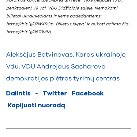
Paramos koncertas „Après un rêve“ vyks gegužės 13 d.,
penktadienį, 19 val. VDU Didžiojoje salėje. Nemokami
bilietai ukrainiečiams ir jiems padedantiems:
https://bit.ly/37WXRCp
Bilietus įsigyti ir aukoti galima čia:
https://bit.ly/3873MVj
Aleksėjus Botvinovas
,
Karas ukrainoje
,
Vdu
,
VDU Andrejaus Sacharovo
demokratijos plėtros tyrimų centras
Dalintis
-
Twitter
Facebook
Kopijuoti nuorodą