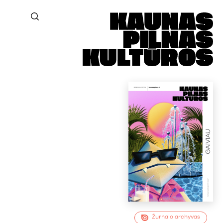
Žurnalo archyvas