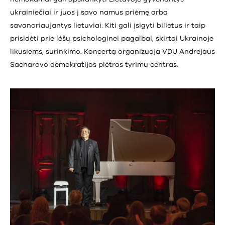
ukrainiečiai ir juos į savo namus priėmę arba
savanoriaujantys lietuviai. Kiti gali įsigyti bilietus ir taip
prisidėti prie lėšų psichologinei pagalbai, skirtai Ukrainoje
likusiems, surinkimo. Koncertą organizuoja VDU Andrejaus
Sacharovo demokratijos plėtros tyrimų centras.