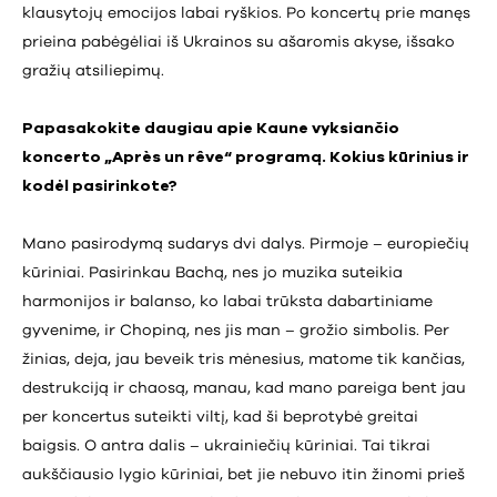
klausytojų emocijos labai ryškios. Po koncertų prie manęs
prieina pabėgėliai iš Ukrainos su ašaromis akyse, išsako
gražių atsiliepimų.
Papasakokite daugiau apie Kaune vyksiančio
koncerto „Après un rêve“ programą. Kokius kūrinius ir
kodėl pasirinkote?
Mano pasirodymą sudarys dvi dalys. Pirmoje – europiečių
kūriniai. Pasirinkau Bachą, nes jo muzika suteikia
harmonijos ir balanso, ko labai trūksta dabartiniame
gyvenime, ir Chopiną, nes jis man – grožio simbolis. Per
žinias, deja, jau beveik tris mėnesius, matome tik kančias,
destrukciją ir chaosą, manau, kad mano pareiga bent jau
per koncertus suteikti viltį, kad ši beprotybė greitai
baigsis. O antra dalis – ukrainiečių kūriniai. Tai tikrai
aukščiausio lygio kūriniai, bet jie nebuvo itin žinomi prieš