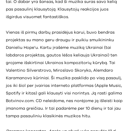
tai. O dabar yra šansas, kad ši muzika suras savo kelią
pas pasaulinį klausytoją. Klausytojų reakcijos juos
išgirdus visuomet fantastiškos.
Vienas iš pirmų darbų prasidėjus karui, buvo bendras
projektas su mano geru draugu ir puikiu smuikininku
Danieliu Hope‘u. Kartu įrašėme muziką Ukrainai (tai
labdaros projektas, gautos lėšos keliauja Ukrainai) ten
grojame išskirtinai Ukrainos kompozitorių kūrybą. Tai
Valentino Silverstrovo, Miroslavo Skoryko, Alemdaro
Karamanovo kūriniai. Ši muzika pasklido po visą pasaulį,
jos iki šiol per įvairias interneto platformas (Apple Music,
Spotify ir kitas) gali klausyti visi norintys. Ją rasti galima
Botvinov.com. CD neleidome, nes norėjome ją išleisti kaip
įmanoma greičiau. Ir tai padarėme per 10 dienų ir tai jau
tampa pasauliniu klasikinės muzikos hitu.