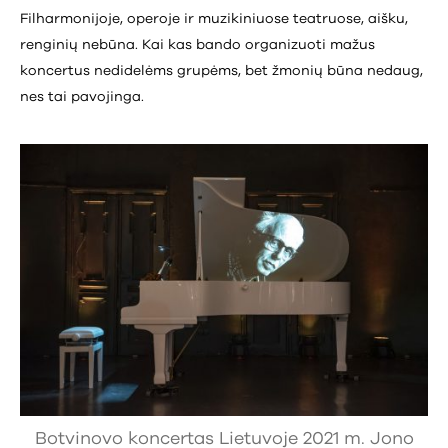
Filharmonijoje, operoje ir muzikiniuose teatruose, aišku,
renginių nebūna. Kai kas bando organizuoti mažus
koncertus nedidelėms grupėms, bet žmonių būna nedaug,
nes tai pavojinga.
Botvinovo koncertas Lietuvoje 2021 m. Jono