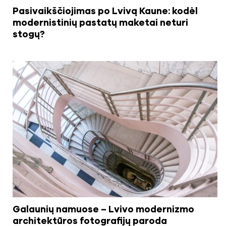
Pasivaikščiojimas po Lvivą Kaune: kodėl
modernistinių pastatų maketai neturi
stogų?
Galaunių namuose – Lvivo modernizmo
architektūros fotografijų paroda