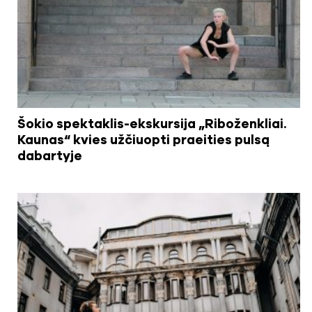
Šokio spektaklis-ekskursija „Riboženkliai.
Kaunas“ kvies užčiuopti praeities pulsą
dabartyje