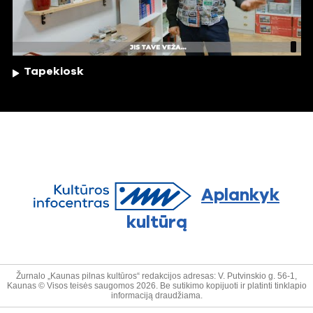
Tapekiosk
Aplankyk
kultūrą
Žurnalo „Kaunas pilnas kultūros“ redakcijos adresas: V. Putvinskio g. 56-1,
Kaunas © Visos teisės saugomos 2026. Be sutikimo kopijuoti ir platinti tinklapio
informaciją draudžiama.