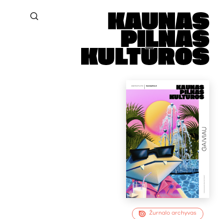
Žurnalo archyvas