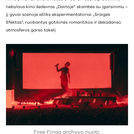
nebylaus kino šedevras „Dainoje“ skambės su įgarsinimu –
jį gyvai scenoje atliks eksperimentatoriai „Sraigės
Efektas“, ruošiantys gotikinės romantikos ir dekadanso
atmosferos garso takelį.
Free Finga archyvo nuotr.