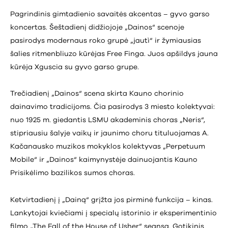
Pagrindinis gimtadienio savaitės akcentas – gyvo garso
koncertas. Šeštadienį didžiojoje „Dainos“ scenoje
pasirodys modernaus roko grupė „jautì“ ir žymiausias
šalies ritmenbliuzo kūrėjas Free Finga. Juos apšildys jauna
kūrėja Xguscia su gyvo garso grupe.
Trečiadienį „Dainos“ scena skirta Kauno chorinio
dainavimo tradicijoms. Čia pasirodys 3 miesto kolektyvai:
nuo 1925 m. giedantis LSMU akademinis choras „Neris“,
stipriausiu šalyje vaikų ir jaunimo choru tituluojamas A.
Kačanausko muzikos mokyklos kolektyvas „Perpetuum
Mobile“ ir „Dainos“ kaimynystėje dainuojantis Kauno
Prisikėlimo bazilikos sumos choras.
Ketvirtadienį į „Dainą“ grįžta jos pirminė funkcija – kinas.
Lankytojai kviečiami į specialų istorinio ir eksperimentinio
filmo „The Fall of the House of Usher“ seansą. Gotikinis