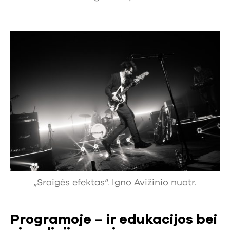
„Sraigės efektas“. Igno Avižinio nuotr.
Programoje – ir edukacijos bei