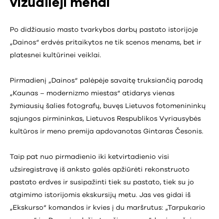
vizualieji menai
Po didžiausio masto tvarkybos darbų pastato istorijoje
„Dainos“ erdvės pritaikytos ne tik scenos menams, bet ir
platesnei kultūrinei veiklai.
Pirmadienį „Dainos“ palėpėje savaitę truksiančią parodą
„Kaunas – modernizmo miestas“ atidarys vienas
žymiausių šalies fotografų, buvęs Lietuvos fotomenininkų
sąjungos pirmininkas, Lietuvos Respublikos Vyriausybės
kultūros ir meno premija apdovanotas Gintaras Česonis.
Taip pat nuo pirmadienio iki ketvirtadienio visi
užsiregistravę iš anksto galės apžiūrėti rekonstruoto
pastato erdves ir susipažinti tiek su pastato, tiek su jo
atgimimo istorijomis ekskursijų metu. Jas ves gidai iš
„Ekskurso“ komandos ir kvies į du maršrutus: „Tarpukario