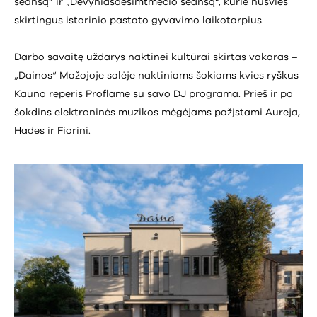
seansą“ ir „Devyniasdešimtmečio seansą“, kurie nušvies
skirtingus istorinio pastato gyvavimo laikotarpius.
Darbo savaitę uždarys naktinei kultūrai skirtas vakaras –
„Dainos“ Mažojoje salėje naktiniams šokiams kvies ryškus
Kauno reperis Proflame su savo DJ programa. Prieš ir po
šokdins elektroninės muzikos mėgėjams pažįstami Aureja,
Hades ir Fiorini.