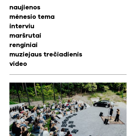
naujienos
mėnesio tema
interviu
maršrutai
renginiai
muziejaus trečiadienis
video