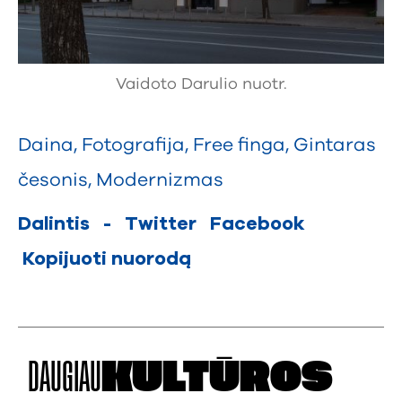
Vaidoto Darulio nuotr.
Daina
,
Fotografija
,
Free finga
,
Gintaras
česonis
,
Modernizmas
Dalintis
-
Twitter
Facebook
Kopijuoti nuorodą
DAUGIAU
KULTŪROS