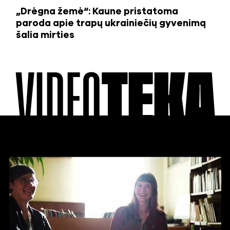
„Drėgna žemė“: Kaune pristatoma
paroda apie trapų ukrainiečių gyvenimą
šalia mirties
VIDEO
TEKA