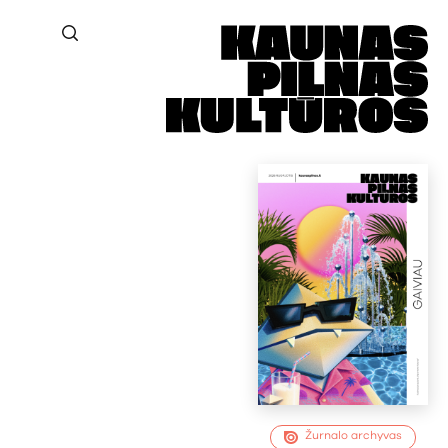
Žurnalo archyvas