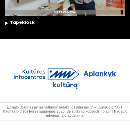
Tapekiosk
Aplankyk
kultūrą
Žurnalo „Kaunas pilnas kultūros“ redakcijos adresas: V. Putvinskio g. 56-1,
Kaunas © Visos teisės saugomos 2026. Be sutikimo kopijuoti ir platinti tinklapio
informaciją draudžiama.