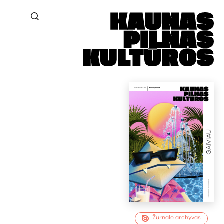
Žurnalo archyvas