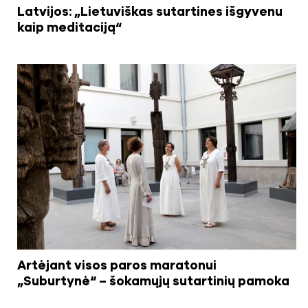
Latvijos: „Lietuviškas sutartines išgyvenu
kaip meditaciją“
Artėjant visos paros maratonui
„Suburtynė“ – šokamųjų sutartinių pamoka