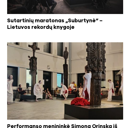
Sutartinių maratonas „Suburtynė“ –
Lietuvos rekordų knygoje
Performanso menininkė Simona Orinska iš