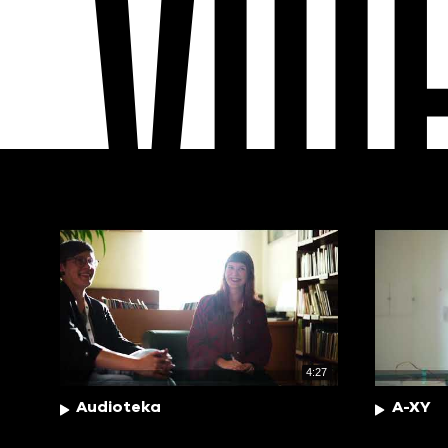
VID
4:27
Audioteka
A-XY