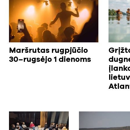
Maršrutas rugpjūčio
Grįžt
30–rugsėjo 1 dienoms
dugne
įlank
lietu
Atlan