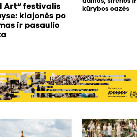
dainos, sirenos ir
 Art“ festivalis
kūrybos oazės
nyse: klajonės po
as ir pasaulio
ka