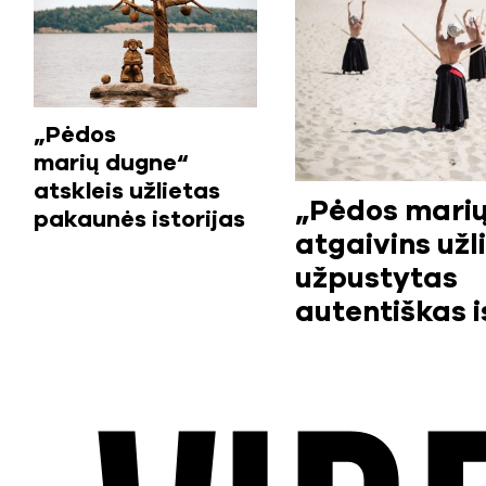
„Pėdos
marių dugne“
atskleis užlietas
„Pėdos mari
pakaunės istorijas
atgaivins užli
užpustytas
autentiškas i