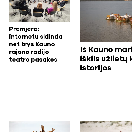
Premjera:
internetu sklinda
net trys Kauno
Iš Kauno mar
rajono radijo
iškils užlietų
teatro pasakos
istorijos