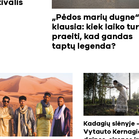
ivalis
„Pėdos marių dugne“
klausia: kiek laiko tur
praeiti, kad gandas
taptų legenda?
Kadagių slėnyje 
Vytauto Kernagi