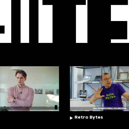
EO
T
Retro Bytes