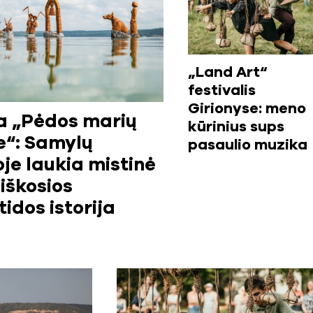
„Land Art“
festivalis
Girionyse: meno
a „Pėdos marių
kūrinius sups
“: Samylų
pasaulio muzika
oje laukia mistinė
viškosios
tidos istorija