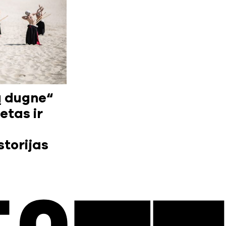
ų dugne“
etas ir
storijas