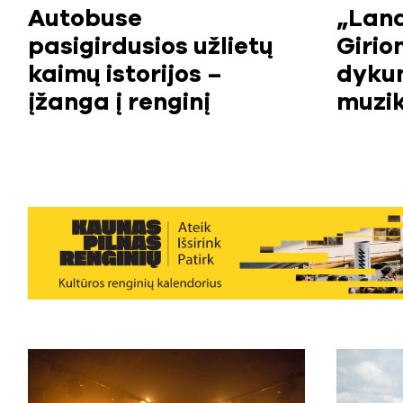
Autobuse
„Land
pasigirdusios užlietų
Girio
kaimų istorijos –
dykum
įžanga į renginį
muzi