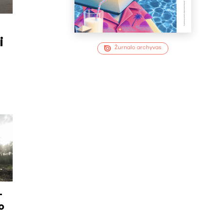
i
Žurnalo archyvas
–
o