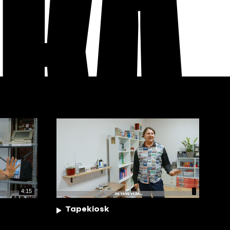
EKA
4:15
Tapekiosk