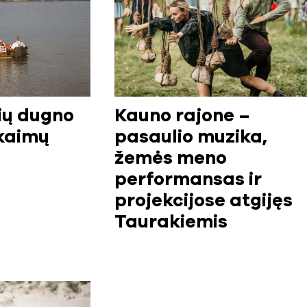
ių dugno
Kauno rajone –
 kaimų
pasaulio muzika,
žemės meno
performansas ir
projekcijose atgijęs
Taurakiemis