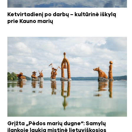
Ketvirtadienį po darbų – kultūrinė iškylą
prie Kauno marių
Grįžta „Pėdos marių dugne“: Samylų
įlankoje laukia mistinė lietuviškosios