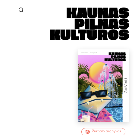
Žurnalo archyvas