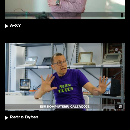
A-XY
4:15
Retro Bytes