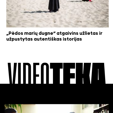
„Pėdos marių dugne“ atgaivins užlietas ir
užpustytas autentiškas istorijas
VIDEO
TEKA