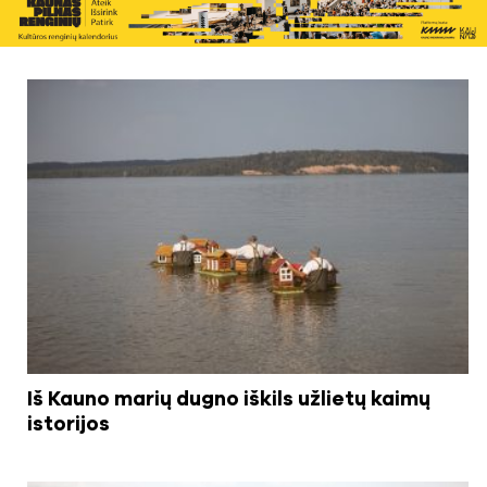
Iš Kauno marių dugno iškils užlietų kaimų
istorijos