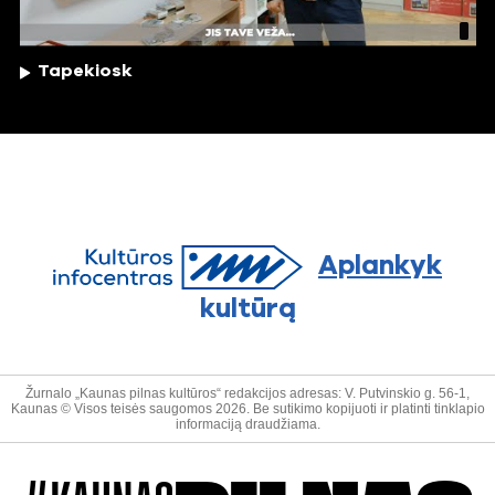
Tapekiosk
Aplankyk
kultūrą
Žurnalo „Kaunas pilnas kultūros“ redakcijos adresas: V. Putvinskio g. 56-1,
Kaunas © Visos teisės saugomos 2026. Be sutikimo kopijuoti ir platinti tinklapio
informaciją draudžiama.