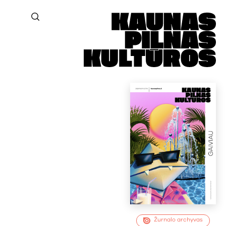
Žurnalo archyvas