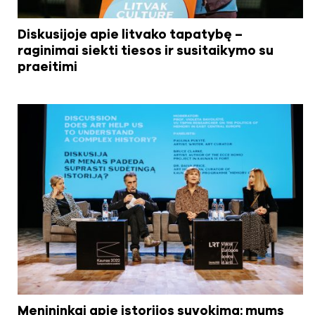
Diskusijoje apie litvako tapatybę –
raginimai siekti tiesos ir susitaikymo su
praeitimi
Menininkai apie istorijos suvokimą: mums