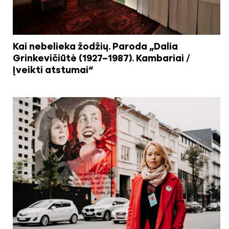
Kai nebelieka žodžių. Paroda „Dalia
Grinkevičiūtė (1927–1987). Kambariai /
Įveikti atstumai“