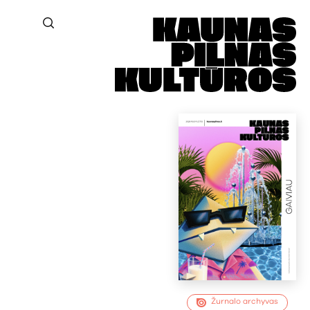
Žurnalo archyvas