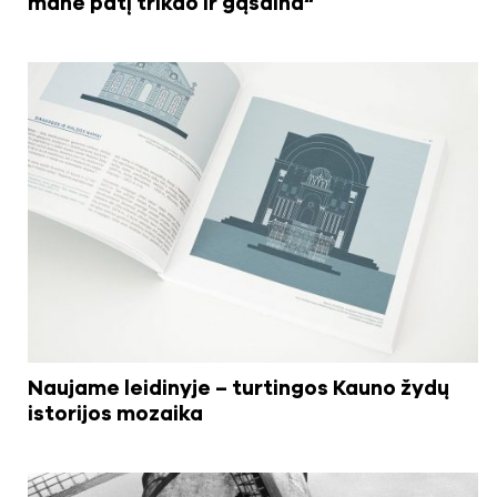
mane patį trikdo ir gąsdina“
Naujame leidinyje – turtingos Kauno žydų
istorijos mozaika