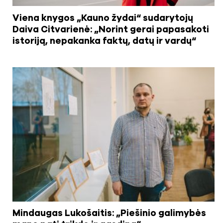
Viena knygos „Kauno žydai“ sudarytojų
Daiva Citvarienė: „Norint gerai papasakoti
istoriją, nepakanka faktų, datų ir vardų“
Mindaugas Lukošaitis: „Piešinio galimybės