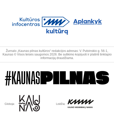
Aplankyk
kultūrą
Žurnalo „Kaunas pilnas kultūros“ redakcijos adresas: V. Putvinskio g. 56-1,
Kaunas © Visos teisės saugomos 2026. Be sutikimo kopijuoti ir platinti tinklapio
informaciją draudžiama.
#KAUNAS
PILNAS
Globoja:
Leidžia: