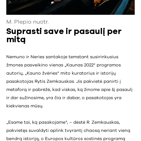
M. Plepio nuotr.
Suprasti save ir pasaulį per
mitą
Nemuno ir Neries santakoje temstant susirinkusius
žmones pasveikino vienas „Kaunas 2022“ programos
autorių, „Kauno žvėries“ mito kuratorius ir istorijų
pasakotojas Rytis Zemkauskas. Jis pakvietė panirti į
metaforą ir pabrėžė, kad viskas, ką žinome apie šį pasaulį
ir dar sužinosime, yra čia ir dabar, o pasakotojas yra
kiekvienas mūsų.
„Esame tai, ką pasakojame“, – dėstė R. Zemkauskas,
pakvietęs suvaldyti aplink tvyrantį chaosą neriant vieną
bendrą istoriją, o Europos kultūros sostinės programą