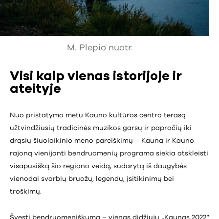
M. Plepio nuotr.
Visi kaip vienas istorijoje ir
ateityje
Nuo pristatymo metu Kauno kultūros centro terasą
užtvindžiusių tradicinės muzikos garsų ir papročių iki
drąsių šiuolaikinio meno pareiškimų – Kauną ir Kauno
rajoną vienijanti bendruomenių programa siekia atskleisti
visapusišką šio regiono veidą, sudarytą iš daugybės
vienodai svarbių bruožų, legendų, įsitikinimų bei
troškimų.
Švęsti bendruomeniškumą – vienas didžiųjų „Kaunas 2022“