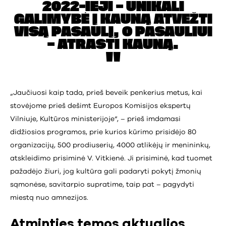
2022-IEJI – UNIKALI
GALIMYBĖ Į KAUNĄ ATVEŽTI
VISĄ PASAULĮ, O PASAULIUI
– ATRASTI KAUNĄ.
„Jaučiuosi kaip tada, prieš beveik penkerius metus, kai
stovėjome prieš dešimt Europos Komisijos ekspertų
Vilniuje, Kultūros ministerijoje“, – prieš imdamasi
didžiosios programos, prie kurios kūrimo prisidėjo 80
organizacijų, 500 prodiuserių, 4000 atlikėjų ir menininkų,
atskleidimo prisiminė V. Vitkienė. Ji prisiminė, kad tuomet
pažadėjo žiuri, jog kultūra gali padaryti pokytį žmonių
sąmonėse, savitarpio supratime, taip pat – pagydyti
miestą nuo amnezijos.
Atminties temos aktualios