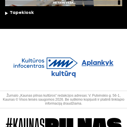
Tapekiosk
Aplankyk
kultūrą
Žurnalo „Kaunas pilnas kultūros“ redakcijos adresas: V. Putvinskio g. 56-1,
Kaunas © Visos teisės saugomos 2026. Be sutikimo kopijuoti ir platinti tinklapio
informaciją draudžiama.
#KAUNAS
PILNAS