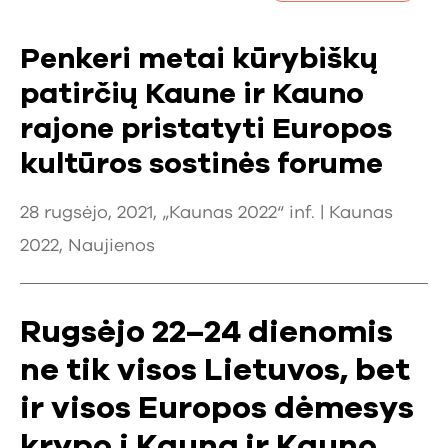
Penkeri metai kūrybiškų
patirčių Kaune ir Kauno
rajone pristatyti Europos
kultūros sostinės forume
28 rugsėjo, 2021, „Kaunas 2022“ inf. |
Kaunas
2022
,
Naujienos
Rugsėjo 22–24 dienomis
ne tik visos Lietuvos, bet
ir visos Europos dėmesys
krypo į Kauną ir Kauno