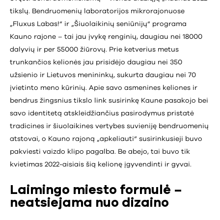
tikslų. Bendruomenių laboratorijos mikrorajonuose
„Fluxus Labas!“ ir „Šiuolaikinių seniūnijų“ programa
Kauno rajone – tai jau įvykę renginių, daugiau nei 18000
dalyvių ir per 55000 žiūrovų. Prie ketverius metus
trunkančios kelionės jau prisidėjo daugiau nei 350
užsienio ir Lietuvos menininkų, sukurta daugiau nei 70
įvietinto meno kūrinių. Apie savo asmenines keliones ir
bendrus žingsnius tikslo link susirinkę Kaune pasakojo bei
savo identitetą atskleidžiančius pasirodymus pristatė
tradicines ir šiuolaikines vertybes suvieniję bendruomenių
atstovai, o Kauno rajoną „apkeliauti“ susirinkusieji buvo
pakviesti vaizdo klipo pagalba. Be abejo, tai buvo tik
kvietimas 2022-aisiais šią kelionę įgyvendinti ir gyvai.
Laimingo miesto formulė –
neatsiejama nuo dizaino