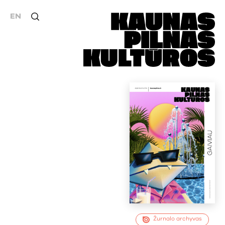
EN
Žurnalo archyvas