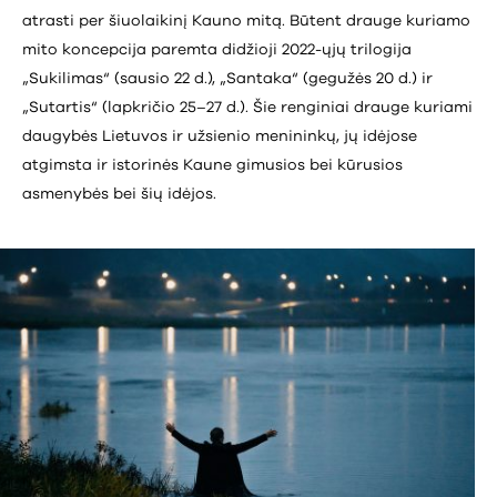
atrasti per šiuolaikinį Kauno mitą. Būtent drauge kuriamo
mito koncepcija paremta didžioji 2022-ųjų trilogija
„Sukilimas“ (sausio 22 d.), „Santaka“ (gegužės 20 d.) ir
„Sutartis“ (lapkričio 25–27 d.). Šie renginiai drauge kuriami
daugybės Lietuvos ir užsienio menininkų, jų idėjose
atgimsta ir istorinės Kaune gimusios bei kūrusios
asmenybės bei šių idėjos.