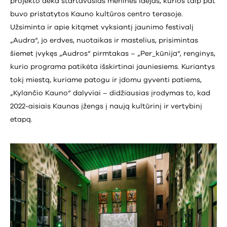
projekto dėka startavusias menines idėjas, kurios taip pat
buvo pristatytos Kauno kultūros centro terasoje.
Užsiminta ir apie kitąmet vyksiantį jaunimo festivalį
„Audra“, jo erdves, nuotaikas ir mastelius, prisimintas
šiemet įvykęs „Audros“ pirmtakas – „Per_kūnija“, renginys,
kurio programa patikėta išskirtinai jauniesiems. Kuriantys
tokį miestą, kuriame patogu ir įdomu gyventi patiems,
„Kylančio Kauno“ dalyviai – didžiausias įrodymas to, kad
2022-aisiais Kaunas įžengs į naują kultūrinį ir vertybinį
etapą.