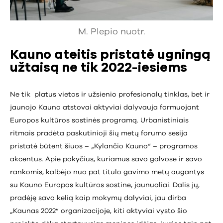
M. Plepio nuotr.
Kauno ateitis pristatė ugningą
užtaisą ne tik 2022-iesiems
Ne tik platus vietos ir užsienio profesionalų tinklas, bet ir
jaunojo Kauno atstovai aktyviai dalyvauja formuojant
Europos kultūros sostinės programą. Urbanistiniais
ritmais pradėta paskutinioji šių metų forumo sesija
pristatė būtent šiuos – „Kylančio Kauno“ – programos
akcentus. Apie pokyčius, kuriamus savo galvose ir savo
rankomis, kalbėjo nuo pat titulo gavimo metų augantys
su Kauno Europos kultūros sostine, jaunuoliai. Dalis jų,
pradėję savo kelią kaip mokymų dalyviai, jau dirba
„Kaunas 2022“ organizacijoje, kiti aktyviai vysto šio