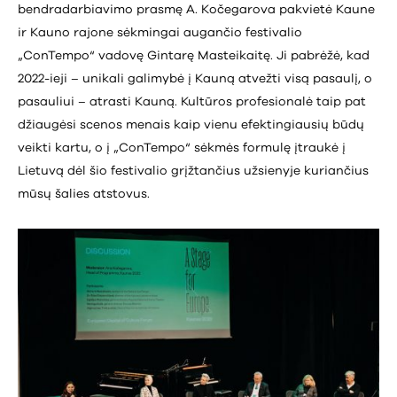
bendradarbiavimo prasmę A. Kočegarova pakvietė Kaune
ir Kauno rajone sėkmingai augančio festivalio
„ConTempo“ vadovę Gintarę Masteikaitę. Ji pabrėžė, kad
2022-ieji – unikali galimybė į Kauną atvežti visą pasaulį, o
pasauliui – atrasti Kauną. Kultūros profesionalė taip pat
džiaugėsi scenos menais kaip vienu efektingiausių būdų
veikti kartu, o į „ConTempo“ sėkmės formulę įtraukė į
Lietuvą dėl šio festivalio grįžtančius užsienyje kuriančius
mūsų šalies atstovus.