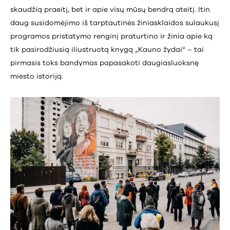
skaudžią praeitį, bet ir apie visų mūsų bendrą ateitį. Itin
daug susidomėjimo iš tarptautinės žiniasklaidos sulaukusį
programos pristatymo renginį praturtino ir žinia apie ką
tik pasirodžiusią iliustruotą knygą „Kauno žydai“ – tai
pirmasis toks bandymas papasakoti daugiasluoksnę
miesto istoriją.