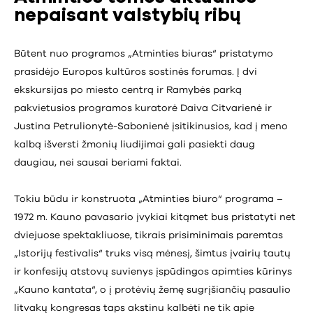
nepaisant valstybių ribų
Būtent nuo programos „Atminties biuras“ pristatymo
prasidėjo Europos kultūros sostinės forumas. Į dvi
ekskursijas po miesto centrą ir Ramybės parką
pakvietusios programos kuratorė Daiva Citvarienė ir
Justina Petrulionytė-Sabonienė įsitikinusios, kad į meno
kalbą išversti žmonių liudijimai gali pasiekti daug
daugiau, nei sausai beriami faktai.
Tokiu būdu ir konstruota „Atminties biuro“ programa –
1972 m. Kauno pavasario įvykiai kitąmet bus pristatyti net
dviejuose spektakliuose, tikrais prisiminimais paremtas
„Istorijų festivalis“ truks visą mėnesį, šimtus įvairių tautų
ir konfesijų atstovų suvienys įspūdingos apimties kūrinys
„Kauno kantata“, o į protėvių žemę sugrįšiančių pasaulio
litvakų kongresas taps akstinu kalbėti ne tik apie