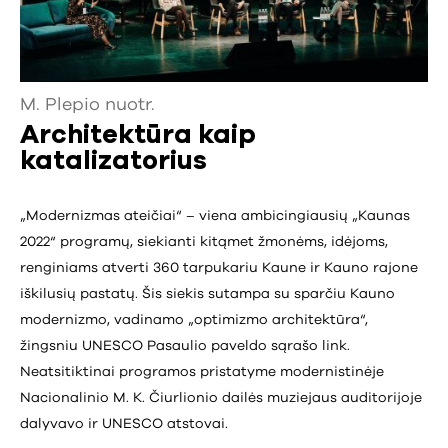
M. Plepio nuotr.
Architektūra kaip
katalizatorius
„Modernizmas ateičiai“ – viena ambicingiausių „Kaunas
2022“ programų, siekianti kitąmet žmonėms, idėjoms,
renginiams atverti 360 tarpukariu Kaune ir Kauno rajone
iškilusių pastatų. Šis siekis sutampa su sparčiu Kauno
modernizmo, vadinamo „optimizmo architektūra“,
žingsniu UNESCO Pasaulio paveldo sąrašo link.
Neatsitiktinai programos pristatyme modernistinėje
Nacionalinio M. K. Čiurlionio dailės muziejaus auditorijoje
dalyvavo ir UNESCO atstovai.