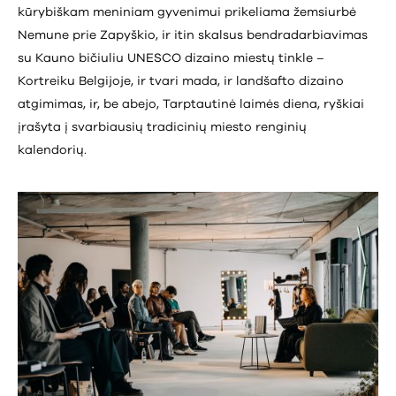
kūrybiškam meniniam gyvenimui prikeliama žemsiurbė
Nemune prie Zapyškio, ir itin skalsus bendradarbiavimas
su Kauno bičiuliu UNESCO dizaino miestų tinkle –
Kortreiku Belgijoje, ir tvari mada, ir landšafto dizaino
atgimimas, ir, be abejo, Tarptautinė laimės diena, ryškiai
įrašyta į svarbiausių tradicinių miesto renginių
kalendorių.