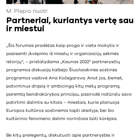
M. Plepio nuotr.
Partneriai, kuriantys vertę sau
ir miestui
„Šis forumas pradėtas kaip proga ir vieta mokytis ir
pasisemti įkvėpimo iš miestų ir organizacijų sėkmės
istorijų“, – pristatydama „Kaunas 2022“ partnerysčių
programos diskusiją kalbėjo Šiuolaiakinės sostinės
programos vadovė Ana Kočegarova. Anot jos, šiemet,
patvirtinus drąsią ir ambicingą kitų metų programą,
paremtą bendrakūrybos principu, pasirodė natūralu savo
patirtimi dalintis su kitais – miestais, kurie planuoja
Europos kultūros sostinėmis tapti ateityje, bei šio
kultūrinio fenomeno dalimi norinčiais būti kūrėjais.
Be kitų prelegentų, diskutuoti apie partnerystės ir