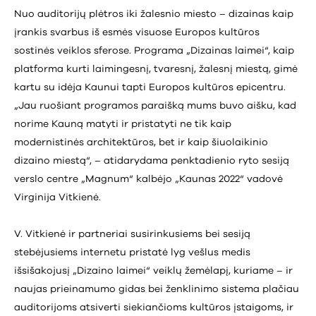
Nuo auditorijų plėtros iki žalesnio miesto – dizainas kaip
įrankis svarbus iš esmės visuose Europos kultūros
sostinės veiklos sferose. Programa „Dizainas laimei“, kaip
platforma kurti laimingesnį, tvaresnį, žalesnį miestą, gimė
kartu su idėja Kaunui tapti Europos kultūros epicentru.
„Jau ruošiant programos paraišką mums buvo aišku, kad
norime Kauną matyti ir pristatyti ne tik kaip
modernistinės architektūros, bet ir kaip šiuolaikinio
dizaino miestą“, – atidarydama penktadienio ryto sesiją
verslo centre „Magnum“ kalbėjo „Kaunas 2022“ vadovė
Virginija Vitkienė.
V. Vitkienė ir partneriai susirinkusiems bei sesiją
stebėjusiems internetu pristatė lyg vešlus medis
išsišakojusį „Dizaino laimei“ veiklų žemėlapį, kuriame – ir
naujas prieinamumo gidas bei ženklinimo sistema plačiau
auditorijoms atsiverti siekiančioms kultūros įstaigoms, ir