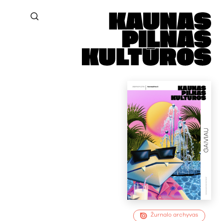
Žurnalo archyvas