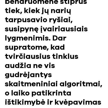
bendruomenė stiprūs
tiek, kiek jų narių
tarpusavio ryšiai,
susipynę įvairiausiais
lygmenimis. Dar
supratome, kad
tvirčiausius tinklus
audžia ne vis
gudrėjantys
skaitmeniniai algoritmai,
o laiko patikrinta
ištikimybė ir kvėpavimas