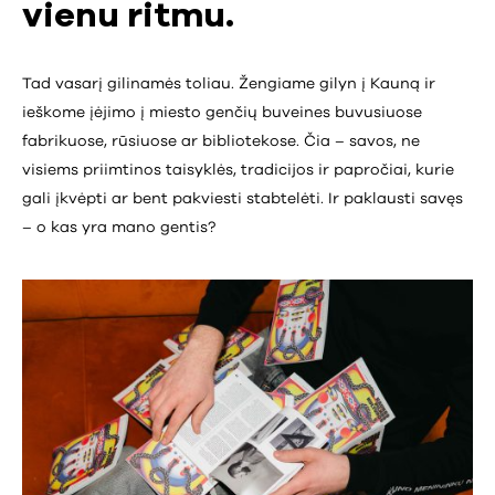
vienu ritmu.
Tad vasarį gilinamės toliau. Žengiame gilyn į Kauną ir
ieškome įėjimo į miesto genčių buveines buvusiuose
fabrikuose, rūsiuose ar bibliotekose. Čia – savos, ne
visiems priimtinos taisyklės, tradicijos ir papročiai, kurie
gali įkvėpti ar bent pakviesti stabtelėti. Ir paklausti savęs
– o kas yra mano gentis?