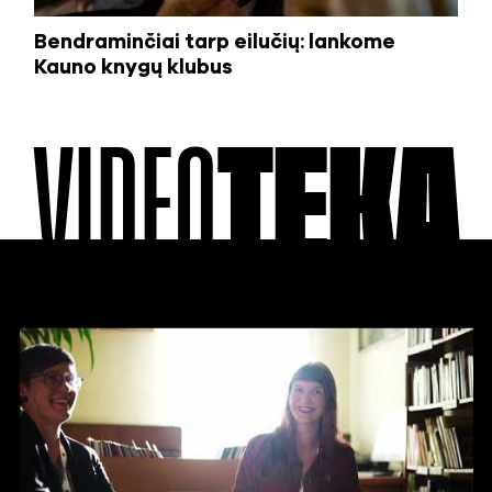
Bendraminčiai tarp eilučių: lankome
Kauno knygų klubus
VIDEO
TEKA