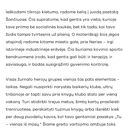
Ieškodami tikrojo kietumo, radome kelią į juodą pastatą
Šančiuose. Čia supratome, kad gentis yra vieta, kurioje
tave priima be socialinės kaukės, bet tik tada, kai tavo
žodis tampa tvirtesnis už plieną. O moteriškąjį šios jėgos
atspindį radome kitame miesto gale, prie Neries – irgi
istorinėje industrinėje erdvėje. Čia buriama kovinio sporto
bendruomenė įrodo, kad gentis gali būti ir terapija, ir
savisauga, ir būdas susigrąžinti gyvenimo kontrolę.
Visas žurnalo herojų grupes vienija tas pats elementas –
laikas. Negali nusipirkti narystės baikerių klube, ultrų
tribūnoje ar tapti savu prie knygų klubo stalo per vieną
vakarą. Turi atidirbti trejus metus, šimtą kartų prasileisti
treniruotėse, perskaityti tuzinus knygų arba išsrėbti kiek
per daug puodelių kavos, kol tavo gentainiai pasakys: „Tu
– vienas iš mūsų.“ Šiame greito vartojimo amžiuje toks