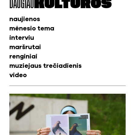
DAUGIAU
KULTŪROS
naujienos
mėnesio tema
interviu
maršrutai
renginiai
muziejaus trečiadienis
video