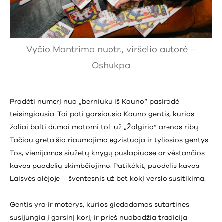
Vyčio Mantrimo nuotr., viršelio autorė –
Oshukpa
Pradėti numerį nuo „berniukų iš Kauno“ pasirodė
teisingiausia. Tai pati garsiausia Kauno gentis, kurios
žaliai balti dūmai matomi toli už „Žalgirio“ arenos ribų.
Tačiau greta šio riaumojimo egzistuoja ir tyliosios gentys.
Tos, vienijamos siužetų knygų puslapiuose ar vėstančios
kavos puodelių skimbčiojimo. Patikėkit, puodelis kavos
Laisvės alėjoje – šventesnis už bet kokį verslo susitikimą.
Gentis yra ir moterys, kurios giedodamos sutartines
susijungia į garsinį korį, ir prieš nuobodžią tradiciją