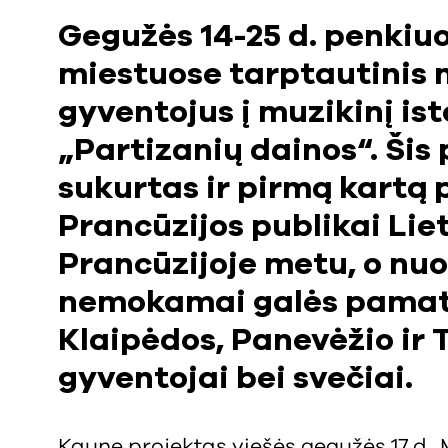
Gegužės 14-25 d. penkiu
miestuose tarptautinis m
gyventojus į muzikinį is
„Partizanių dainos“. Ši
sukurtas ir pirmą kartą 
Prancūzijos publikai Lie
Prancūzijoje metu, o nuo 
nemokamai galės pamaty
Klaipėdos, Panevėžio ir
gyventojai bei svečiai.
Kaune projektas viešės gegužės 17 d., 