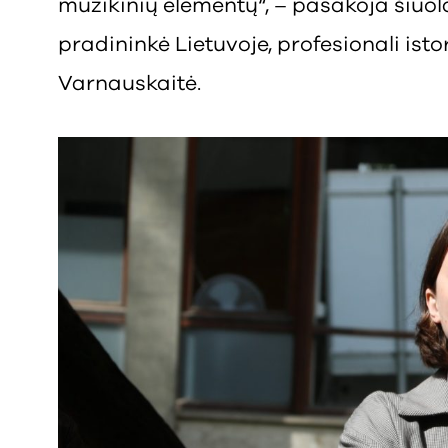
muzikinių elementų“, – pasakoja šiuol
pradininkė Lietuvoje, profesionali ist
Varnauskaitė.