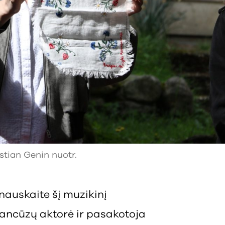
stian Genin nuotr.
nauskaite šį muzikinį
ancūzų aktorė ir pasakotoja