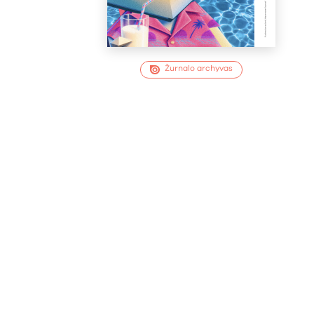
Žurnalo archyvas