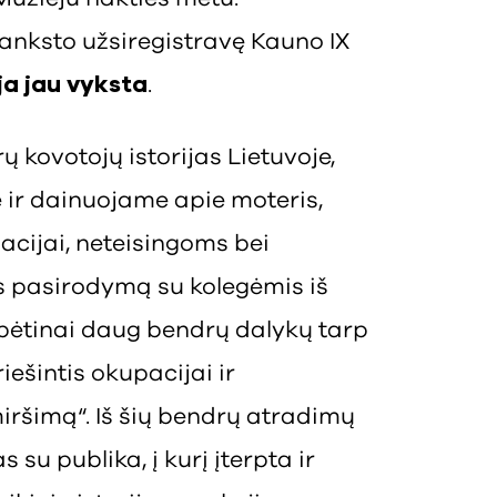
š anksto užsiregistravę Kauno IX
ja jau vyksta
.
ovotojų istorijas Lietuvoje,
 ir dainuojame apie moteris,
acijai, neteisingoms bei
 pasirodymą su kolegėmis iš
bėtinai daug bendrų dalykų tarp
riešintis okupacijai ir
iršimą“. Iš šių bendrų atradimų
su publika, į kurį įterpta ir