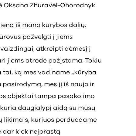
nkė Oksana Zhuravel-Ohorodnyk.
iena iš mano kūrybos dalių,
ūrovus pažvelgti į jiems
vaizdingai, atkreipti dėmesį į
kuri jiems atrodė pažįstama. Tokiu
ra tai, ką mes vadiname „kūryba
e pasirodymą, mes jį iš naujo ir
nkos objektai tampa pasakojimo
sukuria daugialypį aidą su mūsų
ų likimais, kuriuos perduodame
e dar kiek neįprastą