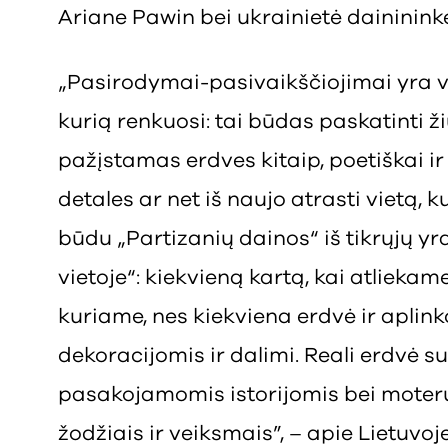
Ariane Pawin bei ukrainietė dainini
„Pasirodymai-pasivaikščiojimai yra v
kurią renkuosi: tai būdas paskatinti ži
pažįstamas erdves kitaip, poetiškai ir 
detales ar net iš naujo atrasti vietą, 
būdu „Partizanių dainos“ iš tikrųjų y
vietoje“: kiekvieną kartą, kai atliekam
kuriame, nes kiekviena erdvė ir apli
dekoracijomis ir dalimi. Reali erdvė 
pasakojamomis istorijomis bei moter
žodžiais ir veiksmais”, – apie Lietuvoj