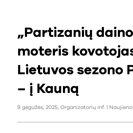
„Partizanių daino
moteris kovotojas
Lietuvos sezono 
– į Kauną
9 gegužės, 2025, Organizatorių inf. |
Naujieno