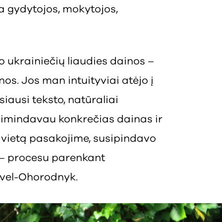
ra gydytojos, mokytojos,
 ukrainiečių liaudies dainos –
os. Jos man intuityviai atėjo į
siausi teksto, natūraliai
isimindavau konkrečias dainas ir
 vietą pasakojime, susipindavo
, – procesu parenkant
avel-Ohorodnyk.