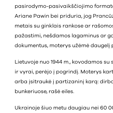
pasirodymo-pasivaikščiojimo format
Ariane Pawin bei priduria, jog Prancūz
metais su ginklais rankose ar rašom
pažastimi, nešdamos lagaminus ar g
dokumentus, moterys užėmė daugelį p
Lietuvoje nuo 1944 m., kovodamos su 
ir vyrai, perėjo į pogrindį. Moterys kar
arba įsitraukė į partizaninį karą: dirb
bunkeriuose, rašė eiles.
Ukrainoje šiuo metu daugiau nei 60 