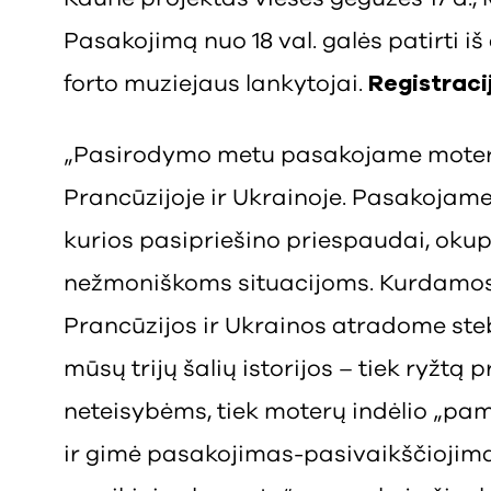
Pasakojimą nuo 18 val. galės patirti i
forto muziejaus lankytojai.
Registraci
„Pasirodymo metu pasakojame moterų k
Prancūzijoje ir Ukrainoje. Pasakojame
kurios pasipriešino priespaudai, okup
nežmoniškoms situacijoms. Kurdamos
Prancūzijos ir Ukrainos atradome ste
mūsų trijų šalių istorijos – tiek ryžtą p
neteisybėms, tiek moterų indėlio „pam
ir gimė pasakojimas-pasivaikščiojimas 