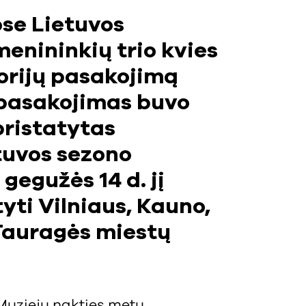
ose Lietuvos
enininkių trio kvies
torijų pasakojimą
s pasakojimas buvo
pristatytas
tuvos sezono
gegužės 14 d. jį
ti Vilniaus, Kauno,
 Tauragės miestų
Muzieju nakties metu.