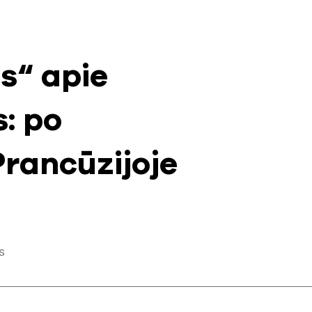
s“ apie
: po
Prancūzijoje
s