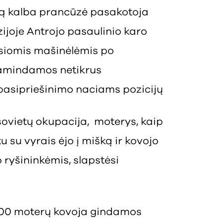
ą kalba prancūzė pasakotoja
ijoje Antrojo pasaulinio karo
osiomis mašinėlėmis po
amindamos netikrus
asipriešinimo naciams pozicijų
sovietų okupacija, moterys, kaip
tu su vyrais ėjo į mišką ir kovojo
o ryšininkėmis, slapstėsi
000 moterų kovoja gindamos