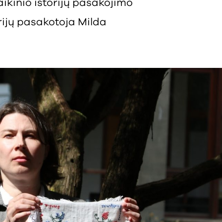
aikinio istorijų pasakojimo
orijų pasakotoja Milda