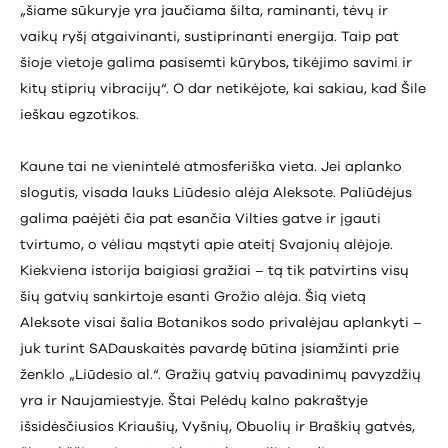
„šiame sūkuryje yra jaučiama šilta, raminanti, tėvų ir
vaikų ryšį atgaivinanti, sustiprinanti energija. Taip pat
šioje vietoje galima pasisemti kūrybos, tikėjimo savimi ir
kitų stiprių vibracijų“. O dar netikėjote, kai sakiau, kad Šile
ieškau egzotikos.
Kaune tai ne vienintelė atmosferiška vieta. Jei aplanko
slogutis, visada lauks Liūdesio alėja Aleksote. Paliūdėjus
galima paėjėti čia pat esančia Vilties gatve ir įgauti
tvirtumo, o vėliau mąstyti apie ateitį Svajonių alėjoje.
Kiekviena istorija baigiasi gražiai – tą tik patvirtins visų
šių gatvių sankirtoje esanti Grožio alėja. Šią vietą
Aleksote visai šalia Botanikos sodo privalėjau aplankyti –
juk turint SADauskaitės pavardę būtina įsiamžinti prie
ženklo „Liūdesio al.“. Gražių gatvių pavadinimų pavyzdžių
yra ir Naujamiestyje. Štai Pelėdų kalno pakraštyje
išsidėsčiusios Kriaušių, Vyšnių, Obuolių ir Braškių gatvės,