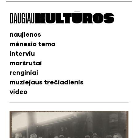
DAUGIAU
KULTŪROS
naujienos
mėnesio tema
interviu
maršrutai
renginiai
muziejaus trečiadienis
video