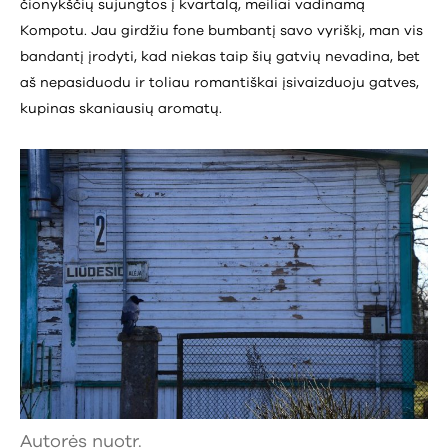
čionykščių sujungtos į kvartalą, meiliai vadinamą
Kompotu. Jau girdžiu fone bumbantį savo vyriškį, man vis
bandantį įrodyti, kad niekas taip šių gatvių nevadina, bet
aš nepasiduodu ir toliau romantiškai įsivaizduoju gatves,
kupinas skaniausių aromatų.
Autorės nuotr.