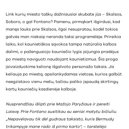
Link kurių miesto taškų dažniausiai skubate jūs – Skalsos,
Soboro, o gal Fontano? Pamenu, pirmąkart išgirdusi, kad
manęs lauks prie Skalsos, ilgai nesupratau, kodėl tokios
gatvės man niekaip neranda taksi programėlėje. Prireikia
laiko, kol kaunietiškos sąvokos tampa natūralia kalbos
dalimi, o pažengusiojo kauniečio lygis įsijungia pradėjus
po miestą naviguoti naudojant kaunietizmus. Šia proga
įsivaizduokime kelionę išgalvoto personažo takais. Jis
keliauja po miestą, apsilankydamas vietose, kurios galbūt
neegzistavo vienu metu, tačiau paliko įspaudą skirtingų
kartų kauniečių kasdienėje kalboje.
Nusprendžiau išlipti prie Mažojo Paryžiaus ir pereiti
Laisvę. Prie Fontano susitikau su seniai matytu bičiuliu.
„Nepavėlavau tik dėl gudraus taksisto, kuris Bermudų
trikampyje mane rado iš pirmo karto“, – tarstelėjo