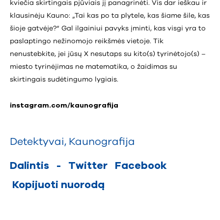
kviečia skirtingais pjūviais jį panagrinėti. Vis dar ieškau ir
klausinėju Kauno: „Tai kas po ta plytele, kas šiame šile, kas
šioje gatvėje?“ Gal ilgainiui pavyks įminti, kas visgi yra to
paslaptingo nežinomojo reikšmės vietoje. Tik
nenustebkite, jei jūsų X nesutaps su kito(s) tyrinėtojo(s) –
miesto tyrinėjimas ne matematika, o žaidimas su
skirtingais sudėtingumo lygiais.
instagram.com/kaunografija
Detektyvai
,
Kaunografija
Dalintis
-
Twitter
Facebook
Kopijuoti nuorodą