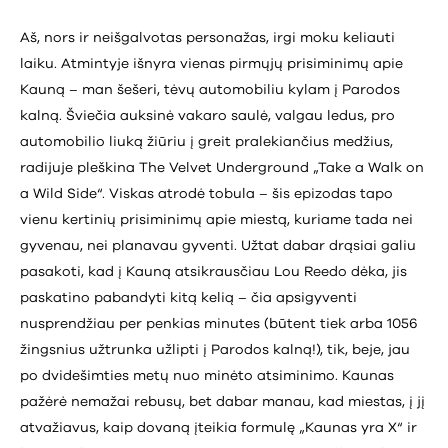
Aš, nors ir neišgalvotas personažas, irgi moku keliauti
laiku. Atmintyje išnyra vienas pirmųjų prisiminimų apie
Kauną – man šešeri, tėvų automobiliu kylam į Parodos
kalną. Šviečia auksinė vakaro saulė, valgau ledus, pro
automobilio liuką žiūriu į greit pralekiančius medžius,
radijuje pleškina The Velvet Underground „Take a Walk on
a Wild Side“. Viskas atrodė tobula – šis epizodas tapo
vienu kertinių prisiminimų apie miestą, kuriame tada nei
gyvenau, nei planavau gyventi. Užtat dabar drąsiai galiu
pasakoti, kad į Kauną atsikrausčiau Lou Reedo dėka, jis
paskatino pabandyti kitą kelią – čia apsigyventi
nusprendžiau per penkias minutes (būtent tiek arba 1056
žingsnius užtrunka užlipti į Parodos kalną!), tik, beje, jau
po dvidešimties metų nuo minėto atsiminimo. Kaunas
pažėrė nemažai rebusų, bet dabar manau, kad miestas, į jį
atvažiavus, kaip dovaną įteikia formulę „Kaunas yra X“ ir