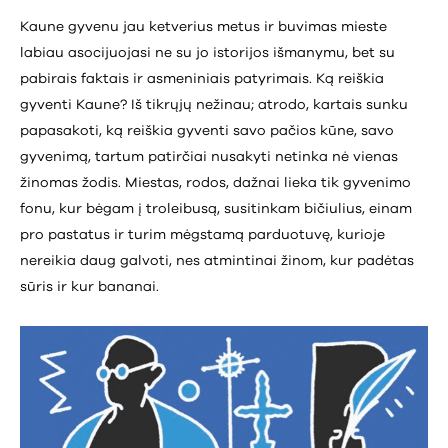
Kaune gyvenu jau ketverius metus ir buvimas mieste
labiau asocijuojasi ne su jo istorijos išmanymu, bet su
pabirais faktais ir asmeniniais patyrimais. Ką reiškia
gyventi Kaune? Iš tikrųjų nežinau; atrodo, kartais sunku
papasakoti, ką reiškia gyventi savo pačios kūne, savo
gyvenimą, tartum patirčiai nusakyti netinka nė vienas
žinomas žodis. Miestas, rodos, dažnai lieka tik gyvenimo
fonu, kur bėgam į troleibusą, susitinkam bičiulius, einam
pro pastatus ir turim mėgstamą parduotuvę, kurioje
nereikia daug galvoti, nes atmintinai žinom, kur padėtas
sūris ir kur bananai.