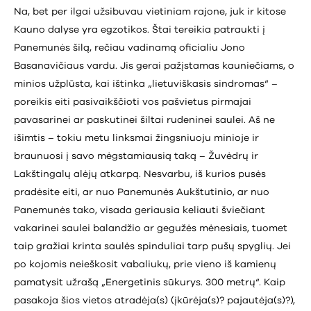
Na, bet per ilgai užsibuvau vietiniam rajone, juk ir kitose
Kauno dalyse yra egzotikos. Štai tereikia patraukti į
Panemunės šilą, rečiau vadinamą oficialiu Jono
Basanavičiaus vardu. Jis gerai pažįstamas kauniečiams, o
minios užplūsta, kai ištinka „lietuviškasis sindromas“ –
poreikis eiti pasivaikščioti vos pašvietus pirmajai
pavasarinei ar paskutinei šiltai rudeninei saulei. Aš ne
išimtis – tokiu metu linksmai žingsniuoju minioje ir
braunuosi į savo mėgstamiausią taką – Žuvėdrų ir
Lakštingalų alėjų atkarpą. Nesvarbu, iš kurios pusės
pradėsite eiti, ar nuo Panemunės Aukštutinio, ar nuo
Panemunės tako, visada geriausia keliauti šviečiant
vakarinei saulei balandžio ar gegužės mėnesiais, tuomet
taip gražiai krinta saulės spinduliai tarp pušų spyglių. Jei
po kojomis neieškosit vabaliukų, prie vieno iš kamienų
pamatysit užrašą „Energetinis sūkurys. 300 metrų“. Kaip
pasakoja šios vietos atradėja(s) (įkūrėja(s)? pajautėja(s)?),