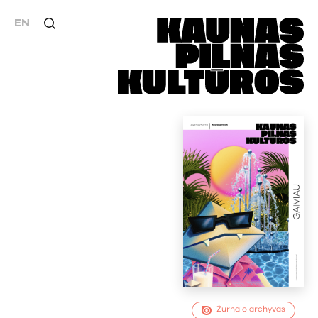
EN
Žurnalo archyvas