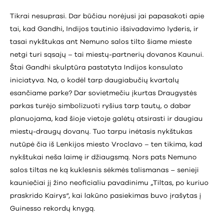
Tikrai nesuprasi. Dar būčiau norėjusi jai papasakoti apie
tai, kad Gandhi, Indijos tautinio išsivadavimo lyderis, ir
tasai nykštukas ant Nemuno salos tilto šiame mieste
netgi turi sąsajų – tai miestų-partnerių dovanos Kaunui.
Štai Gandhi skulptūra pastatyta Indijos konsulato
iniciatyva. Na, o kodėl tarp daugiabučių kvartalų
esančiame parke? Dar sovietmečiu įkurtas Draugystės
parkas turėjo simbolizuoti ryšius tarp tautų, o dabar
planuojama, kad šioje vietoje galėtų atsirasti ir daugiau
miestų-draugų dovanų. Tuo tarpu inėtasis nykštukas
nutūpė čia iš Lenkijos miesto Vroclavo – ten tikima, kad
nykštukai neša laimę ir džiaugsmą. Nors pats Nemuno
salos tiltas ne ką kuklesnis sėkmės talismanas – senieji
kauniečiai jį žino neoficialiu pavadinimu „Tiltas, po kuriuo
praskrido Kairys“, kai lakūno pasiekimas buvo įrašytas į
Guinesso rekordų knygą.