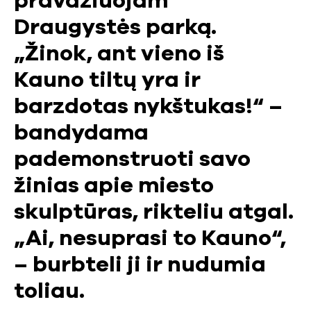
pravažiuojam
Draugystės parką.
„Žinok, ant vieno iš
Kauno tiltų yra ir
barzdotas nykštukas!“ –
bandydama
pademonstruoti savo
žinias apie miesto
skulptūras, rikteliu atgal.
„Ai, nesuprasi to Kauno“,
– burbteli ji ir nudumia
toliau.