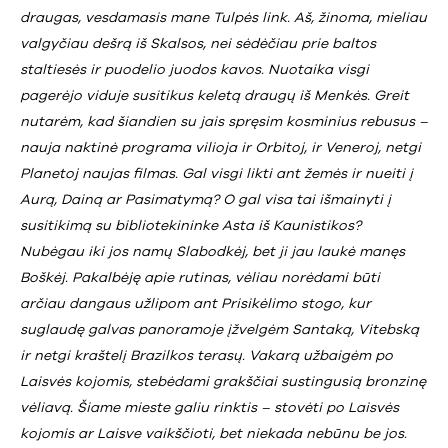
draugas, vesdamasis mane Tulpės link. Aš, žinoma, mieliau
valgyčiau dešrą iš Skalsos, nei sėdėčiau prie baltos
staltiesės ir puodelio juodos kavos. Nuotaika visgi
pagerėjo viduje susitikus keletą draugų iš Menkės. Greit
nutarėm, kad šiandien su jais spręsim kosminius rebusus –
nauja naktinė programa vilioja ir Orbitoj, ir Veneroj, netgi
Planetoj naujas filmas. Gal visgi likti ant žemės ir nueiti į
Aurą, Dainą ar Pasimatymą? O gal visa tai išmainyti į
susitikimą su bibliotekininke Asta iš Kaunistikos?
Nubėgau iki jos namų Slabodkėj, bet ji jau laukė manęs
Boškėj. Pakalbėję apie rutinas, vėliau norėdami būti
arčiau dangaus užlipom ant Prisikėlimo stogo, kur
suglaudę galvas panoramoje įžvelgėm Santaką, Vitebską
ir netgi kraštelį Brazilkos terasų. Vakarą užbaigėm po
Laisvės kojomis, stebėdami grakščiai sustingusią bronzinę
vėliavą. Šiame mieste galiu rinktis – stovėti po Laisvės
kojomis ar Laisve vaikščioti, bet niekada nebūnu be jos.