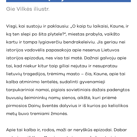
Gie Vilkės iliustr.
Visgi, kai sustoju ir paklausiu: „O kaip tu laikaisi, Kaune, ir
ką ten slepi po šita plytele?“, miestas prabyla, vaikšto
kartu ir tampa lygiaverčiu bendrakeleiviu. Jis geriau nei
istorijos vadovėlis papasakoja apie nesenus Lietuvos
istorijos epizodus, nes visa tai matė. Dažnai galvoju apie
tai, kad niekur kitur taip giliai nejutau ir nesupratau
lietuvių tragedijos, trėmimų masto – čia, Kaune, apie tai
kalba atminimo lentelės, sudalinti gyvenamieji
tarpukariniai namai, pigiais sovietiniais dažais padengtos
buvusių šeimininkų namų sienos, aikštė, kuri priėmė
pirmosios Dainų šventės dalyvius ir iš kurios po keliolikos
metų buvo tremiami žmonės.
Apie tai kalba ir, rodos, maži ar neryškūs epizodai. Dabar