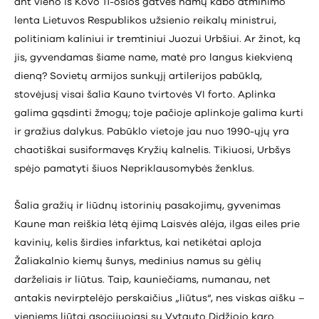
ant vieno iš Kovo 11-osios gatvės namų kabo atminimo
lenta Lietuvos Respublikos užsienio reikalų ministrui,
politiniam kaliniui ir tremtiniui Juozui Urbšiui. Ar žinot, ką
jis, gyvendamas šiame name, matė pro langus kiekvieną
dieną? Sovietų armijos sunkųjį artilerijos pabūklą,
stovėjusį visai šalia Kauno tvirtovės VI forto. Aplinka
galima gąsdinti žmogų; toje pačioje aplinkoje galima kurti
ir gražius dalykus. Pabūklo vietoje jau nuo 1990-ųjų yra
chaotiškai susiformavęs Kryžių kalnelis. Tikiuosi, Urbšys
spėjo pamatyti šiuos Nepriklausomybės ženklus.
Šalia gražių ir liūdnų istorinių pasakojimų, gyvenimas
Kaune man reiškia lėtą ėjimą Laisvės alėja, ilgas eiles prie
kavinių, kelis širdies infarktus, kai netikėtai aploja
Žaliakalnio kiemų šunys, medinius namus su gėlių
darželiais ir liūtus. Taip, kauniečiams, numanau, net
antakis nevirptelėjo perskaičius „liūtus“, nes viskas aišku –
vieniems liūtai asocijuojasi su Vytauto Didžiojo karo