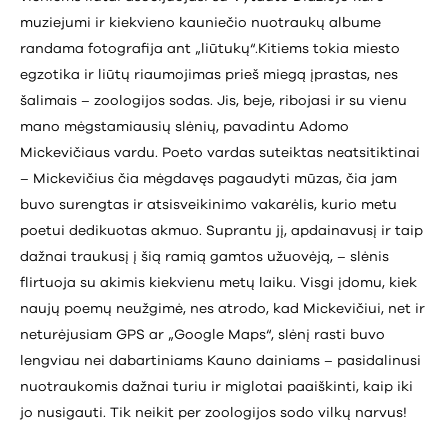
muziejumi ir kiekvieno kauniečio nuotraukų albume
randama fotografija ant „liūtukų“.Kitiems tokia miesto
egzotika ir liūtų riaumojimas prieš miegą įprastas, nes
šalimais – zoologijos sodas. Jis, beje, ribojasi ir su vienu
mano mėgstamiausių slėnių, pavadintu Adomo
Mickevičiaus vardu. Poeto vardas suteiktas neatsitiktinai
– Mickevičius čia mėgdavęs pagaudyti mūzas, čia jam
buvo surengtas ir atsisveikinimo vakarėlis, kurio metu
poetui dedikuotas akmuo. Suprantu jį, apdainavusį ir taip
dažnai traukusį į šią ramią gamtos užuovėją, – slėnis
flirtuoja su akimis kiekvienu metų laiku. Visgi įdomu, kiek
naujų poemų neužgimė, nes atrodo, kad Mickevičiui, net ir
neturėjusiam GPS ar „Google Maps“, slėnį rasti buvo
lengviau nei dabartiniams Kauno dainiams – pasidalinusi
nuotraukomis dažnai turiu ir miglotai paaiškinti, kaip iki
jo nusigauti. Tik neikit per zoologijos sodo vilkų narvus!