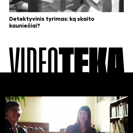
Detektyvinis tyrimas: ką skaito
kauniečiai?
VIDEO
TEKA