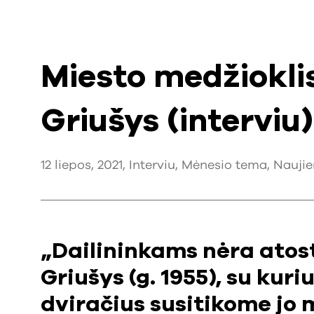
Miesto medžiokli
Griušys (interviu)
12 liepos, 2021,
Interviu
,
Mėnesio tema
,
Naujie
„Dailininkams nėra atost
Griušys (g. 1955), su kur
dviračius susitikome j