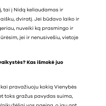
, tai į Nidą keliaudamas ir
 aišku, dviratį. Jei būdavo laiko ir
eriau, nuveiki ką prasmingo ir
ūrėsim, jei ir nenusivešiu, vietoje
 vaikystės? Kas išmokė juo
kai pravažiuoju kokią Vienybės
 net toks gražus pavydas suima,
Vaikužėliai vos paeina, o jau ant