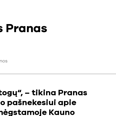
s Pranas
nos
ogų“, – tikina Pranas
iuo pašnekesiui apie
o mėgstamoje Kauno