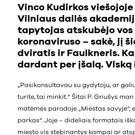
Vinco Kudirkos viešojoje 
Vilniaus dailės akademij
tapytojas atskubėjo vos
koronaviruso – sakė, jį š
dviratis ir Faulkneris. Ka
dardant per įšalą. Viską 
„Pasikonsultavau su gydytoju, ar galiu 
turite, tai minkit.“ Šitai P. Griušys m
matėmės parodoje „Miestas savyje“, e
parkas“. Joje – dideliais formatais iš
miesto vis stebinantys kampai ar atspin