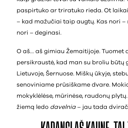
paspirtuko ar triratuko rieda. Ot laikai
– kad mažučiai taip augtų. Kas nori – 
nori – deginasi.
O aš… aš gimiau Žemaitijoje. Tuomet a
persikraustė, kad man su broliu būtų 
Lietuvoje, Šernuose. Miškų ūkyje, stebu
senoviniame prūsiškame dvare. Mokiau
mokyklėlėse, mūrinėse, raudonų plytų. 
žiemą ledo
davelnia
– jau tada dvirač