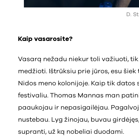
D. S
Kaip vasarosite?
Vasarą nežadu niekur toli važiuoti, tik
medžioti. Ištrūksiu prie jūros, esu šiek
Nidos meno kolonijoje. Kaip tik dato
festivaliu. Thomas Mannas man patin
paaukojau ir nepasigailėjau. Pagalvoj
nustebau. Lyg žinojau, buvau girdėjęs, be
supranti, už ką nobeliai duodami.