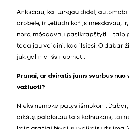
Anksčiau, kai turėjau didelį automobilį
drobelę, ir „etiudniką“ įsimesdavau, ir,
noro, mėgdavau pasikrapštyti – taip g
tada jau vaidini, kad ilsiesi. O dabar ži
juk galima išsinuomoti.
Pranai, ar dviratis jums svarbus nuo
važiuoti?
Nieks nemokė, patys išmokom. Dabar, 
aikštę, palakstau tais kalniukais, tai
kaip gražiai tėvai su vaikais užsiima. 