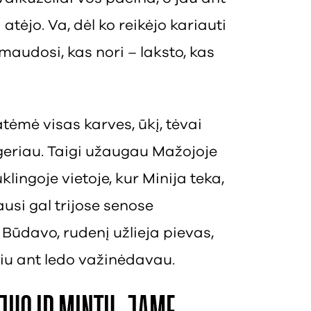
 atėjo. Va, dėl ko reikėjo kariauti
maudosi, kas nori – laksto, kas
tėmė visas karves, ūkį, tėvai
geriau. Taigi užaugau Mažojoje
klingoje vietoje, kur Minija teka,
si gal trijose senose
Būdavo, rudenį užlieja pievas,
iu ant ledo važinėdavau.