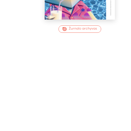
Žurnalo archyvas