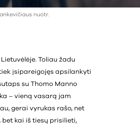
tankevičiaus nuotr.
 Lietuvėlėje. Toliau žadu
 tiek įsipareigojęs apsilankyti
s sutaps su Thomo Manno
ka – vieną vasarą jam
au, gerai vyrukas rašo, net
t kai iš tiesų prisilieti,