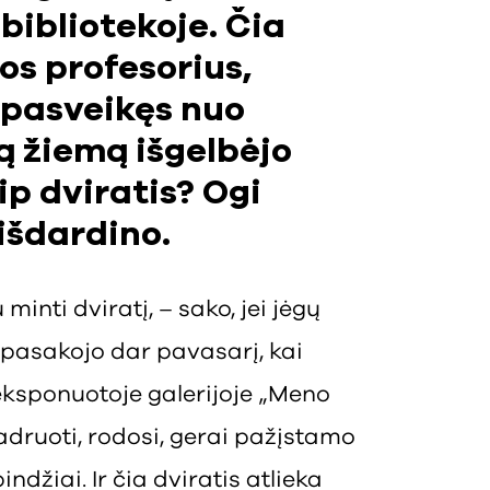
bibliotekoje. Čia
os profesorius,
 pasveikęs nuo
ią žiemą išgelbėjo
ip dviratis? Ogi
išdardino.
minti dviratį, – sako, jei jėgų
an pasakojo dar pavasarį, kai
ksponuotoje galerijoje „Meno
kadruoti, rodosi, gerai pažįstamo
džiai. Ir čia dviratis atlieka