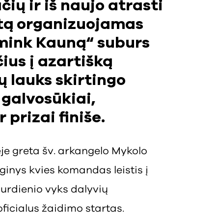
čių ir iš naujo atrasti
rtą organizuojamas
Įmink Kauną“ suburs
ius į azartišką
ų lauks skirtingo
galvosūkiai,
 prizai finiše.
ėje greta šv. arkangelo Mykolo
ginys kvies komandas leistis į
durdienio vyks dalyvių
oficialus žaidimo startas.