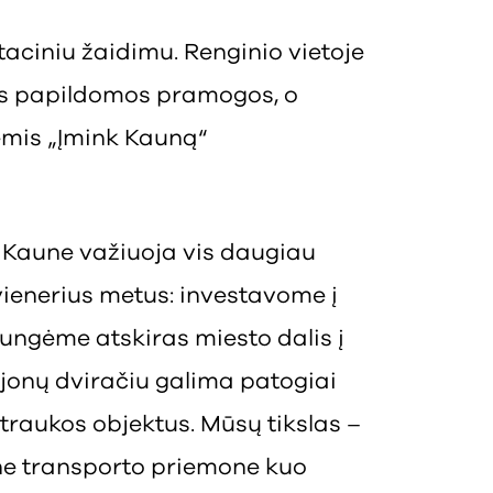
taciniu žaidimu. Renginio vietoje
ks papildomos pramogos, o
nėmis „Įmink Kauną“
 Kaune važiuoja vis daugiau
ienerius metus: investavome į
jungėme atskiras miesto dalis į
rajonų dviračiu galima patogiai
 traukos objektus. Mūsų tikslas –
ene transporto priemone kuo