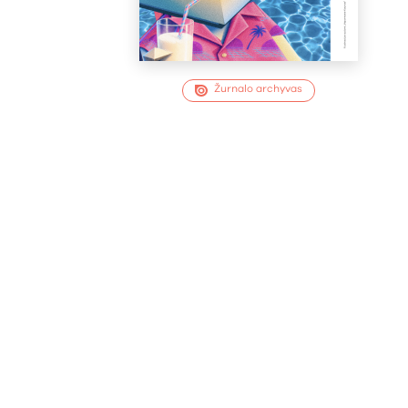
Žurnalo archyvas