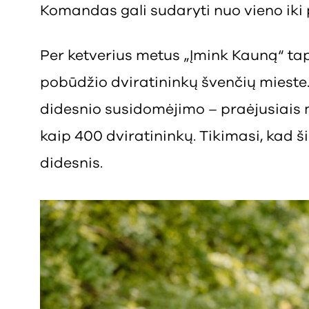
Komandas gali sudaryti nuo vieno iki
Per ketverius metus „Įmink Kauną“ tap
pobūdžio dviratininkų švenčių mieste
didesnio susidomėjimo – praėjusiais
kaip 400 dviratininkų. Tikimasi, kad š
didesnis.