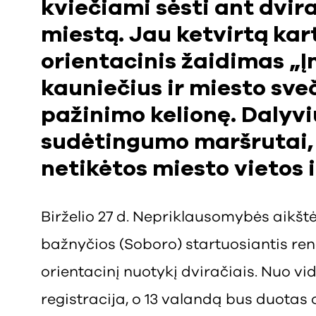
kviečiami sėsti ant dvira
miestą. Jau ketvirtą ka
orientacinis žaidimas „
kauniečius ir miesto sveč
pažinimo kelionę. Dalyvi
sudėtingumo maršrutai, 
netikėtos miesto vietos ir
Birželio 27 d. Nepriklausomybės aikšt
bažnyčios (Soboro) startuosiantis ren
orientacinį nuotykį dviračiais. Nuo vi
registracija, o 13 valandą bus duotas 