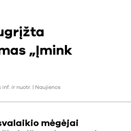
ugrįžta
imas „Įmink
nf. ir nuotr. |
Naujienos
svalaikio mėgėjai