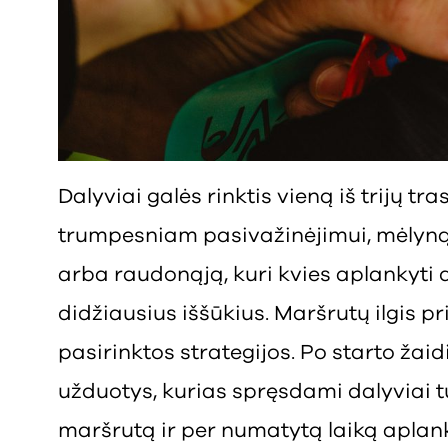
Dalyviai galės rinktis vieną iš trijų tra
trumpesniam pasivažinėjimui, mėlynąj
arba raudonąją, kuri kvies aplankyti d
didžiausius iššūkius. Maršrutų ilgis 
pasirinktos strategijos. Po starto ža
užduotys, kurias spręsdami dalyviai t
maršrutą ir per numatytą laiką aplan