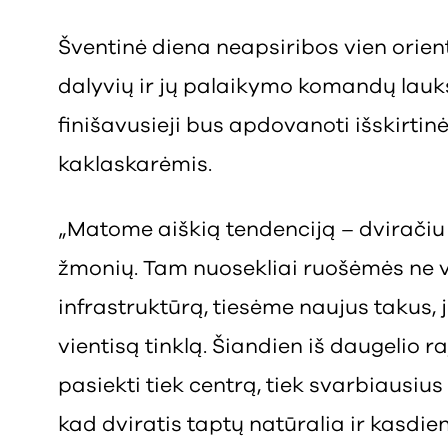
Šventinė diena neapsiribos vien orien
dalyvių ir jų palaikymo komandų lau
finišavusieji bus apdovanoti išskirti
kaklaskarėmis.
„Matome aiškią tendenciją – dviračiu
žmonių. Tam nuosekliai ruošėmės ne v
infrastruktūrą, tiesėme naujus takus, 
vientisą tinklą. Šiandien iš daugelio 
pasiekti tiek centrą, tiek svarbiausius
kad dviratis taptų natūralia ir kasdi