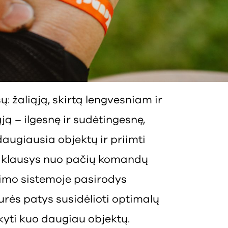
sų: žaliąją, skirtą lengvesniam ir
ą – ilgesnę ir sudėtingesnę,
augiausia objektų ir priimti
priklausys nuo pačių komandų
idimo sistemoje pasirodys
urės patys susidėlioti optimalų
kyti kuo daugiau objektų.