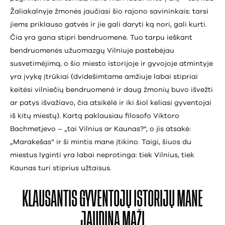
Žaliakalnyje žmonės jaučiasi šio rajono savininkais: tarsi
jiems priklauso gatvės ir jie gali daryti ką nori, gali kurti.
Čia yra gana stipri bendruomenė. Tuo tarpu ieškant
bendruomenės užuomazgų Vilniuje pastebėjau
susvetimėjimą, o šio miesto istorijoje ir gyvojoje atmintyje
yra įvykę įtrūkiai (dvidešimtame amžiuje labai stipriai
keitėsi vilniečių bendruomenė ir daug žmonių buvo išvežti
ar patys išvažiavo, čia atsikėlė ir iki šiol keliasi gyventojai
iš kitų miestų). Kartą paklausiau filosofo Viktoro
Bachmetjevo – „tai Vilnius ar Kaunas?“, o jis atsakė:
„Marakešas“ ir ši mintis mane įtikino. Taigi, šiuos du
miestus lyginti yra labai neprotinga: tiek Vilnius, tiek
Kaunas turi stiprius užtaisus.
KLAUSANTIS
GYVENTOJŲ ISTORIJŲ
MANE
JAUDINA MAŽI