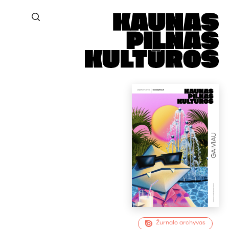
Žurnalo archyvas