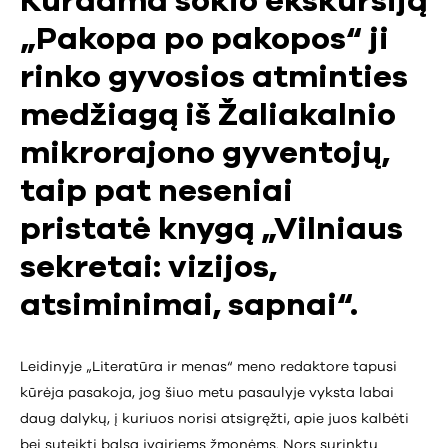
Kurdama šokio ekskursiją
„Pakopa po pakopos“ ji
rinko gyvosios atminties
medžiagą iš Žaliakalnio
mikrorajono gyventojų,
taip pat neseniai
pristatė knygą „Vilniaus
sekretai: vizijos,
atsiminimai, sapnai“.
Leidinyje „Literatūra ir menas“ meno redaktore tapusi
kūrėja pasakoja, jog šiuo metu pasaulyje vyksta labai
daug dalykų, į kuriuos norisi atsigręžti, apie juos kalbėti
bei suteikti balsą įvairiems žmonėms. Nors surinktų