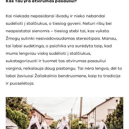
Kas Tau yra atvirumas pasauliui?
Kai niekada nepasidarai išvadų ir nieko nebandai
sudėlioti į stalčiukus, o tiesiog gyveni. Neturi ribų bei
neapsistatai sienomis – tiesiog stebi tai, kas vyksta.
Žmogų sutinki nesivadovaudamas stereotipais. Manau,
tai labai sudėtinga, o psichika yra surėdyta taip, kad
mums lengviau viską sudėlioti į stalčiukus,
sukategorizuoti ir tuomet tas atvirumas pasauliui
vargina, reikalauja daug pastangu. Tai nėra lengva, dėl to
labai žaviuosi Žaliakalnio bendruomene, kaip to tradicija
ir puoselėtoja.