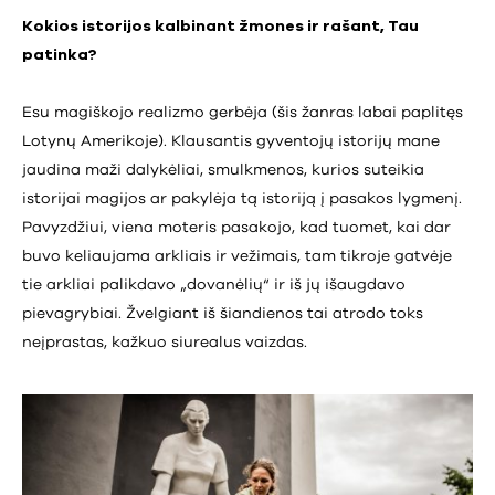
Kokios istorijos kalbinant žmones ir rašant, Tau
patinka?
Esu magiškojo realizmo gerbėja (šis žanras labai paplitęs
Lotynų Amerikoje). Klausantis gyventojų istorijų mane
jaudina maži dalykėliai, smulkmenos, kurios suteikia
istorijai magijos ar pakylėja tą istoriją į pasakos lygmenį.
Pavyzdžiui, viena moteris pasakojo, kad tuomet, kai dar
buvo keliaujama arkliais ir vežimais, tam tikroje gatvėje
tie arkliai palikdavo „dovanėlių“ ir iš jų išaugdavo
pievagrybiai. Žvelgiant iš šiandienos tai atrodo toks
neįprastas, kažkuo siurealus vaizdas.