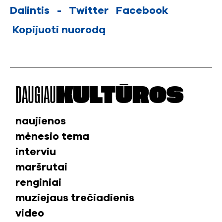
Dalintis
-
Twitter
Facebook
Kopijuoti nuorodą
DAUGIAU
KULTŪROS
naujienos
mėnesio tema
interviu
maršrutai
renginiai
muziejaus trečiadienis
video