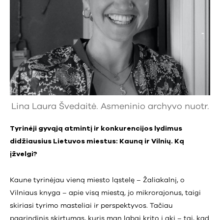
Lina Laura Švedaitė. Asmeninio archyvo nuotr.
Tyrinėji gyvąją atmintį ir konkurencijos lydimus
didžiausius Lietuvos miestus: Kauną ir Vilnių. Ką
įžvelgi?
Kaune tyrinėjau vieną miesto ląstelę – Žaliakalnį, o
Vilniaus knyga – apie visą miestą, jo mikrorajonus, taigi
skiriasi tyrimo masteliai ir perspektyvos. Tačiau
pagrindinis skirtumas, kuris man labai krito į akį – tai, kad