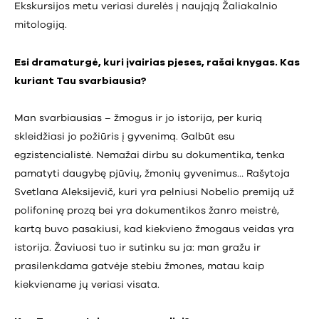
Ekskursijos metu veriasi durelės į naująją Žaliakalnio
mitologiją.
Esi dramaturgė, kuri įvairias pjeses, rašai knygas. Kas
kuriant Tau svarbiausia?
Man svarbiausias – žmogus ir jo istorija, per kurią
skleidžiasi jo požiūris į gyvenimą. Galbūt esu
egzistencialistė. Nemažai dirbu su dokumentika, tenka
pamatyti daugybę pjūvių, žmonių gyvenimus… Rašytoja
Svetlana Aleksijevič, kuri yra pelniusi Nobelio premiją už
polifoninę prozą bei yra dokumentikos žanro meistrė,
kartą buvo pasakiusi, kad kiekvieno žmogaus veidas yra
istorija. Žaviuosi tuo ir sutinku su ja: man gražu ir
prasilenkdama gatvėje stebiu žmones, matau kaip
kiekviename jų veriasi visata.