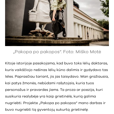
„Pakopa po pakopos“. Foto: Miško Motė
Kitoje istorijoje pasakojama, kad buvo toks lėlių daktaras,
kuris vaikščiojo nešinas lėlių kūno dalimis ir gydydavo tas
lėles. Paprasčiau tariant, jis jas taisydavo. Man gražiausia,
kai patys žmonės, nebūdami rašytojais, kuria tuos
personažus ir pravardes jiems. Ta proza ar poezija, kuri
susikuria realybėje yra kaip grietinėlė, kurią galima
nugriebti. Projekte „Pakopa po pakopos“ mano darbas ir
buvo nugriebti tą gyventojų sukurtą
grietinėlę.