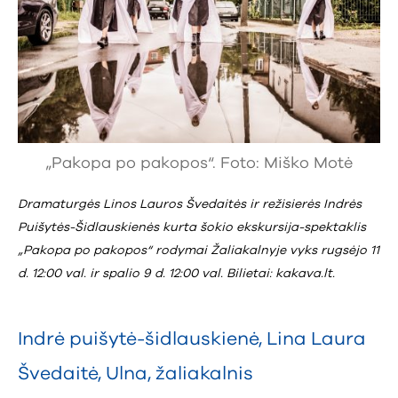
„Pakopa po pakopos“. Foto: Miško Motė
Dramaturgės Linos Lauros Švedaitės ir režisierės Indrės
Puišytės-Šidlauskienės kurta šokio ekskursija-spektaklis
„Pakopa po pakopos“ rodymai Žaliakalnyje vyks rugsėjo 11
d. 12:00 val. ir spalio 9 d. 12:00 val. Bilietai:
kakava.lt
.
Indrė puišytė-šidlauskienė
,
Lina Laura
Švedaitė
,
Ulna
,
žaliakalnis