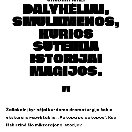
DALYKĖLIAI,
SMULKMENOS,
KURIOS
SUTEIKIA
ISTORIJAI
MAGIJOS.
Žaliakalnį tyrinėjai kurdama dramaturgiją šokio
ekskursijai-spektakliui „Pakopa po pakopos“. Kuo
išskirtinė šio mikrorajono istorija?