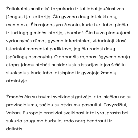
Žaliakalnis susitelkė tarpukariu ir tai labai jaučiasi vos
įžengus į jo teritoriją. Čia gyvena daug intelektualų,
menininkų. Šis rajonas yra žmonių, kurie turi labai plačia
ir turtingą giminės istoriją, „bomba“. Čia buvo planuojami
vyriausybės rūmai, gyveno ir karininkai, vidurinioji klasė.
Istoriniai momentai padiktavo, jog čia radosi daug
įspūdingų asmenybių. O dabar šis rajonas išgyvena naują
etapą. Įdomu stebėti susidariusius istorijos ir jos šešėlių
sluoksnius, kurie labai atsispindi ir gyvojoje žmonių
atmintyje.
Žmonės čia su tavimi sveikinasi gatvėje ir tai siečiau ne su
provincialumu, tačiau su atvirumu pasauliui. Pavyzdžiui,
Vakarų Europoje praeiviai sveikinasi ir tai yra įprasta bei
sukuria saugumo burbulą, rodo norą bendrauti ir
dalintis.