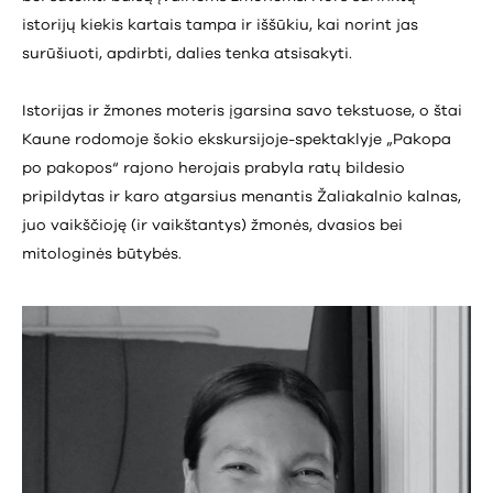
istorijų kiekis kartais tampa ir iššūkiu, kai norint jas
surūšiuoti, apdirbti, dalies tenka atsisakyti.
Istorijas ir žmones moteris įgarsina savo tekstuose, o štai
Kaune rodomoje šokio ekskursijoje-spektaklyje „Pakopa
po pakopos“ rajono herojais prabyla ratų bildesio
pripildytas ir karo atgarsius menantis Žaliakalnio kalnas,
juo vaikščioję (ir vaikštantys) žmonės, dvasios bei
mitologinės būtybės.