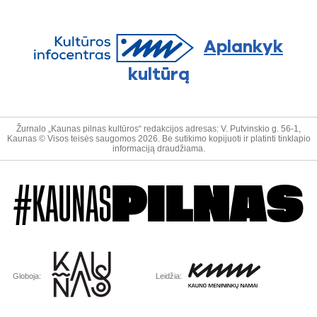
Aplankyk
kultūrą
Žurnalo „Kaunas pilnas kultūros“ redakcijos adresas: V. Putvinskio g. 56-1,
Kaunas © Visos teisės saugomos 2026. Be sutikimo kopijuoti ir platinti tinklapio
informaciją draudžiama.
#KAUNAS
PILNAS
Globoja:
Leidžia: