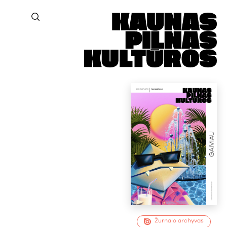
Žurnalo archyvas