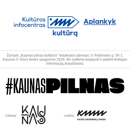
Aplankyk
kultūrą
Žurnalo „Kaunas pilnas kultūros“ redakcijos adresas: V. Putvinskio g. 56-1,
Kaunas © Visos teisės saugomos 2026. Be sutikimo kopijuoti ir platinti tinklapio
informaciją draudžiama.
#KAUNAS
PILNAS
Globoja:
Leidžia: