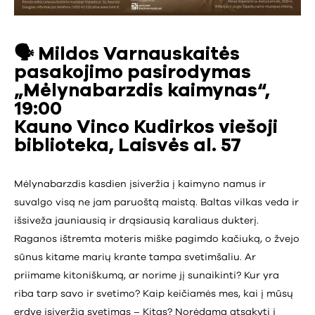
🗣️
Mildos Varnauskaitės
pasakojimo pasirodymas
„Mėlynabarzdis kaimynas“,
19:00
Kauno Vinco Kudirkos viešoji
biblioteka, Laisvės al. 57
Mėlynabarzdis kasdien įsiveržia į kaimyno namus ir
suvalgo visą ne jam paruoštą maistą. Baltas vilkas veda ir
išsiveža jauniausią ir drąsiausią karaliaus dukterį.
Raganos ištremta moteris miške pagimdo kačiuką, o žvejo
sūnus kitame marių krante tampa svetimšaliu. Ar
priimame kitoniškumą, ar norime jį sunaikinti? Kur yra
riba tarp savo ir svetimo? Kaip keičiamės mes, kai į mūsų
erdvę įsiveržia svetimas – Kitas? Norėdama atsakyti į