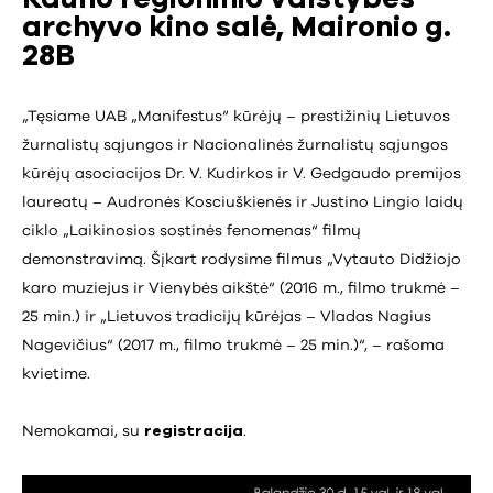
archyvo kino salė, Maironio g.
28B
„Tęsiame UAB „Manifestus“ kūrėjų – prestižinių Lietuvos
žurnalistų sąjungos ir Nacionalinės žurnalistų sąjungos
kūrėjų asociacijos Dr. V. Kudirkos ir V. Gedgaudo premijos
laureatų – Audronės Kosciuškienės ir Justino Lingio laidų
ciklo „Laikinosios sostinės fenomenas“ filmų
demonstravimą. Šįkart rodysime filmus „Vytauto Didžiojo
karo muziejus ir Vienybės aikštė“ (2016 m., filmo trukmė –
25 min.) ir „Lietuvos tradicijų kūrėjas – Vladas Nagius
Nagevičius“ (2017 m., filmo trukmė – 25 min.)“, – rašoma
kvietime.
Nemokamai, su
registracija
.