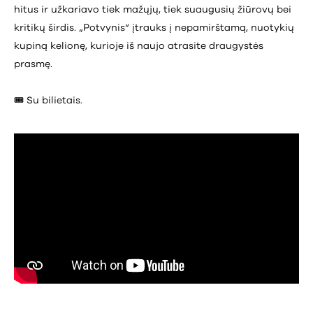
hitus ir užkariavo tiek mažųjų, tiek suaugusių žiūrovų bei
kritikų širdis. „Potvynis“ įtrauks į nepamirštamą, nuotykių
kupiną kelionę, kurioje iš naujo atrasite draugystės
prasmę.
🎟️ Su bilietais.