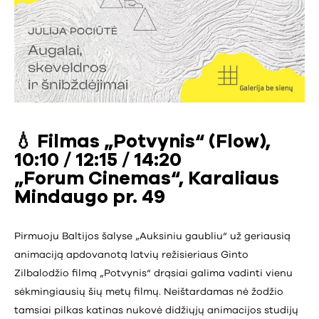
💧 Filmas „Potvynis“ (Flow),
10:10 / 12:15 / 14:20
„Forum Cinemas“, Karaliaus
Mindaugo pr. 49
Pirmuoju Baltijos šalyse „Auksiniu gaubliu“ už geriausią
animaciją apdovanotą latvių režisieriaus Ginto
Zilbalodžio filmą „Potvynis“ drąsiai galima vadinti vienu
sėkmingiausių šių metų filmų. Neištardamas nė žodžio
tamsiai pilkas katinas nukovė didžiųjų animacijos studijų