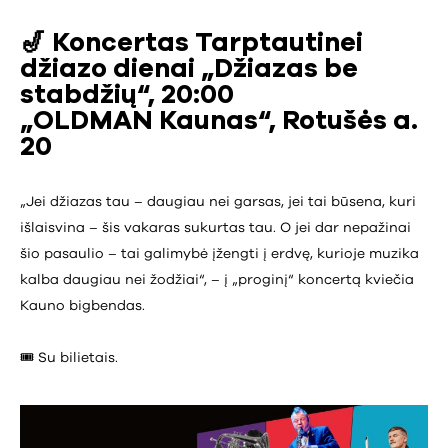
🎷
Koncertas Tarptautinei
džiazo dienai „Džiazas be
stabdžių“, 20:00
„OLDMAN Kaunas“, Rotušės a.
20
„Jei džiazas tau – daugiau nei garsas, jei tai būsena, kuri
išlaisvina – šis vakaras sukurtas tau. O jei dar nepažinai
šio pasaulio – tai galimybė įžengti į erdvę, kurioje muzika
kalba daugiau nei žodžiai“, – į „proginį“ koncertą kviečia
Kauno bigbendas.
🎟️ Su bilietais.