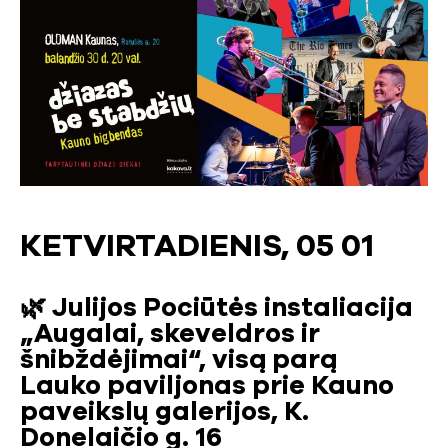
KETVIRTADIENIS, 05 01
🌿
Julijos Pociūtės instaliacija
„Augalai, skeveldros ir
šnibždėjimai“, visą parą
Lauko paviljonas prie Kauno
paveikslų galerijos, K.
Donelaičio g. 16