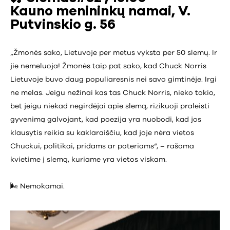
Kauno menininkų namai, V.
Putvinskio g. 56
„Žmonės sako, Lietuvoje per metus vyksta per 50 slemų. Ir
jie nemeluoja! Žmonės taip pat sako, kad Chuck Norris
Lietuvoje buvo daug populiaresnis nei savo gimtinėje. Irgi
ne melas. Jeigu nežinai kas tas Chuck Norris, nieko tokio,
bet jeigu niekad negirdėjai apie slemą, rizikuoji praleisti
gyvenimą galvojant, kad poezija yra nuobodi, kad jos
klausytis reikia su kaklaraiščiu, kad joje nėra vietos
Chuckui, politikai, pridams ar poteriams“, – rašoma
kvietime į slemą, kuriame yra vietos viskam.
🌬️ Nemokamai.