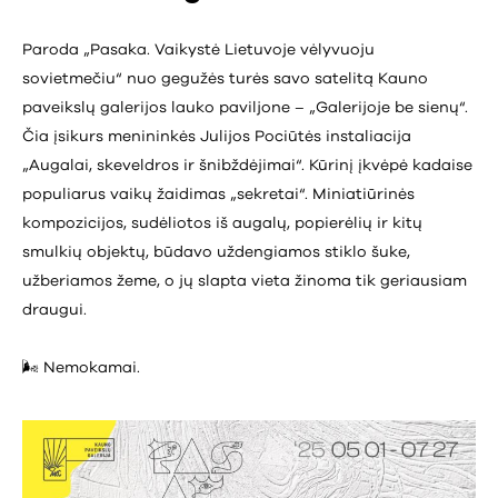
Paroda „Pasaka. Vaikystė Lietuvoje vėlyvuoju
sovietmečiu“ nuo gegužės turės savo satelitą Kauno
paveikslų galerijos lauko paviljone – „Galerijoje be sienų“.
Čia įsikurs menininkės Julijos Pociūtės instaliacija
„Augalai, skeveldros ir šnibždėjimai“. Kūrinį įkvėpė kadaise
populiarus vaikų žaidimas „sekretai“. Miniatiūrinės
kompozicijos, sudėliotos iš augalų, popierėlių ir kitų
smulkių objektų, būdavo uždengiamos stiklo šuke,
užberiamos žeme, o jų slapta vieta žinoma tik geriausiam
draugui.
🌬️ Nemokamai.