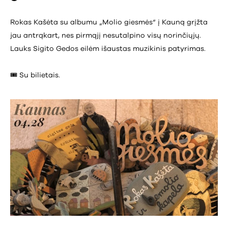
Rokas Kašėta su albumu „Molio giesmės“ į Kauną grįžta
jau antrąkart, nes pirmąjį nesutalpino visų norinčiųjų.
Lauks Sigito Gedos eilėm išaustas muzikinis patyrimas.
🎟️ Su bilietais.