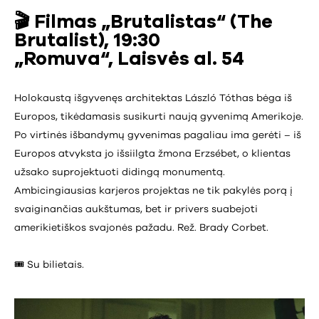
🎬
Filmas „Brutalistas“ (The
Brutalist), 19:30
„Romuva“, Laisvės al. 54
Holokaustą išgyvenęs architektas László Tóthas bėga iš
Europos, tikėdamasis susikurti naują gyvenimą Amerikoje.
Po virtinės išbandymų gyvenimas pagaliau ima gerėti – iš
Europos atvyksta jo išsiilgta žmona Erzsébet, o klientas
užsako suprojektuoti didingą monumentą.
Ambicingiausias karjeros projektas ne tik pakylės porą į
svaiginančias aukštumas, bet ir privers suabejoti
amerikietiškos svajonės pažadu. Rež. Brady Corbet.
🎟️ Su bilietais.