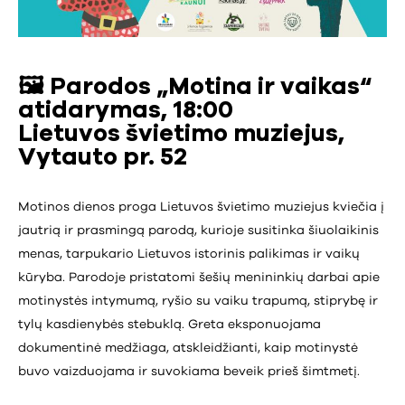
🖼️
Parodos „Motina ir vaikas“
atidarymas, 18:00
Lietuvos švietimo muziejus,
Vytauto pr. 52
Motinos dienos proga Lietuvos švietimo muziejus kviečia į
jautrią ir prasmingą parodą, kurioje susitinka šiuolaikinis
menas, tarpukario Lietuvos istorinis palikimas ir vaikų
kūryba. Parodoje pristatomi šešių menininkių darbai apie
motinystės intymumą, ryšio su vaiku trapumą, stiprybę ir
tylų kasdienybės stebuklą. Greta eksponuojama
dokumentinė medžiaga, atskleidžianti, kaip motinystė
buvo vaizduojama ir suvokiama beveik prieš šimtmetį.