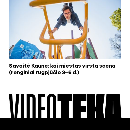
Savaitė Kaune: kai miestas virsta scena
(renginiai rugpjūčio 3–6 d.)
VIDEO
TEKA