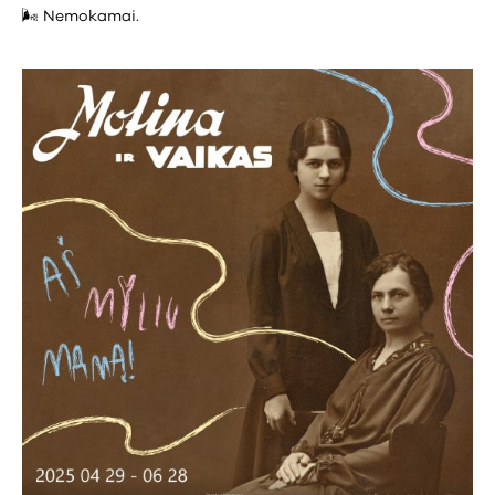
🌬️ Nemokamai.