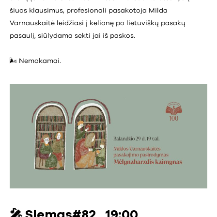
šiuos klausimus, profesionali pasakotoja Milda
Varnauskaitė leidžiasi į kelionę po lietuviškų pasakų
pasaulį, siūlydama sekti jai iš paskos.
🌬️ Nemokamai.
🎤
Slemas#82 , 19:00