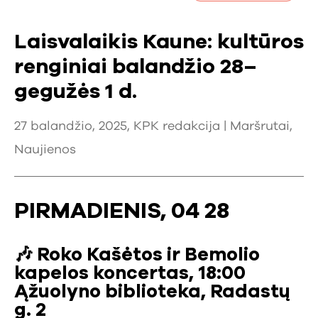
Laisvalaikis Kaune: kultūros
renginiai balandžio 28–
gegužės 1 d.
27 balandžio, 2025, KPK redakcija |
Maršrutai
,
Naujienos
PIRMADIENIS, 04 28
🎶
Roko Kašėtos ir Bemolio
kapelos koncertas, 18:00
Ąžuolyno biblioteka, Radastų
g. 2