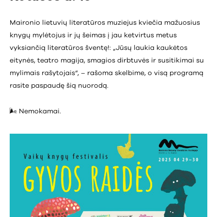
Maironio lietuvių literatūros muziejus kviečia mažuosius
knygų mylėtojus ir jų šeimas į jau ketvirtus metus
vyksiančią literatūros šventę!: „Jūsų laukia kaukėtos
eitynės, teatro magija, smagios dirbtuvės ir susitikimai su
mylimais rašytojais“, – rašoma skelbime, o visą programą
rasite paspaudę šią nuorodą.
🌬️ Nemokamai.