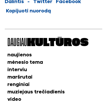
Dalintis
-
Twitter
Facebook
Kopijuoti nuorodą
DAUGIAU
KULTŪROS
naujienos
mėnesio tema
interviu
maršrutai
renginiai
muziejaus trečiadienis
video