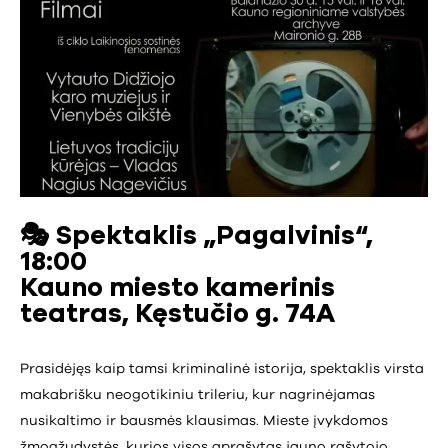
🎭
Spektaklis „Pagalvinis“,
18:00
Kauno miesto kamerinis
teatras, Kęstučio g. 74A
Prasidėjęs kaip tamsi kriminalinė istorija, spektaklis virsta
makabrišku neogotikiniu trileriu, kur nagrinėjamas
nusikaltimo ir bausmės klausimas. Mieste įvykdomos
žmogžudystės, kurios visos aprašytas jauno rašytojo