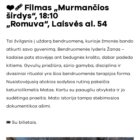
❤️‍🩹
Filmas „Murmančios
širdys“, 18:10
„Romuva“, Laisvės al. 54
Tai žvilgsnis į uždarą bendruomenę, kurioje žmonės bando
atkurti savo gyvenimą. Bendruomenės lyderis Žanas –
kadaise pats stovėjęs ant bedugnės krašto, dabar padeda
kitiems. Gyvulių priežiūra, sūrio gamyba, disciplina ir
dvasiniai ritualai yra šios bendruomenės terapijos forma.
Nusistovėjusią atokios sodybos rutiną pakeičia
keturiolikmetis Matas. Kartu su paaugliu atvyksta ir jo
sudėtinga praeitis. Mato istorija tampa stebimosios
dokumentikos ašimi.
🎟️ Su bilietais.