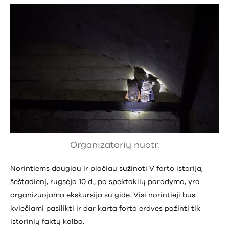
Organizatorių nuotr.
Norintiems daugiau ir plačiau sužinoti V forto istoriją,
šeštadienį, rugsėjo 10 d., po spektaklių parodymo, yra
organizuojama ekskursija su gide. Visi norintieji bus
kviečiami pasilikti ir dar kartą forto erdves pažinti tik
istorinių faktų kalba.