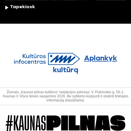
Tapekiosk
Aplankyk
kultūrą
Žurnalo „Kaunas pilnas kultūros“ redakcijos adresas: V. Putvinskio g. 56-1,
Kaunas © Visos teisės saugomos 2026. Be sutikimo kopijuoti ir platinti tinklapio
informaciją draudžiama.
#KAUNAS
PILNAS