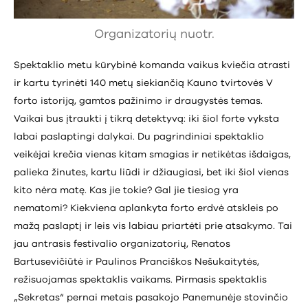
Organizatorių nuotr.
Spektaklio metu kūrybinė komanda vaikus kviečia atrasti
ir kartu tyrinėti 140 metų siekiančią Kauno tvirtovės V
forto istoriją, gamtos pažinimo ir draugystės temas.
Vaikai bus įtraukti į tikrą detektyvą: iki šiol forte vyksta
labai paslaptingi dalykai. Du pagrindiniai spektaklio
veikėjai krečia vienas kitam smagias ir netikėtas išdaigas,
palieka žinutes, kartu liūdi ir džiaugiasi, bet iki šiol vienas
kito nėra matę. Kas jie tokie? Gal jie tiesiog yra
nematomi? Kiekviena aplankyta forto erdvė atskleis po
mažą paslaptį ir leis vis labiau priartėti prie atsakymo. Tai
jau antrasis festivalio organizatorių, Renatos
Bartusevičiūtė ir Paulinos Pranciškos Nešukaitytės,
režisuojamas spektaklis vaikams. Pirmasis spektaklis
„Sekretas“ pernai metais pasakojo Panemunėje stovinčio