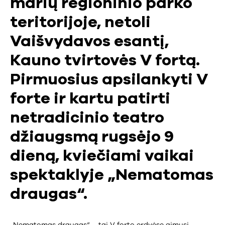
marių regioninio parko
teritorijoje, netoli
Vaišvydavos esantį,
Kauno tvirtovės V fortą.
Pirmuosius apsilankyti V
forte ir kartu patirti
netradicinio teatro
džiaugsmą rugsėjo 9
dieną, kviečiami vaikai
spektaklyje „Nematomas
draugas“.
„Nematomas draugas“ – tai V forto erdvėse gimusi