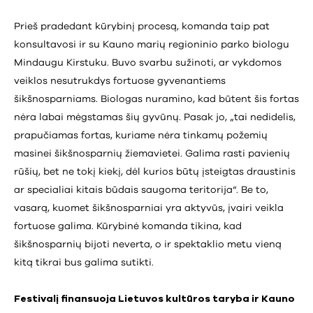
Prieš pradedant kūrybinį procesą, komanda taip pat
konsultavosi ir su Kauno marių regioninio parko biologu
Mindaugu Kirstuku. Buvo svarbu sužinoti, ar vykdomos
veiklos nesutrukdys fortuose gyvenantiems
šikšnosparniams. Biologas nuramino, kad būtent šis fortas
nėra labai mėgstamas šių gyvūnų. Pasak jo, „tai nedidelis,
prapučiamas fortas, kuriame nėra tinkamų požemių
masinei šikšnosparnių žiemavietei. Galima rasti pavienių
rūšių, bet ne tokį kiekį, dėl kurios būtų įsteigtas draustinis
ar specialiai kitais būdais saugoma teritorija“. Be to,
vasarą, kuomet šikšnosparniai yra aktyvūs, įvairi veikla
fortuose galima. Kūrybinė komanda tikina, kad
šikšnosparnių bijoti neverta, o ir spektaklio metu vieną
kitą tikrai bus galima sutikti.
Festivalį finansuoja Lietuvos kultūros taryba ir Kauno