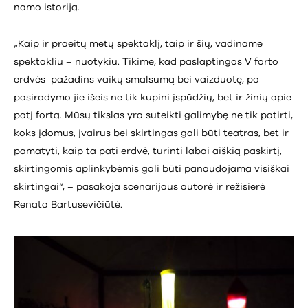
namo istoriją.
„Kaip ir praeitų metų spektaklį, taip ir šių, vadiname
spektakliu – nuotykiu. Tikime, kad paslaptingos V forto
erdvės pažadins vaikų smalsumą bei vaizduotę, po
pasirodymo jie išeis ne tik kupini įspūdžių, bet ir žinių apie
patį fortą. Mūsų tikslas yra suteikti galimybę ne tik patirti,
koks įdomus, įvairus bei skirtingas gali būti teatras, bet ir
pamatyti, kaip ta pati erdvė, turinti labai aiškią paskirtį,
skirtingomis aplinkybėmis gali būti panaudojama visiškai
skirtingai“, – pasakoja scenarijaus autorė ir režisierė
Renata Bartusevičiūtė.