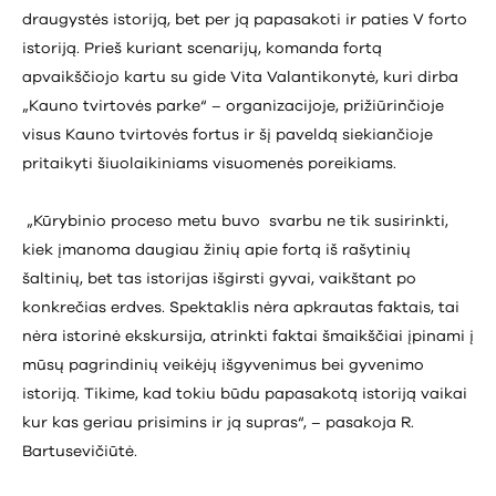
draugystės istoriją, bet per ją papasakoti ir paties V forto
istoriją. Prieš kuriant scenarijų, komanda fortą
apvaikščiojo kartu su gide Vita Valantikonytė, kuri dirba
„Kauno tvirtovės parke“ – organizacijoje, prižiūrinčioje
visus Kauno tvirtovės fortus ir šį paveldą siekiančioje
pritaikyti šiuolaikiniams visuomenės poreikiams.
„Kūrybinio proceso metu buvo svarbu ne tik susirinkti,
kiek įmanoma daugiau žinių apie fortą iš rašytinių
šaltinių, bet tas istorijas išgirsti gyvai, vaikštant po
konkrečias erdves. Spektaklis nėra apkrautas faktais, tai
nėra istorinė ekskursija, atrinkti faktai šmaikščiai įpinami į
mūsų pagrindinių veikėjų išgyvenimus bei gyvenimo
istoriją. Tikime, kad tokiu būdu papasakotą istoriją vaikai
kur kas geriau prisimins ir ją supras“, – pasakoja R.
Bartusevičiūtė.