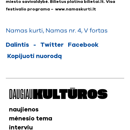
miesto savivaldybė. Bilietus platina bilietai.lt. Visa
festivalio programa –
www.namaskurti.lt
Namas kurti
,
Namas nr. 4
,
V fortas
Dalintis
-
Twitter
Facebook
Kopijuoti nuorodą
DAUGIAU
KULTŪROS
naujienos
mėnesio tema
interviu