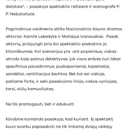
dalykais“, – pasakoja spektaklio režisierė ir scenografė P.
P. Nešukaitytė.
Pagrindinius vaidmenis atliks Nacionalinio Kauno dramos
aktoriai: Kamilė Lebedytė ir Motiejus Ivanauskas. Pasak
aktorių, prisijungti prie šio spektaklio paskatino jo
kitoniškumas. Kol scenarijus yra ant popieriaus, viskas
atrodo kaip painus detektyvas: juk visos erdvės turi labai
specifinius pavadinimus: puskaponieriai, kazematai,
sandėliai, ventiliacijos šachtos. Bet kai esi vietoje,
pačiame forte, ir seki pasakojimo linija, viskas vyniojasi,
tarsi, siūlų kamuoliukas.
Ne tik pramogauti, bet ir edukuoti
Kūrybinė komanda pasakoja, kad kuriant šį spektaklį
buvo svarbu papasakoti ne tik linksmą dviejų veikėjų