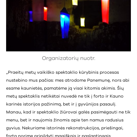
Organizatorių nuotr.
„Praeitų metų vaikiško spektaklio kūrybinis procesas
nustebino mus pačias: mes atrodome Panemunę, nors abi
esame kaunietės, pamatėme ją visai kitomis akimis. Šių
metų spektaklis netikėtai nuvedė ne tik į forto ir Kauno
karinės istorijos pažinimą, bet ir į gyvūnijos pasaulį.
Manau, kad ir spektaklio žiūrovai galės pasimėgauti ne tik
menu, bet ir naujomis žinomis apie ten namus radusius
gyvius. Nekuriame istorinės rekonstrukcijos, priešingai,
fortą norime pripildyti magiškais ir paslaptingais