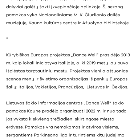
dalyviai galėtų šokti įkvepiančioje aplinkoje. Šį sezoną
pamokos vyko Nacionaliniame M. K. Čiurlionio dailės
muziejuje, Kauno kultūros centre ir Ąžuolyno bibliotekoje.
*
Kūrybiškos Europos projektas „Dance Well“ prasidėjo 2013
m. kaip lokali iniciatyva Italijoje, o iki 2019 metų jau buvo
išplėstas tarptautiniu mastu. Projektas vienija aštuonias
scenos menų ir švietimo organizacijas iš penkių Europos
šalių: Italijos, Vokietijos, Prancūzijos, Lietuvos ir Čekijos.
Lietuvos šokio informacijos centras „Dance Well“ šokio
pamokas Kaune pradėjo organizuoti 2022 m. ir nuo tada
jos vyksta kiekvieną trečiadienį skirtingose miesto
erdvėse. Pamokos yra nemokamos ir atviros visiems,
sergantiems Parkinsono liga ir turintiems kitų judėjimo