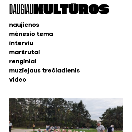
DAUGIAU
KULTŪROS
naujienos
mėnesio tema
interviu
maršrutai
renginiai
muziejaus trečiadienis
video