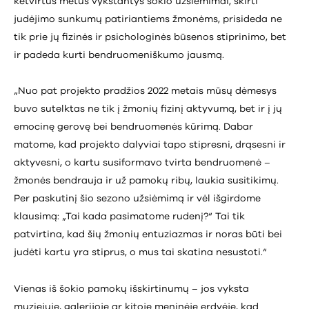
ketvirtus metus vykstantys šokio užsiėmimai, skirti
judėjimo sunkumų patiriantiems žmonėms, prisideda ne
tik prie jų fizinės ir psichologinės būsenos stiprinimo, bet
ir padeda kurti bendruomeniškumo jausmą.
„Nuo pat projekto pradžios 2022 metais mūsų dėmesys
buvo sutelktas ne tik į žmonių fizinį aktyvumą, bet ir į jų
emocinę gerovę bei bendruomenės kūrimą. Dabar
matome, kad projekto dalyviai tapo stipresni, drąsesni ir
aktyvesni, o kartu susiformavo tvirta bendruomenė –
žmonės bendrauja ir už pamokų ribų, laukia susitikimų.
Per paskutinį šio sezono užsiėmimą ir vėl išgirdome
klausimą: „Tai kada pasimatome rudenį?“ Tai tik
patvirtina, kad šių žmonių entuziazmas ir noras būti bei
judėti kartu yra stiprus, o mus tai skatina nesustoti.“
Vienas iš šokio pamokų išskirtinumų – jos vyksta
muziejuje, galerijoje ar kitoje meninėje erdvėje, kad