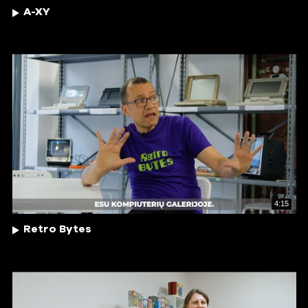
A-XY
4:15
Retro Bytes