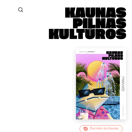
Žurnalo archyvas