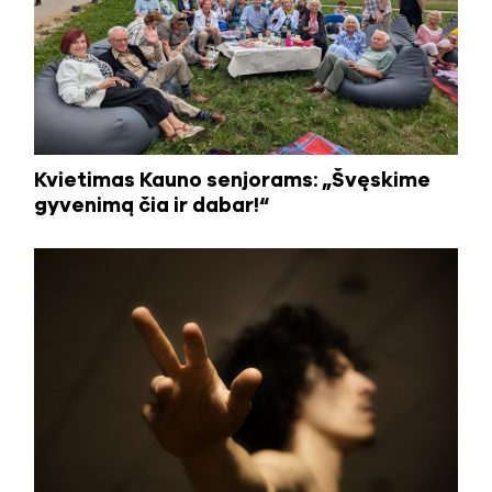
Kvietimas Kauno senjorams: „Švęskime
gyvenimą čia ir dabar!“