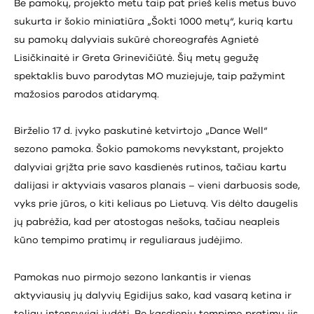
Be pamokų, projekto metu taip pat prieš kelis metus buvo
sukurta ir šokio miniatiūra „Šokti 1000 metų“, kurią kartu
su pamokų dalyviais sukūrė choreografės Agnietė
Lisičkinaitė ir Greta Grinevičiūtė. Šių metų gegužę
spektaklis buvo parodytas MO muziejuje, taip pažymint
mažosios parodos atidarymą.
Birželio 17 d. įvyko paskutinė ketvirtojo „Dance Well“
sezono pamoka. Šokio pamokoms nevykstant, projekto
dalyviai grįžta prie savo kasdienės rutinos, tačiau kartu
dalijasi ir aktyviais vasaros planais – vieni darbuosis sode,
vyks prie jūros, o kiti keliaus po Lietuvą. Vis dėlto daugelis
jų pabrėžia, kad per atostogas nešoks, tačiau neapleis
kūno tempimo pratimų ir reguliaraus judėjimo.
Pamokas nuo pirmojo sezono lankantis ir vienas
aktyviausių jų dalyvių Egidijus sako, kad vasarą ketina ir
toliau intensyviai judėti. Be kasdienių tempimo pratimų jis