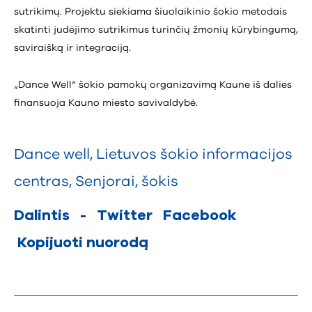
sutrikimų. Projektu siekiama šiuolaikinio šokio metodais
skatinti judėjimo sutrikimus turinčių žmonių kūrybingumą,
saviraišką ir integraciją.
„Dance Well“ šokio pamokų organizavimą Kaune iš dalies
finansuoja Kauno miesto savivaldybė.
Dance well
,
Lietuvos šokio informacijos
centras
,
Senjorai
,
šokis
Dalintis
-
Twitter
Facebook
Kopijuoti nuorodą