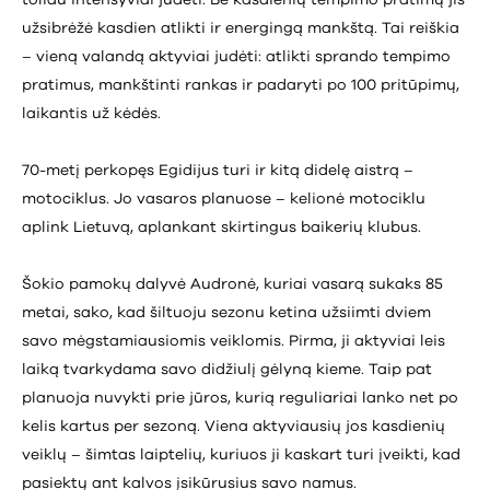
užsibrėžė kasdien atlikti ir energingą mankštą. Tai reiškia
– vieną valandą aktyviai judėti: atlikti sprando tempimo
pratimus, mankštinti rankas ir padaryti po 100 pritūpimų,
laikantis už kėdės.
70-metį perkopęs Egidijus turi ir kitą didelę aistrą –
motociklus. Jo vasaros planuose – kelionė motociklu
aplink Lietuvą, aplankant skirtingus baikerių klubus.
Šokio pamokų dalyvė Audronė, kuriai vasarą sukaks 85
metai, sako, kad šiltuoju sezonu ketina užsiimti dviem
savo mėgstamiausiomis veiklomis. Pirma, ji aktyviai leis
laiką tvarkydama savo didžiulį gėlyną kieme. Taip pat
planuoja nuvykti prie jūros, kurią reguliariai lanko net po
kelis kartus per sezoną. Viena aktyviausių jos kasdienių
veiklų – šimtas laiptelių, kuriuos ji kaskart turi įveikti, kad
pasiektų ant kalvos įsikūrusius savo namus.