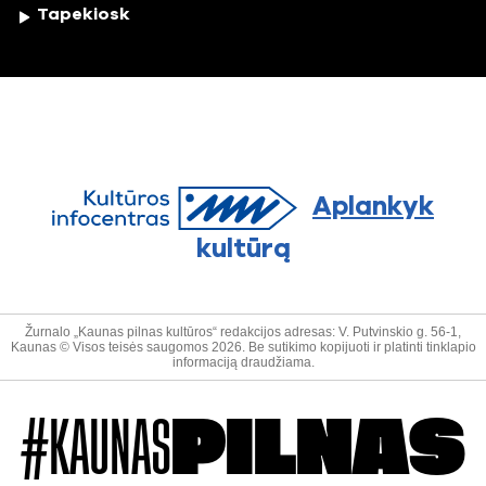
Tapekiosk
Aplankyk
kultūrą
Žurnalo „Kaunas pilnas kultūros“ redakcijos adresas: V. Putvinskio g. 56-1,
Kaunas © Visos teisės saugomos 2026. Be sutikimo kopijuoti ir platinti tinklapio
informaciją draudžiama.
#KAUNAS
PILNAS