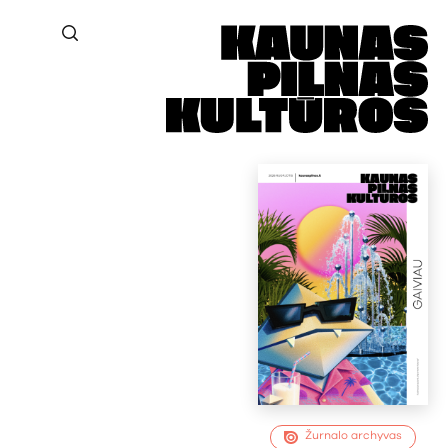
Žurnalo archyvas