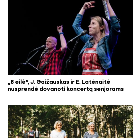
„8 eilė“, J. Gaižauskas ir E. Latėnaitė
nusprendė dovanoti koncertą senjorams