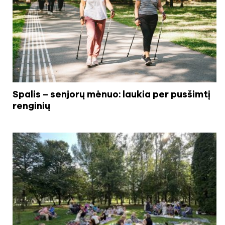
Spalis – senjorų mėnuo: laukia per pusšimtį
renginių