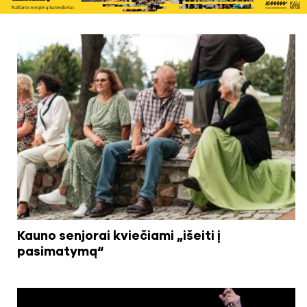
Kauno senjorai kviečiami „išeiti į
pasimatymą“