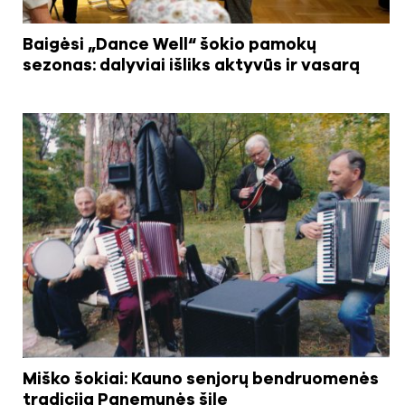
Baigėsi „Dance Well“ šokio pamokų
sezonas: dalyviai išliks aktyvūs ir vasarą
Miško šokiai: Kauno senjorų bendruomenės
tradicija Panemunės šile