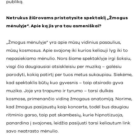
publiką.
Netrukus žiūrovams pristatysite spektaklį „Žmogus
mėnulyje“. Apie ką jis yra tau asmeniškai?
„Žmogus mėnulyje“ yra apie mūsų vidinius pasaulius,
mūsų kosmosus. Apie svajonę iki kurios keliauji lyg iki to
nepasiekiamo mėnulio. Nors šiame spektaklyje irgi šoksiu,
visgi čia daugiausiai atsiskleisiu per muziką – galėsiu
parodyti, kokią patirtį per tuos metus sukaupiau. Siekėme,
kad spektaklis būtų kuo gyvesnis – taip atsirado gyva
muzika. Joje yra trapumo ir tyrumo – tarsi dulkės
kosmose, primenančio vidinę žmogaus anatomiją. Norime,
kad žmogus pasijaustų kaip koncerte, todėl bus daugiau
ritminio garso, taip pat skambesių, kurie hipnotizuoja,
panardina į svajones, leidžia pasijusti tarsi keliautum link
savo neatrasto mėnulio.