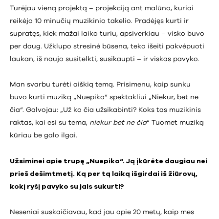
Turėjau vieną projektą – projekciją ant malūno, kuriai
reikėjo 10 minučių muzikinio takelio. Pradėjęs kurti ir
supratęs, kiek mažai laiko turiu, apsiverkiau – visko buvo
per daug. Užklupo stresinė būsena, teko išeiti pakvėpuoti
laukan, iš naujo susitelkti, susikaupti – ir viskas pavyko.
Man svarbu turėti aiškią temą. Prisimenu, kaip sunku
buvo kurti muziką „Nuepiko“ spektakliui „Niekur, bet ne
čia“. Galvojau: „Už ko čia užsikabinti? Koks tas muzikinis
raktas, kai esi su tema,
niekur bet ne čia
“ Tuomet muziką
kūriau be galo ilgai.
Užsiminei apie trupę „Nuepiko“. Ją įkūrėte daugiau nei
prieš dešimtmetį. Ką per tą laiką išgirdai iš žiūrovų,
kokį ryšį pavyko su jais sukurti?
Neseniai suskaičiavau, kad jau apie 20 metų, kaip mes