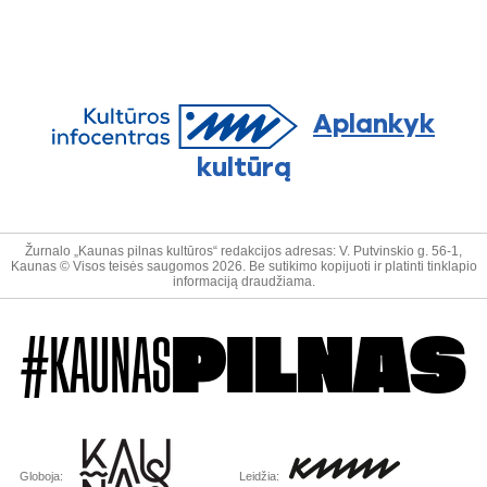
Aplankyk
kultūrą
Žurnalo „Kaunas pilnas kultūros“ redakcijos adresas: V. Putvinskio g. 56-1,
Kaunas © Visos teisės saugomos 2026. Be sutikimo kopijuoti ir platinti tinklapio
informaciją draudžiama.
#KAUNAS
PILNAS
Globoja:
Leidžia: