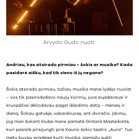
Arvydo Gudo nuotr.
Andriau, kas atsirado pirmiau – šokis ar muzika? Kada
pasidarė aišku, kad tik vieno iš jų negana?
Šokis atsirado pirmiau, tačiau muzika mane lydėjo nuolat
– vos tik pasirodydavo naujų kūrinių, juos siųsdavausi ir
kruopščiai dėliodavau pagal išleidimo datą – mėnesį ir
dieną. Šokau gatvėje, vakarėliuose, ant dviračio. Įdomu,
jog man šokant klube mane pamatė Gintarė Masteikaitė,
kuri pasiūlė prisijungti prie Kauno šokio teatro „Aura“. Tuo
metu buvau pradėjęs kurti muziką, pamažu sukti