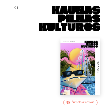
Žurnalo archyvas