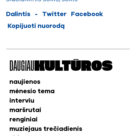
Dalintis
-
Twitter
Facebook
Kopijuoti nuorodą
DAUGIAU
KULTŪROS
naujienos
mėnesio tema
interviu
maršrutai
renginiai
muziejaus trečiadienis