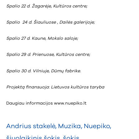
Spalio 22 d. Žagarėje, Kultūros centre;
Spalio 24 d. Šiauliuose , Dailės galerijoje;
Spalio 27 d. Kaune, Mokslo saloje;
Spalio 29 d. Prienuose, Kultūros centre;
Spalio 30 d. Vilniuje, Dūmų fabrike.
Projektą finansuoja: Lietuvos kultūros taryba
Daugiau informacijos
www.nuepiko.lt
Andrius stakelė
,
Muzika
,
Nuepiko
,
šiuolaikinis šokis
,
šokis