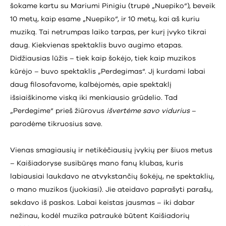
šokame kartu su Mariumi Pinigiu (trupė „Nuepiko“), beveik
10 metų, kaip esame „Nuepiko“, ir 10 metų, kai aš kuriu
muziką. Tai netrumpas laiko tarpas, per kurį įvyko tikrai
daug. Kiekvienas spektaklis buvo augimo etapas.
Didžiausias lūžis – tiek kaip šokėjo, tiek kaip muzikos
kūrėjo – buvo spektaklis „Perdegimas“. Jį kurdami labai
daug filosofavome, kalbėjomės, apie spektaklį
išsiaiškinome viską iki menkiausio grūdelio. Tad
„Perdegime“ prieš žiūrovus
išvertėme savo vidurius
–
parodėme tikruosius save.
Vienas smagiausių ir netikėčiausių įvykių per šiuos metus
– Kaišiadoryse susibūręs mano fanų klubas, kuris
labiausiai laukdavo ne atvykstančių šokėjų, ne spektaklių,
o mano muzikos (juokiasi). Jie ateidavo paprašyti parašų,
sekdavo iš paskos. Labai keistas jausmas – iki dabar
nežinau, kodėl muzika patraukė būtent Kaišiadorių