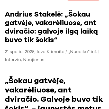
Andrius Stakelė: „Šokau
gatvėje, vakarėliuose, ant
dviračio: galvoje ilgą laiką
buvo tik šokis“
21 spalio, 2025, Ieva Klimaitė / „Nuepiko“ inf. |
Interviu
,
Naujienos
„Šokau gatvėje,
vakarėliuose, ant
dviračio. Galvoje buvo tik
šokis“, – jaunystės metus