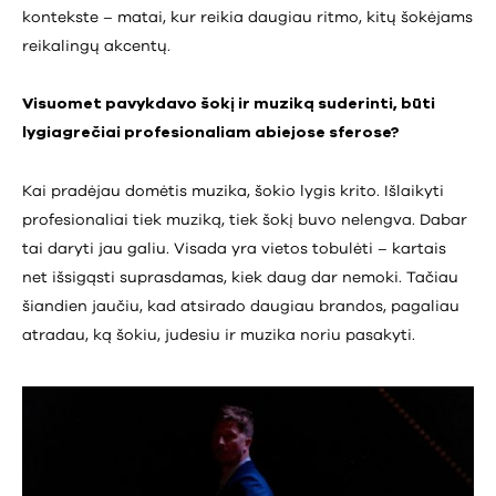
kontekste – matai, kur reikia daugiau ritmo, kitų šokėjams
reikalingų akcentų.
Visuomet pavykdavo šokį ir muziką suderinti, būti
lygiagrečiai profesionaliam abiejose sferose?
Kai pradėjau domėtis muzika, šokio lygis krito. Išlaikyti
profesionaliai tiek muziką, tiek šokį buvo nelengva. Dabar
tai daryti jau galiu. Visada yra vietos tobulėti – kartais
net išsigąsti suprasdamas, kiek daug dar nemoki. Tačiau
šiandien jaučiu, kad atsirado daugiau brandos, pagaliau
atradau, ką šokiu, judesiu ir muzika noriu pasakyti.