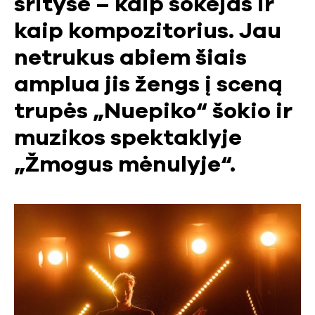
srityse – kaip šokėjas ir
kaip kompozitorius. Jau
netrukus abiem šiais
amplua jis žengs į sceną
trupės „Nuepiko“ šokio ir
muzikos spektaklyje
„Žmogus mėnulyje“.