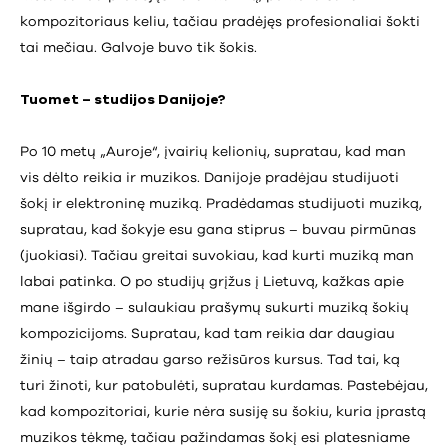
kompozitoriaus keliu, tačiau pradėjęs profesionaliai šokti
tai mečiau. Galvoje buvo tik šokis.
Tuomet – studijos Danijoje?
Po 10 metų „Auroje“, įvairių kelionių, supratau, kad man
vis dėlto reikia ir muzikos. Danijoje pradėjau studijuoti
šokį ir elektroninę muziką. Pradėdamas studijuoti muziką,
supratau, kad šokyje esu gana stiprus – buvau pirmūnas
(juokiasi). Tačiau greitai suvokiau, kad kurti muziką man
labai patinka. O po studijų grįžus į Lietuvą, kažkas apie
mane išgirdo – sulaukiau prašymų sukurti muziką šokių
kompozicijoms. Supratau, kad tam reikia dar daugiau
žinių – taip atradau garso režisūros kursus. Tad tai, ką
turi žinoti, kur patobulėti, supratau kurdamas. Pastebėjau,
kad kompozitoriai, kurie nėra susiję su šokiu, kuria įprastą
muzikos tėkmę, tačiau pažindamas šokį esi platesniame