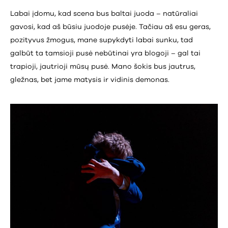
Labai įdomu, kad scena bus baltai juoda – natūraliai
gavosi, kad aš būsiu juodoje pusėje. Tačiau aš esu geras,
pozityvus žmogus, mane supykdyti labai sunku, tad
galbūt ta tamsioji pusė nebūtinai yra blogoji – gal tai
trapioji, jautrioji mūsų pusė. Mano šokis bus jautrus,
gležnas, bet jame matysis ir vidinis demonas.