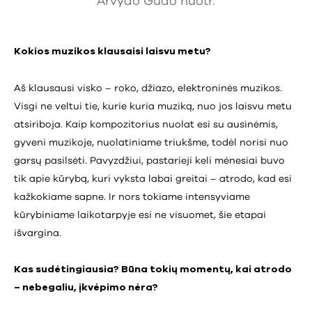
Arvydo Gudo nuotr.
Kokios muzikos klausaisi laisvu metu?
Aš klausausi visko – roko, džiazo, elektroninės muzikos.
Visgi ne veltui tie, kurie kuria muziką, nuo jos laisvu metu
atsiriboja. Kaip kompozitorius nuolat esi su ausinėmis,
gyveni muzikoje, nuolatiniame triukšme, todėl norisi nuo
garsų pasilsėti. Pavyzdžiui, pastarieji keli mėnesiai buvo
tik apie kūrybą, kuri vyksta labai greitai – atrodo, kad esi
kažkokiame sapne. Ir nors tokiame intensyviame
kūrybiniame laikotarpyje esi ne visuomet, šie etapai
išvargina.
Kas sudėtingiausia? Būna tokių momentų, kai atrodo
– nebegaliu, įkvėpimo nėra?