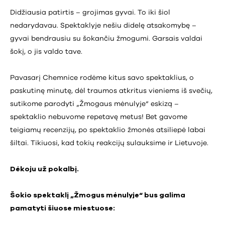
Didžiausia patirtis – grojimas gyvai. To iki šiol
nedarydavau. Spektaklyje nešiu didelę atsakomybę –
gyvai bendrausiu su šokančiu žmogumi. Garsais valdai
šokį, o jis valdo tave.
Pavasarį Chemnice rodėme kitus savo spektaklius, o
paskutinę minutę, dėl traumos atkritus vieniems iš svečių,
sutikome parodyti „Žmogaus mėnulyje“ eskizą –
spektaklio nebuvome repetavę metus! Bet gavome
teigiamų recenzijų, po spektaklio žmonės atsiliepė labai
šiltai. Tikiuosi, kad tokių reakcijų sulauksime ir Lietuvoje.
Dėkoju už pokalbį.
Šokio spektaklį „Žmogus mėnulyje“ bus galima
pamatyti šiuose miestuose: