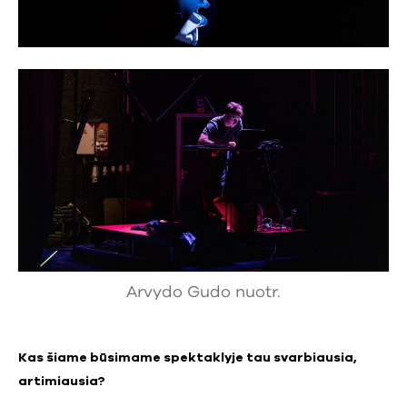
Arvydo Gudo nuotr.
Kas šiame būsimame spektaklyje tau svarbiausia,
artimiausia?