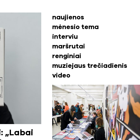
naujienos
mėnesio tema
interviu
maršrutai
renginiai
muziejaus trečiadienis
video
: „Labai