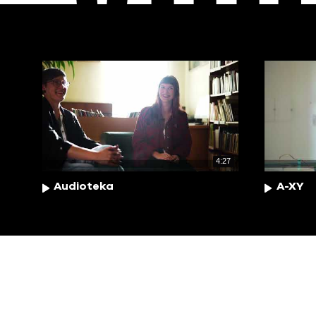
4:27
Audioteka
A-XY