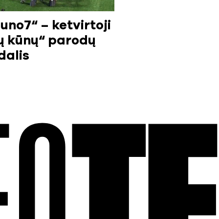
no7“ – ketvirtoji
ų kūnų“ parodų
dalis
EO
T