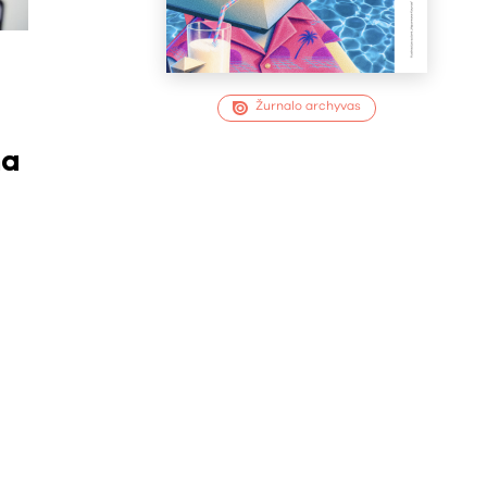
Žurnalo archyvas
ma