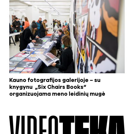
Kauno fotografijos galerijoje – su
knygynu „Six Chairs Books“
organizuojama meno leidinių mugė
VIDEO
TEKA