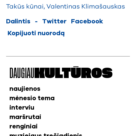
Takūs kūnai
,
Valentinas Klimašauskas
Dalintis
-
Twitter
Facebook
Kopijuoti nuorodą
DAUGIAU
KULTŪROS
naujienos
mėnesio tema
interviu
maršrutai
renginiai
muziejaus trečiadienis