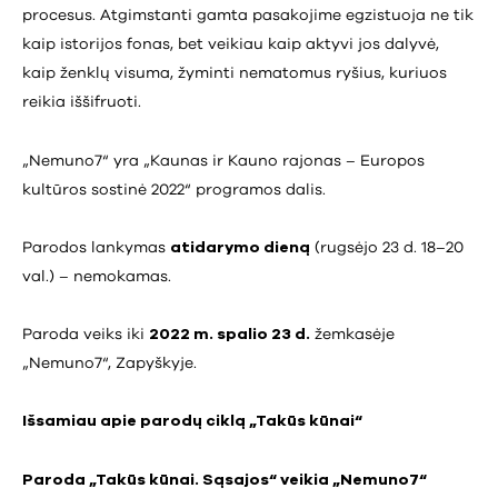
procesus. Atgimstanti gamta pasakojime egzistuoja ne tik
kaip istorijos fonas, bet veikiau kaip aktyvi jos dalyvė,
kaip ženklų visuma, žyminti nematomus ryšius, kuriuos
reikia iššifruoti.
„Nemuno7“ yra „Kaunas ir Kauno rajonas – Europos
kultūros sostinė 2022“ programos dalis.
Parodos lankymas
atidarymo dieną
(rugsėjo 23 d. 18–20
val.) – nemokamas.
Paroda veiks iki
2022 m. spalio 23 d.
žemkasėje
„Nemuno7“, Zapyškyje.
Išsamiau apie parodų ciklą „Takūs kūnai“
Paroda „Takūs kūnai. Sąsajos“ veikia „Nemuno7“