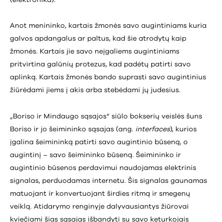
(elektronika).
Anot menininko, kartais žmonės savo augintiniams kuria
galvos apdangalus ar paltus, kad šie atrodytų kaip
žmonės. Kartais jie savo neįgaliems augintiniams
pritvirtina galūnių protezus, kad padėtų patirti savo
aplinką. Kartais žmonės bando suprasti savo augintinius
žiūrėdami jiems į akis arba stebėdami jų judesius.
„Boriso ir Mindaugo sąsajos“ siūlo bokserių veislės šuns
Boriso ir jo šeimininko sąsajas (ang.
interfaces
), kurios
įgalina šeimininką patirti savo augintinio būseną, o
augintinį – savo šeimininko būseną. Šeimininko ir
augintinio būsenos perdavimui naudojamas elektrinis
signalas, perduodamas internetu. Šis signalas gaunamas
matuojant ir konvertuojant širdies ritmą ir smegenų
veiklą. Atidarymo renginyje dalyvausiantys žiūrovai
kviečiami šias sąsajas išbandyti su savo keturkojais