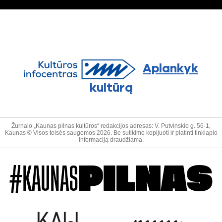
Aplankyk
kultūrą
Žurnalo „Kaunas pilnas kultūros“ redakcijos adresas: V. Putvinskio g. 56-1,
Kaunas © Visos teisės saugomos 2026. Be sutikimo kopijuoti ir platinti tinklapio
informaciją draudžiama.
#KAUNAS
PILNAS