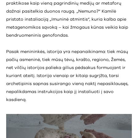
praktikose kaip vieną pagrindinių medijų ar metaforų
dažnai pasitelkia duonos raugą. „Nemuno7“ Kamilė
pristato instaliaciją „Imuninė atmintis“, kuria kalba apie
metagenomikos sąvoką – kai žmogaus kūnas veikia kaip
bendruomeninis genofondas.
Pasak menininkės, istorija yra nepanaikinama: tiek mūsų
pačių asmeninė, tiek mūsų tėvų, krašto, regiono, Žemės,
net vilčių istorijos palieka gilius pėdsakus formuojant ir
kuriant ateitį. Istorija vienaip ar kitaip sugrįžta, tarsi
archetipinis sapnas susirango vieną naktį nepasiklausęs,
nepalikdamas instrukcijos kaip jį instaliuoti į savo
kasdieną.