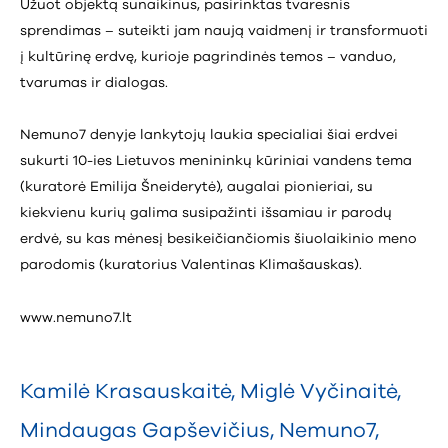
Užuot objektą sunaikinus, pasirinktas tvaresnis
sprendimas – suteikti jam naują vaidmenį ir transformuoti
į kultūrinę erdvę, kurioje pagrindinės temos – vanduo,
tvarumas ir dialogas.
Nemuno7 denyje lankytojų laukia specialiai šiai erdvei
sukurti 10-ies Lietuvos menininkų kūriniai vandens tema
(kuratorė Emilija Šneiderytė), augalai pionieriai, su
kiekvienu kurių galima susipažinti išsamiau ir parodų
erdvė, su kas mėnesį besikeičiančiomis šiuolaikinio meno
parodomis (kuratorius Valentinas Klimašauskas).
www.nemuno7.lt
Kamilė Krasauskaitė
,
Miglė Vyčinaitė
,
Mindaugas Gapševičius
,
Nemuno7
,