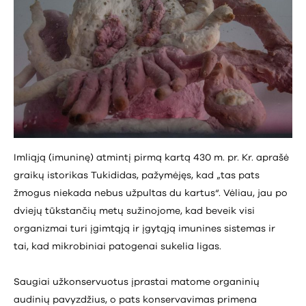
Imliąją (imuninę) atmintį pirmą kartą 430 m. pr. Kr. aprašė
graikų istorikas Tukididas, pažymėjęs, kad „tas pats
žmogus niekada nebus užpultas du kartus“. Vėliau, jau po
dviejų tūkstančių metų sužinojome, kad beveik visi
organizmai turi įgimtąją ir įgytąją imunines sistemas ir
tai, kad mikrobiniai patogenai sukelia ligas.
Saugiai užkonservuotus įprastai matome organinių
audinių pavyzdžius, o pats konservavimas primena