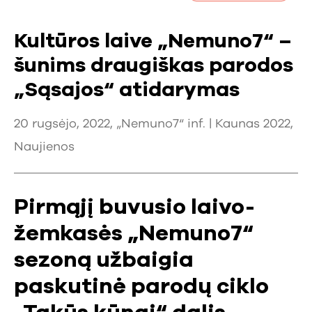
Kultūros laive „Nemuno7“ –
šunims draugiškas parodos
„Sąsajos“ atidarymas
20 rugsėjo, 2022, „Nemuno7“ inf. |
Kaunas 2022
,
Naujienos
Pirmąjį buvusio laivo-
žemkasės „Nemuno7“
sezoną užbaigia
paskutinė parodų ciklo