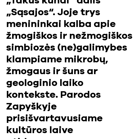
„Takūs kūnai“ dalis
„Sąsajos“. Joje trys
menininkai kalba apie
žmogiškos ir nežmogiškos
simbiozės (ne)galimybes
klampiame mikrobų,
žmogaus ir šuns ar
geologinio laiko
kontekste. Parodos
Zapyškyje
prisišvartavusiame
kultūros laive