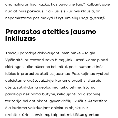
anomaliją ar ligą, kažką, kas buvo „ne taip“. Kalbant apie
nuolatinius pokyčius ir ciklus, šis kūrinys klausia, ar
nepamirštame pasimokyti iš rytų/mielių (
ang. (y)east)
?
Prarastos ateities jausmo
inkliuzas
Trečioji parodoje dalyvaujanti menininkė – Miglė
Vyčinaitė, pristatanti savo filmą „Inkliuzas“. Jame pinasi
skirtingos laiko būsenos bei mitai, post-humanistinės
idėjos ir prarastos ateities jausmas. Pasakojimas vystosi
apleistame kraštovaizdyje, kuriame praeitis įsiterpia į
ateitį, sutrikdoma geologinio laiko tėkmė. Istoriją
pasakoja nežinoma būtybė, keliaujanti po distopinę
teritoriją bei aptinkanti gyvenviečių likučius. Atmosfera
čia kuriama vaizduojant apleistus objektus ir
architektūrinį sunykimą, taip pat mistiškus gamtos