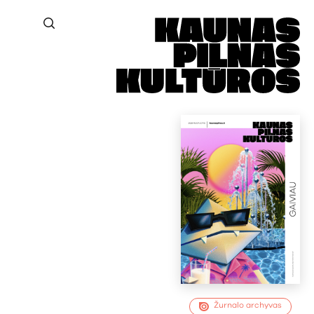
Žurnalo archyvas