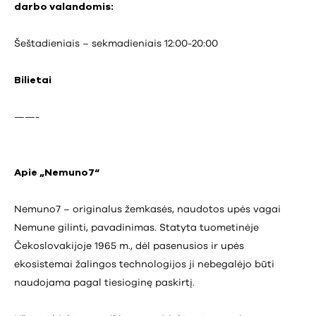
darbo valandomis:
Šeštadieniais – sekmadieniais 12:00-20:00
Bilietai
——-
Apie „Nemuno7“
Nemuno7 – originalus žemkasės, naudotos upės vagai
Nemune gilinti, pavadinimas. Statyta tuometinėje
Čekoslovakijoje 1965 m., dėl pasenusios ir upės
ekosistemai žalingos technologijos ji nebegalėjo būti
naudojama pagal tiesioginę paskirtį.