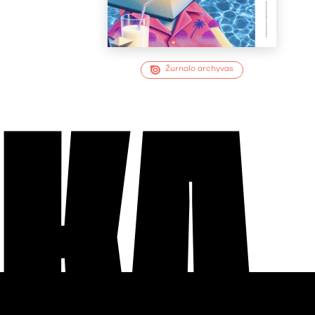
Žurnalo archyvas
EKA