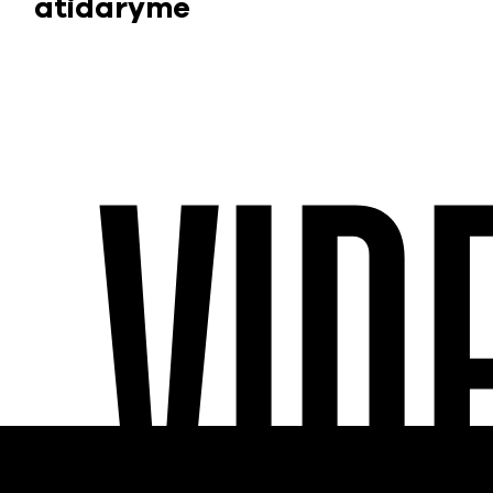
atidaryme
VID