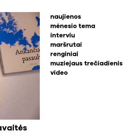
naujienos
mėnesio tema
interviu
maršrutai
renginiai
muziejaus trečiadienis
video
avaitės