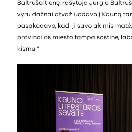
Baltrušaitienę, rašytojo Jurgio Baltr
vyru dažnai atvažiuodavo į Kauną tarp
pasakodavo, kad ji savo akimis matė,
provincijos miesto tampa sostine, laba
kismu.“