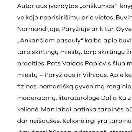
Autoriaus įvardytas „oriškumas“ kny
veikėjo neprisirišimu prie vietos. Buvim
Normandijoje, Paryžiuje ar kitur. Gyv
„Ankančiam pasauly“ kalba apie buv
tarp skirtingų miestų, tarp skirtingų ž
praeities. Pats Valdas Papievis šiuo m
miestų – Paryžiaus ir Vilniaus. Apie ke
fizines, nomadišką gyvenimą renginio
moderatorių, literatūrologė Dalia Kui
kelionė. Man labai patinka tarpinės bū
dar neišaušęs. Kelionė irgi yra tarpin