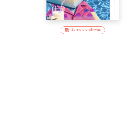
Žurnalo archyvas