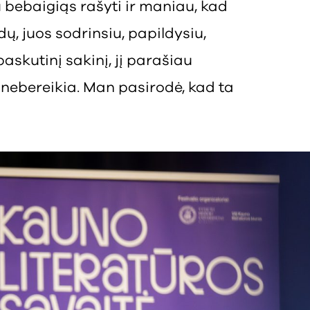
bebaigiąs rašyti ir maniau, kad
odų, juos sodrinsiu, papildysiu,
askutinį sakinį, jį parašiau
, nebereikia. Man pasirodė, kad ta