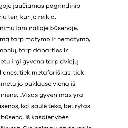
goje jaučiamas pagrindinio
u ten, kur jo reikia.
enimu laminalioje būsenoje.
imą tarp matymo ir nematymo,
monių, tarp dabarties ir
etu irgi gyvena tarp dviejų
liones, tiek metaforiškas, tiek
 metu jo paklausė viena iš
zinienė. „Visas gyvenimas yra
senos, kai saulė teka, bet rytas
ė būsena. Iš kasdienybės