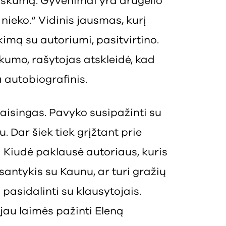
iškumą. Gyvenimai yra drugelio
 nieko.“ Vidinis jausmas, kurį
ikimą su autoriumi, pasitvirtino.
umo, rašytojas atskleidė, kad
 autobiografinis.
vaisingas. Pavyko susipažinti su
. Dar šiek tiek grįžtant prie
a Kiudė paklausė autoriaus, kuris
santykis su Kaunu, ar turi gražių
 pasidalinti su klausytojais.
jau laimės pažinti Eleną