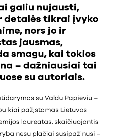
 galiu nujausti,
 detalės tikrai įvyko
me, nors jo ir
stas jausmas,
da smagu, kai tokios
na – dažniausiai tai
uose su autoriais.
 atidarymas su Valdu Papieviu –
puikiai pažįstamas Lietuvos
emijos laureatas, skaičiuojantis
ryba nesu plačiai susipažinusi –