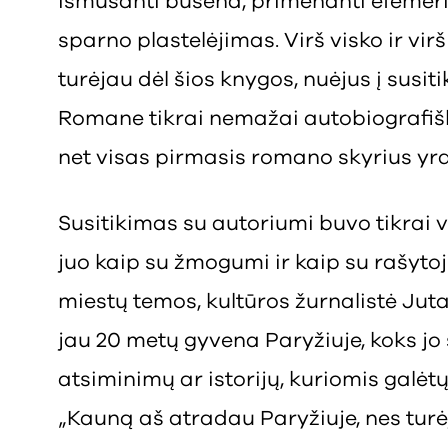
išmušanti būsena, primenanti efemer
sparno plastelėjimas. Virš visko ir virš
turėjau dėl šios knygos, nuėjus į susit
Romane tikrai nemažai autobiografišk
net visas pirmasis romano skyrius yra
Susitikimas su autoriumi buvo tikrai 
juo kaip su žmogumi ir kaip su rašytoju
miestų temos, kultūros žurnalistė Jut
jau 20 metų gyvena Paryžiuje, koks jo 
atsiminimų ar istorijų, kuriomis galėtų
„Kauną aš atradau Paryžiuje, nes turė