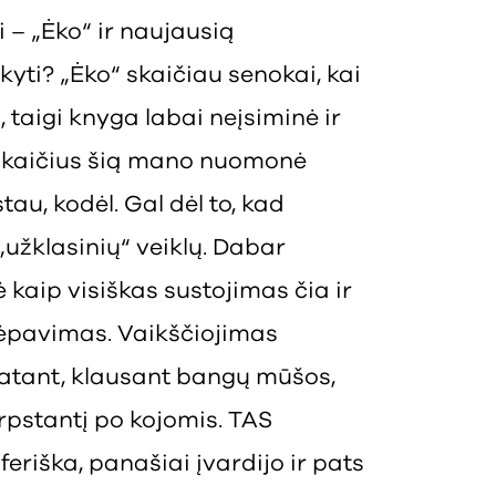
i – „Ėko“ ir naujausią
yti? „Ėko“ skaičiau senokai, kai
taigi knyga labai neįsiminė ir
erskaičius šią mano nuomonė
tau, kodėl. Gal dėl to, kad
 „užklasinių“ veiklų. Dabar
kaip visiškas sustojimas čia ir
vėpavimas. Vaikščiojimas
atant, klausant bangų mūšos,
rpstantį po kojomis. TAS
riška, panašiai įvardijo ir pats