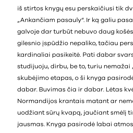
iš stirtos knygų esu perskaičiusi tik dv
„Ankančiam pasauly“. Ir ką galiu pasak
galvoje dar turbūt nebuvo daug košės, 
gilesnio įspūdžio nepaliko, tačiau p
kardinaliai pasikeitė. Pati dabar svars
studijuoju, dirbu, be to, turiu nemažai
skubėjimo etapas, o ši knyga pasirodė 
dabar. Buvimas čia ir dabar. Lėtas k
Normandijos krantais matant ar nem
uodžiant sūrų kvapą, jaučiant smėlį ti
jausmas. Knyga pasirodė labai atmosfe