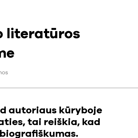
 literatūros
me
nos
kad autoriaus kūryboje
aties, tai reiškia, kad
biografiškumas.