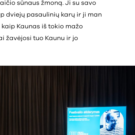
ušaičio sūnaus žmoną. Ji su savo
 dviejų pasaulinių karų ir ji man
 kaip Kaunas iš tokio mažo
i žavėjosi tuo Kaunu ir jo