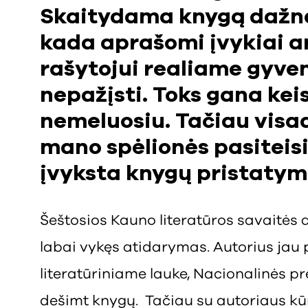
Skaitydama knygą dažnai
kada aprašomi įvykiai ar
rašytojui realiame gyveni
nepažįsti. Toks gana kei
nemeluosiu. Tačiau visa
mano spėlionės pasiteisi
įvyksta knygų pristatym
Šeštosios Kauno literatūros savaitės
labai vykęs atidarymas. Autorius jau 
literatūriniame lauke, Nacionalinės pr
dešimt knygų. Tačiau su autoriaus kū