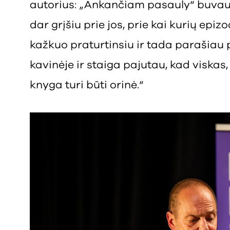
autorius: „Ankančiam pasauly“ buvau 
dar grįšiu prie jos, prie kai kurių epiz
kažkuo praturtinsiu ir tada parašiau p
kavinėje ir staiga pajutau, kad viskas
knyga turi būti orinė.“