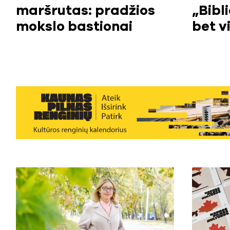
maršrutas: pradžios
„Bibl
mokslo bastionai
bet vi