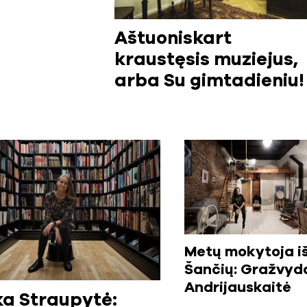
Aštuoniskart
kraustęsis muziejus,
arba Su gimtadieniu!
Metų mokytoja i
Šančių: Gražvyd
Andrijauskaitė
a Straupytė: