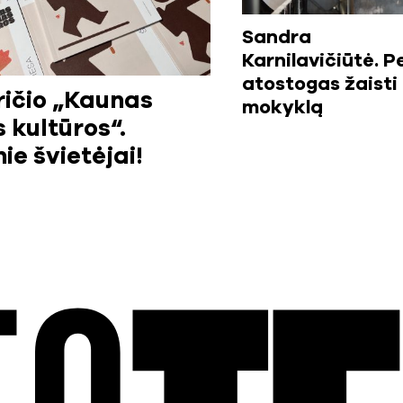
Sandra
Karnilavičiūtė. P
atostogas žaisti
ičio „Kaunas
mokyklą
s kultūros“.
ie švietėjai!