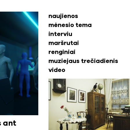
naujienos
mėnesio tema
interviu
maršrutai
renginiai
muziejaus trečiadienis
video
s ant