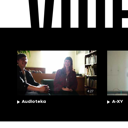
VID
4:27
Audioteka
A-XY