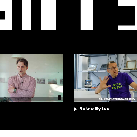
EO
T
Retro Bytes