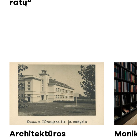
ratų“
Architektūros
Monik