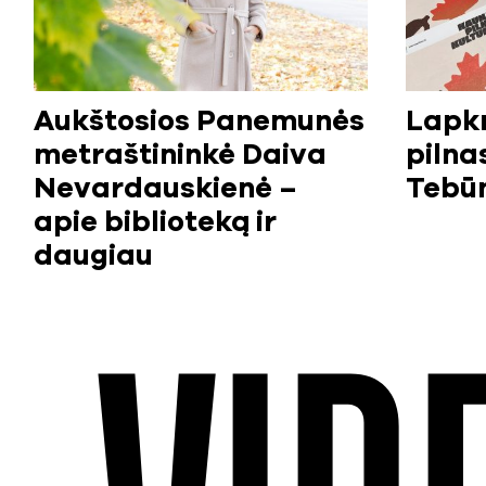
Aukštosios Panemunės
Lapkr
metraštininkė Daiva
pilna
Nevardauskienė –
Tebūn
apie biblioteką ir
daugiau