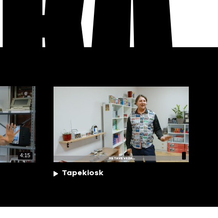
EKA
4:15
Tapekiosk