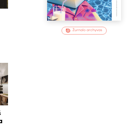
Žurnalo archyvas
š
a