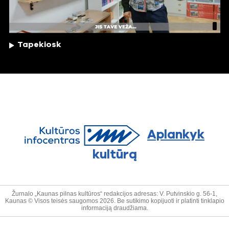
Tapekiosk
Aplankyk
kultūrą
Žurnalo „Kaunas pilnas kultūros“ redakcijos adresas: V. Putvinskio g. 56-1,
Kaunas © Visos teisės saugomos 2026. Be sutikimo kopijuoti ir platinti tinklapio
informaciją draudžiama.