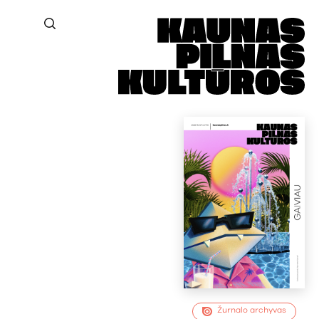
Žurnalo archyvas