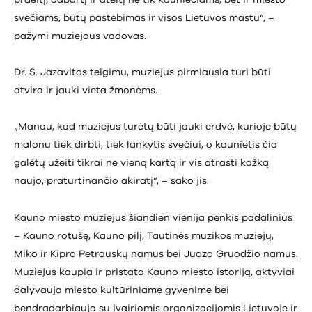
svečiams, būtų pastebimas ir visos Lietuvos mastu“, –
pažymi muziejaus vadovas.
Dr. S. Jazavitos teigimu, muziejus pirmiausia turi būti
atvira ir jauki vieta žmonėms.
„Manau, kad muziejus turėtų būti jauki erdvė, kurioje būtų
malonu tiek dirbti, tiek lankytis svečiui, o kaunietis čia
galėtų užeiti tikrai ne vieną kartą ir vis atrasti kažką
naujo, praturtinančio akiratį“, – sako jis.
Kauno miesto muziejus šiandien vienija penkis padalinius
– Kauno rotušę, Kauno pilį, Tautinės muzikos muziejų,
Miko ir Kipro Petrauskų namus bei Juozo Gruodžio namus.
Muziejus kaupia ir pristato Kauno miesto istoriją, aktyviai
dalyvauja miesto kultūriniame gyvenime bei
bendradarbiauja su įvairiomis organizacijomis Lietuvoje ir