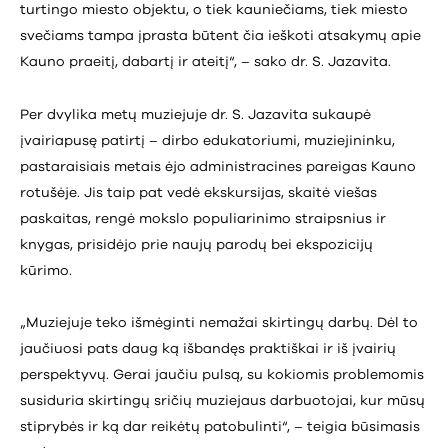
turtingo miesto objektu, o tiek kauniečiams, tiek miesto
svečiams tampa įprasta būtent čia ieškoti atsakymų apie
Kauno praeitį, dabartį ir ateitį“, – sako dr. S. Jazavita.
Per dvylika metų muziejuje dr. S. Jazavita sukaupė
įvairiapusę patirtį – dirbo edukatoriumi, muziejininku,
pastaraisiais metais ėjo administracines pareigas Kauno
rotušėje. Jis taip pat vedė ekskursijas, skaitė viešas
paskaitas, rengė mokslo populiarinimo straipsnius ir
knygas, prisidėjo prie naujų parodų bei ekspozicijų
kūrimo.
„Muziejuje teko išmėginti nemažai skirtingų darbų. Dėl to
jaučiuosi pats daug ką išbandęs praktiškai ir iš įvairių
perspektyvų. Gerai jaučiu pulsą, su kokiomis problemomis
susiduria skirtingų sričių muziejaus darbuotojai, kur mūsų
stiprybės ir ką dar reikėtų patobulinti“, – teigia būsimasis