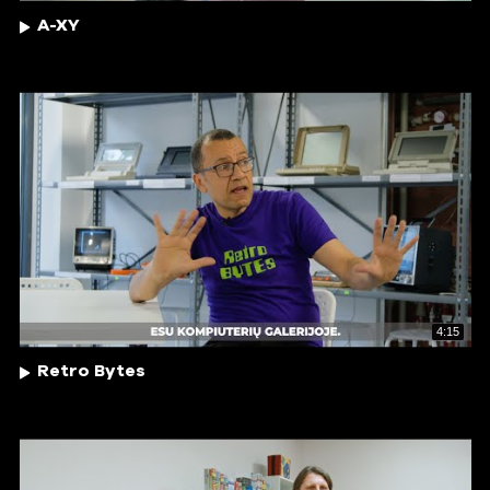
A-XY
4:15
Retro Bytes