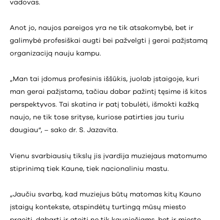
vadovas.
Anot jo, naujos pareigos yra ne tik atsakomybė, bet ir
galimybė profesiškai augti bei pažvelgti į gerai pažįstamą
organizaciją nauju kampu.
„Man tai įdomus profesinis iššūkis, juolab įstaigoje, kuri
man gerai pažįstama, tačiau dabar pažintį tęsime iš kitos
perspektyvos. Tai skatina ir patį tobulėti, išmokti kažką
naujo, ne tik tose srityse, kuriose patirties jau turiu
daugiau“, – sako dr. S. Jazavita.
Vienu svarbiausių tikslų jis įvardija muziejaus matomumo
stiprinimą tiek Kaune, tiek nacionaliniu mastu.
„Jaučiu svarbą, kad muziejus būtų matomas kitų Kauno
įstaigų kontekste, atspindėtų turtingą mūsų miesto
praeitį, dabartį ir ateitį ne tik kauniečiams, bet ir miesto