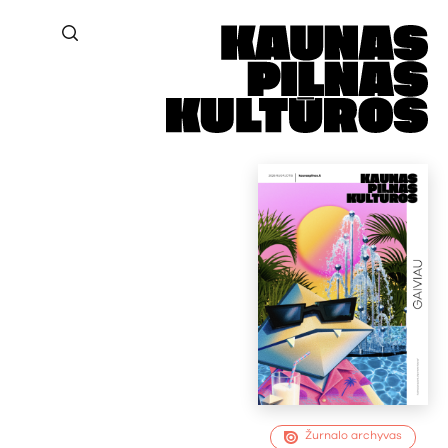
Žurnalo archyvas