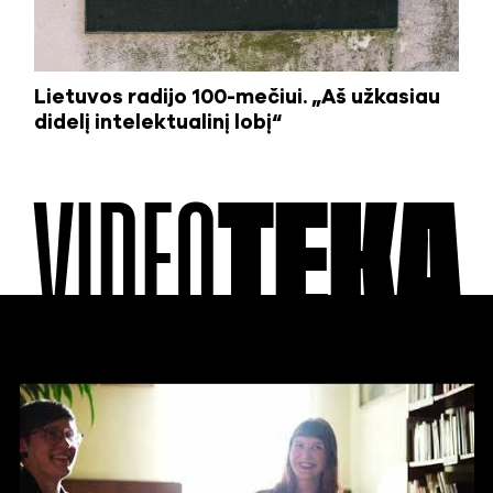
Lietuvos radijo 100-mečiui. „Aš užkasiau
didelį intelektualinį lobį“
VIDEO
TEKA