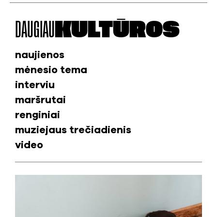
DAUGIAU
KULTŪROS
naujienos
mėnesio tema
interviu
maršrutai
renginiai
muziejaus trečiadienis
video