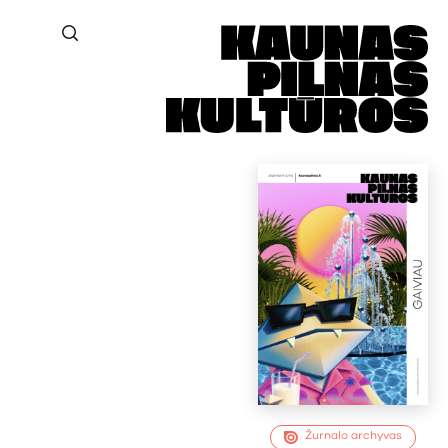
Žurnalo archyvas