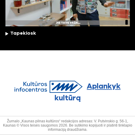
Tapekiosk
Aplankyk
kultūrą
Žurnalo „Kaunas pilnas kultūros“ redakcijos adresas: V. Putvinskio g. 56-1,
Kaunas © Visos teisės saugomos 2026. Be sutikimo kopijuoti ir platinti tinklapio
informaciją draudžiama.