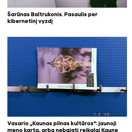
Šarūnas Baltrukonis. Pasaulis per
kibernetinį vyzdį
Vasario „Kaunas pilnas kultūros“: jaunoji
meno karta, arba nebaigti reikalai Kaune