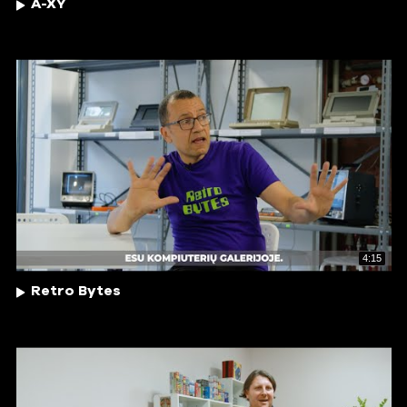
A-XY
4:15
Retro Bytes