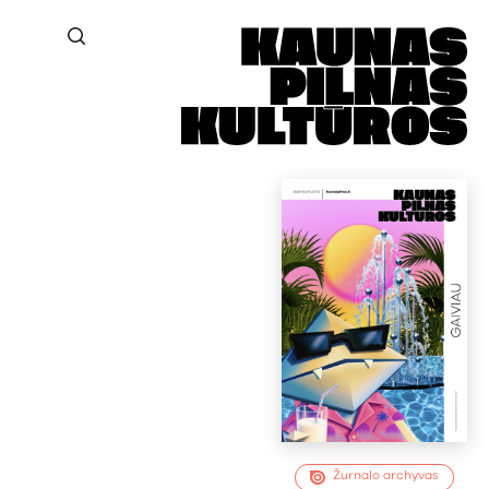
Žurnalo archyvas