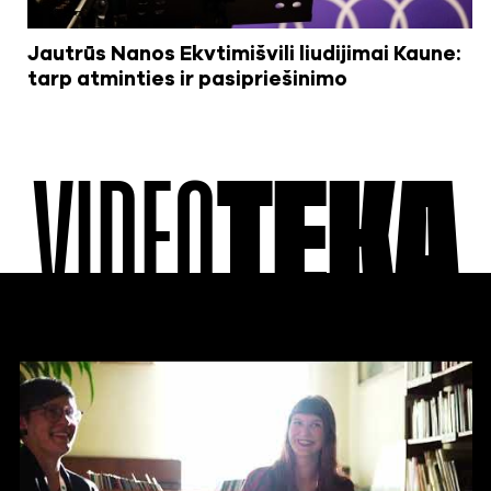
Jautrūs Nanos Ekvtimišvili liudijimai Kaune:
tarp atminties ir pasipriešinimo
VIDEO
TEKA