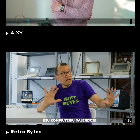
A-XY
4:15
Retro Bytes