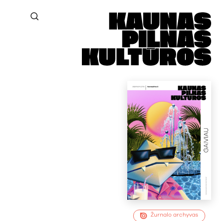
Žurnalo archyvas