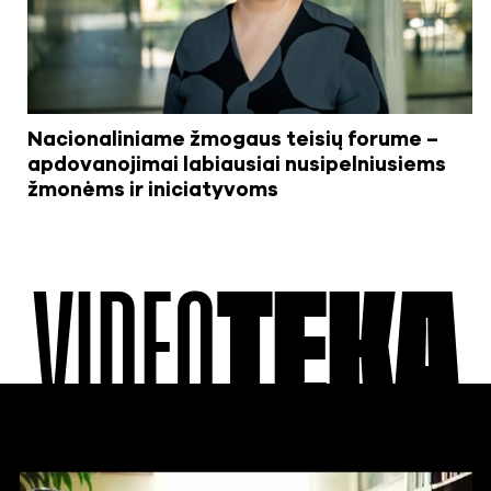
Nacionaliniame žmogaus teisių forume –
apdovanojimai labiausiai nusipelniusiems
žmonėms ir iniciatyvoms
VIDEO
TEKA