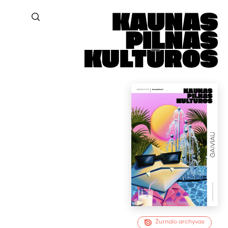
Žurnalo archyvas