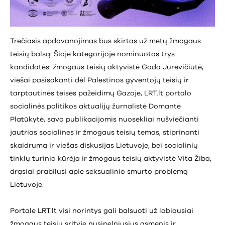
Trečiasis apdovanojimas bus skirtas už metų žmogaus
teisių balsą. Šioje kategorijoje nominuotos trys
kandidatės: žmogaus teisių aktyvistė Goda Jurevičiūtė,
viešai pasisakanti dėl Palestinos gyventojų teisių ir
tarptautinės teisės pažeidimų Gazoje, LRT.lt portalo
socialinės politikos aktualijų žurnalistė Domantė
Platūkytė, savo publikacijomis nuosekliai nušviečianti
jautrias socialines ir žmogaus teisių temas, stiprinanti
skaidrumą ir viešas diskusijas Lietuvoje, bei socialinių
tinklų turinio kūrėja ir žmogaus teisių aktyvistė Vita Žiba,
drąsiai prabilusi apie seksualinio smurto problemą
Lietuvoje.
Portale LRT.lt visi norintys gali balsuoti už labiausiai
žmogaus teisių srityje nusipelniusius asmenis ir