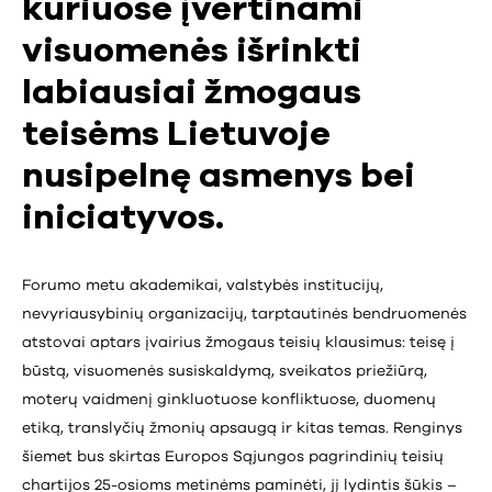
kuriuose įvertinami
visuomenės išrinkti
labiausiai žmogaus
teisėms Lietuvoje
nusipelnę asmenys bei
iniciatyvos.
Forumo metu akademikai, valstybės institucijų,
nevyriausybinių organizacijų, tarptautinės bendruomenės
atstovai aptars įvairius žmogaus teisių klausimus: teisę į
būstą, visuomenės susiskaldymą, sveikatos priežiūrą,
moterų vaidmenį ginkluotuose konfliktuose, duomenų
etiką, translyčių žmonių apsaugą ir kitas temas. Renginys
šiemet bus skirtas Europos Sąjungos pagrindinių teisių
chartijos 25-osioms metinėms paminėti, jį lydintis šūkis –