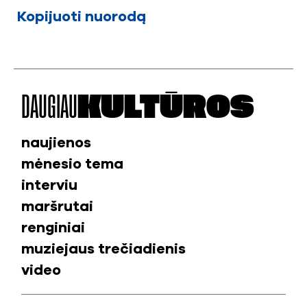
Kopijuoti nuorodą
DAUGIAU
KULTŪROS
naujienos
mėnesio tema
interviu
maršrutai
renginiai
muziejaus trečiadienis
video