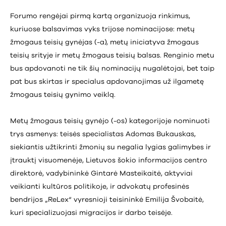
Forumo rengėjai pirmą kartą organizuoja rinkimus,
kuriuose balsavimas vyks trijose nominacijose: metų
žmogaus teisių gynėjas (-a), metų iniciatyva žmogaus
teisių srityje ir metų žmogaus teisių balsas. Renginio metu
bus apdovanoti ne tik šių nominacijų nugalėtojai, bet taip
pat bus skirtas ir specialus apdovanojimas už ilgametę
žmogaus teisių gynimo veiklą.
Metų žmogaus teisių gynėjo (-os) kategorijoje nominuoti
trys asmenys: teisės specialistas Adomas Bukauskas,
siekiantis užtikrinti žmonių su negalia lygias galimybes ir
įtrauktį visuomenėje, Lietuvos šokio informacijos centro
direktorė, vadybininkė Gintarė Masteikaitė, aktyviai
veikianti kultūros politikoje, ir advokatų profesinės
bendrijos „ReLex“ vyresnioji teisininkė Emilija Švobaitė,
kuri specializuojasi migracijos ir darbo teisėje.