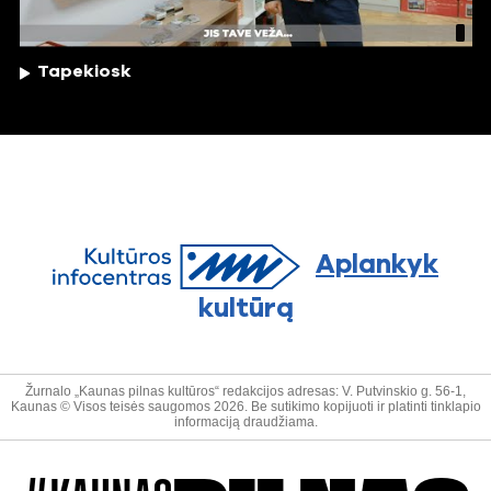
Tapekiosk
Aplankyk
kultūrą
Žurnalo „Kaunas pilnas kultūros“ redakcijos adresas: V. Putvinskio g. 56-1,
Kaunas © Visos teisės saugomos 2026. Be sutikimo kopijuoti ir platinti tinklapio
informaciją draudžiama.