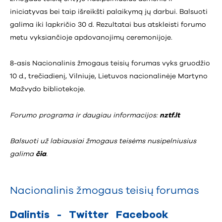
iniciatyvas bei taip išreikšti palaikymą jų darbui. Balsuoti
galima iki lapkričio 30 d. Rezultatai bus atskleisti forumo
metu vyksiančioje apdovanojimų ceremonijoje.
8-asis Nacionalinis žmogaus teisių forumas vyks gruodžio
10 d., trečiadienį, Vilniuje, Lietuvos nacionalinėje Martyno
Mažvydo bibliotekoje.
Forumo programa ir daugiau informacijos:
nztf.lt
Balsuoti už labiausiai žmogaus teisėms nusipelniusius
galima
čia
.
Nacionalinis žmogaus teisių forumas
Dalintis
-
Twitter
Facebook