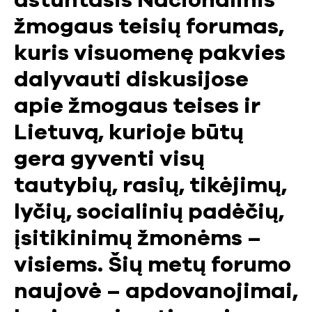
aštuntasis Nacionalinis
žmogaus teisių forumas,
kuris visuomenę pakvies
dalyvauti diskusijose
apie žmogaus teises ir
Lietuvą, kurioje būtų
gera gyventi visų
tautybių, rasių, tikėjimų,
lyčių, socialinių padėčių,
įsitikinimų žmonėms –
visiems. Šių metų forumo
naujovė – apdovanojimai,