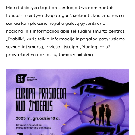
Metų iniciatyva tapti pretenduoja trys nominantai:
fondas-iniciatyva „Nepatogūs“, siekianti, kad žmonės su
sunkia kompleksine negalia galėtų gyventi oriai,
nacionalinis informacijos apie seksualinį smurtą centras
„Prabilk“, kuris teikia informaciją ir pagalbą patyrusiems
seksualinį smurtą, ir viešoji įstaiga „Ribologija“ už
prievartavimo narkotikų temos viešinimą.