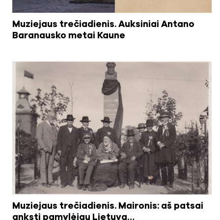
Muziejaus trečiadienis. Auksiniai Antano
Baranausko metai Kaune
Muziejaus trečiadienis. Maironis: aš patsai
anksti pamylėjau Lietuvą…