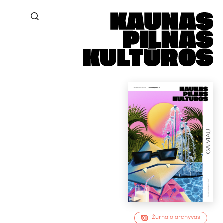
Žurnalo archyvas