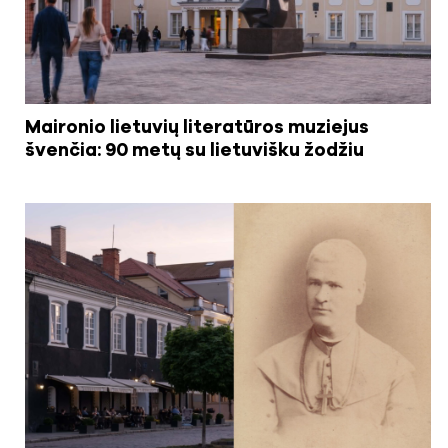
Maironio lietuvių literatūros muziejus
švenčia: 90 metų su lietuvišku žodžiu