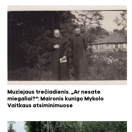
Muziejaus trečiadienis. „Ar nesate
miegaliai?“: Maironis kunigo Mykolo
Vaitkaus atsiminimuose