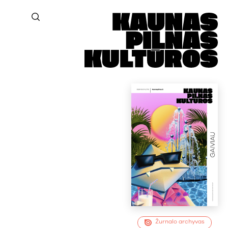
Žurnalo archyvas