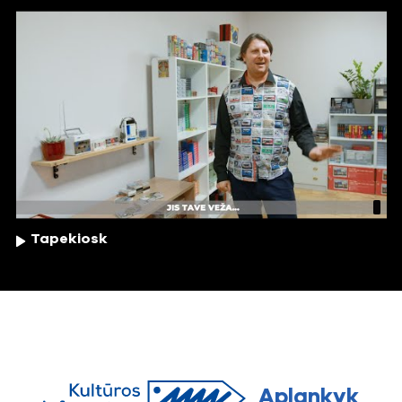
Tapekiosk
Aplankyk