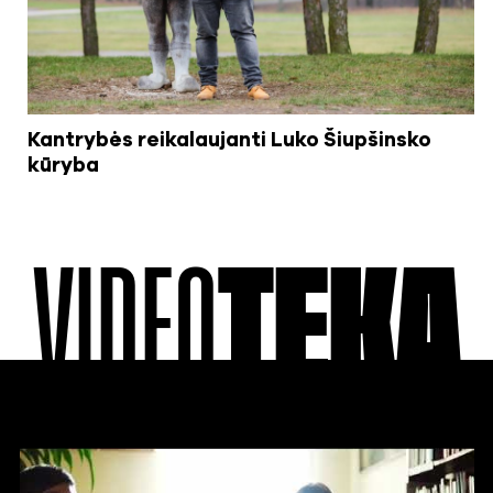
Kantrybės reikalaujanti Luko Šiupšinsko
kūryba
VIDEO
TEKA