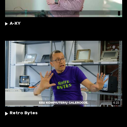
A-XY
4:15
Retro Bytes