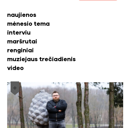
naujienos
mėnesio tema
interviu
maršrutai
renginiai
muziejaus trečiadienis
video