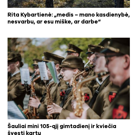
Rita Kybartienė: „medis – mano kasdienybė,
nesvarbu, ar esu miške, ar darbe“
Šauliai mini 105-ąjį gimtadienį ir kviečia
švęsti kartu