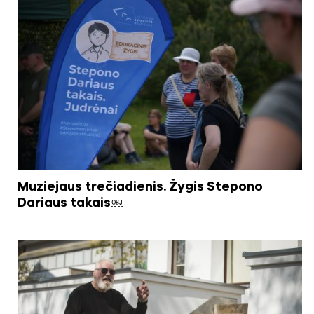
Muziejaus trečiadienis. Žygis Stepono
Dariaus takais￼