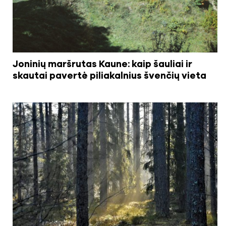
Joninių maršrutas Kaune: kaip šauliai ir
skautai pavertė piliakalnius švenčių vieta