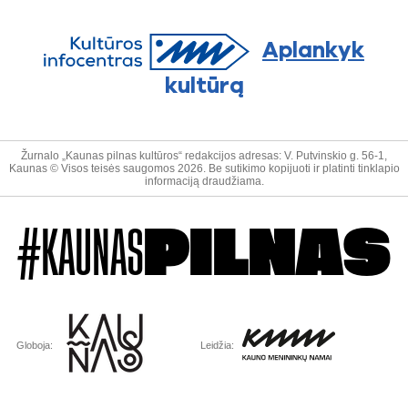
Aplankyk
kultūrą
Žurnalo „Kaunas pilnas kultūros“ redakcijos adresas: V. Putvinskio g. 56-1,
Kaunas © Visos teisės saugomos 2026. Be sutikimo kopijuoti ir platinti tinklapio
informaciją draudžiama.
#KAUNAS
PILNAS
Globoja:
Leidžia: