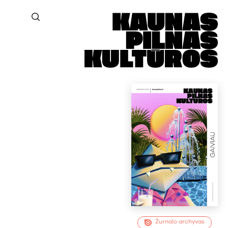
Žurnalo archyvas